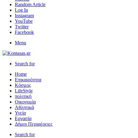
Random Article
Log In
Instagram
YouTube
Twitter
Facebook
Menu
Search for
Home
Επικαιρότητα
Κόσμος
LifeStyle
πολιτική
Οικονομία
Αθλητικά
Υγεία
Εργασία
Δήμοι Περιφέρειες
Search for