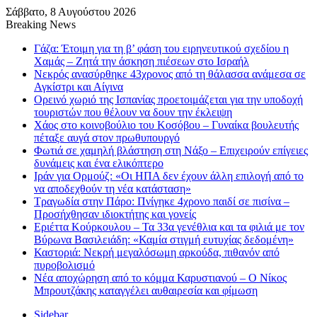
Σάββατο, 8 Αυγούστου 2026
Breaking News
Γάζα: Έτοιμη για τη β’ φάση του ειρηνευτικού σχεδίου η
Χαμάς – Ζητά την άσκηση πιέσεων στο Ισραήλ
Νεκρός ανασύρθηκε 43χρονος από τη θάλασσα ανάμεσα σε
Αγκίστρι και Αίγινα
Ορεινό χωριό της Ισπανίας προετοιμάζεται για την υποδοχή
τουριστών που θέλουν να δουν την έκλειψη
Χάος στο κοινοβούλιο του Κοσόβου – Γυναίκα βουλευτής
πέταξε αυγά στον πρωθυπουργό
Φωτιά σε χαμηλή βλάστηση στη Νάξο – Επιχειρούν επίγειες
δυνάμεις και ένα ελικόπτερο
Ιράν για Ορμούζ: «Οι ΗΠΑ δεν έχουν άλλη επιλογή από το
να αποδεχθούν τη νέα κατάσταση»
Τραγωδία στην Πάρο: Πνίγηκε 4χρονο παιδί σε πισίνα –
Προσήχθησαν ιδιοκτήτης και γονείς
Εριέττα Κούρκουλου – Τα 33α γενέθλια και τα φιλιά με τον
Βύρωνα Βασιλειάδη: «Καμία στιγμή ευτυχίας δεδομένη»
Καστοριά: Νεκρή μεγαλόσωμη αρκούδα, πιθανόν από
πυροβολισμό
Νέα αποχώρηση από το κόμμα Καρυστιανού – Ο Νίκος
Μπρουτζάκης καταγγέλει αυθαιρεσία και φίμωση
Sidebar