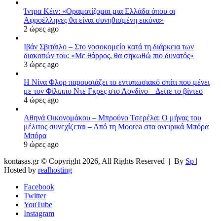
Ίντρα Κέιν: «Οραματίζομαι μια Ελλάδα όπου οι
Αφροέλληνες θα είναι συνηθισμένη εικόνα»
2 ώρες ago
Ιβάν Σβιτάιλο – Στο νοσοκομείο κατά τη διάρκεια των
διακοπών του: «Με θάρρος, θα σηκωθώ πιο δυνατός»
3 ώρες ago
Η Νίνα Φλορ παρουσιάζει το εντυπωσιακό σπίτι που μένει
με τον Φίλιππο Ντε Γκρες στο Λονδίνο – Δείτε το βίντεο
4 ώρες ago
Αθηνά Οικονομάκου – Μπρούνο Τσερέλα: Ο μήνας του
μέλιτος συνεχίζεται – Από τη Moorea στα ονειρικά Μπόρα
Μπόρα
9 ώρες ago
kontasas.gr © Copyright 2026, All Rights Reserved |
By
Sp
|
Hosted by
realhosting
Facebook
Twitter
YouTube
Instagram