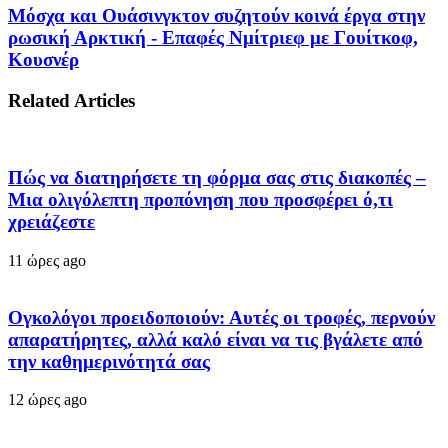
Μόσχα και Ουάσινγκτον συζητούν κοινά έργα στην
ρωσική Αρκτική - Επαφές Νμίτριεφ με Γουίτκοφ,
Κουσνέρ
Related Articles
Πώς να διατηρήσετε τη φόρμα σας στις διακοπές –
Μια ολιγόλεπτη προπόνηση που προσφέρει ό,τι
χρειάζεστε
11 ώρες ago
Ογκολόγοι προειδοποιούν: Αυτές οι τροφές, περνούν
απαρατήρητες, αλλά καλό είναι να τις βγάλετε από
την καθημερινότητά σας
12 ώρες ago