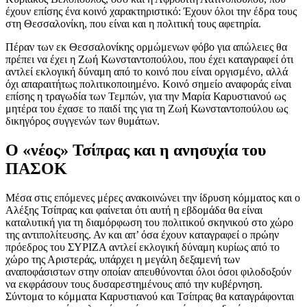
έχουν επίσης ένα κοινό χαρακτηριστικό: Έχουν όλοι την έδρα τους
στη Θεσσαλονίκη, που είναι και η πολιτική τους αφετηρία.
Πέραν των εκ Θεσσαλονίκης ορμώμενων φόβο για απώλειες θα
πρέπει να έχει η Ζωή Κωνσταντοπούλου, που έχει καταγραφεί ότι
αντλεί εκλογική δύναμη από το κοινό που είναι οργισμένο, αλλά
όχι απαραιτήτως πολιτικοποιημένο. Κοινό σημείο αναφοράς είναι
επίσης η τραγωδία των Τεμπών, για την Μαρία Καρυστιανού ως
μητέρα του έχασε το παιδί της για τη Ζωή Κωνσταντοπούλου ως
δικηγόρος συγγενών των θυμάτων.
Ο «νέος» Τσίπρας και η ανησυχία του
ΠΑΣΟΚ
Μέσα στις επόμενες μέρες ανακοινώνει την ίδρυση κόμματος και ο
Αλέξης Τσίπρας και φαίνεται ότι αυτή η εβδομάδα θα είναι
καταλυτική για τη διαμόρφωση του πολιτικού σκηνικού στο χώρο
της αντιπολίτευσης. Αν και απ’ όσα έχουν καταγραφεί ο πρώην
πρόεδρος του ΣΥΡΙΖΑ αντλεί εκλογική δύναμη κυρίως από το
χώρο της Αριστεράς, υπάρχει η μεγάλη δεξαμενή των
αναποφάσιστων στην οποίαν απευθύνονται όλοι όσοι φιλοδοξούν
να εκφράσουν τους δυσαρεστημένους από την κυβέρνηση.
Σύντομα το κόμματα Καρυστιανού και Τσίπρας θα καταγράφονται