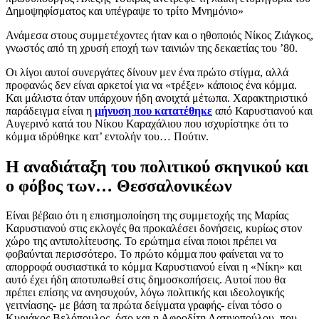
Δημοψηφίσματος και υπέγραψε το τρίτο Μνημόνιο»
Ανάμεσα στους συμμετέχοντες ήταν και ο ηθοποιός Νίκος Ζιάγκος,
γνωστός από τη χρυσή εποχή των ταινιών της δεκαετίας του ’80.
Οι λίγοι αυτοί συνεργάτες δίνουν μεν ένα πρώτο στίγμα, αλλά
προφανώς δεν είναι αρκετοί για να «τρέξει» κάποιος ένα κόμμα.
Και μάλιστα όταν υπάρχουν ήδη ανοιχτά μέτωπα. Χαρακτηριστικό
παράδειγμα είναι η
μήνυση που κατατέθηκε
από Καρυστιανού και
Αυγερινό κατά του Νίκου Καραχάλιου που ισχυρίστηκε ότι το
κόμμα ιδρύθηκε κατ’ εντολήν του… Πούτιν.
Η αναδιάταξη του πολιτικού σκηνικού και
ο φόβος των… Θεσσαλονικέων
Είναι βέβαιο ότι η επισημοποίηση της συμμετοχής της Μαρίας
Καρυστιανού στις εκλογές θα προκαλέσει δονήσεις, κυρίως στον
χώρο της αντιπολίτευσης. Το ερώτημα είναι ποιοι πρέπει να
φοβαύνται περισσότερο. Το πρώτο κόμμα που φαίνεται να το
απορροφά ουσιαστικά το κόμμα Καρυστιανού είναι η «Νίκη» και
αυτό έχει ήδη αποτυπωθεί στις δημοσκοπήσεις. Αυτοί που θα
πρέπει επίσης να ανησυχούν, λόγω πολιτικής και ιδεολογικής
γειτνίασης- με βάση τα πρώτα δείγματα γραφής- είναι τόσο ο
Κυριάκος Βελόπουλος, όσο και η Αφροδίτη Λατινοπούλου, που