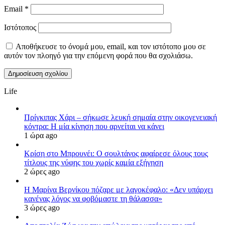
Email
*
Ιστότοπος
Αποθήκευσε το όνομά μου, email, και τον ιστότοπο μου σε
αυτόν τον πλοηγό για την επόμενη φορά που θα σχολιάσω.
Life
Πρίγκιπας Χάρι – σήκωσε λευκή σημαία στην οικογενειακή
κόντρα: Η μία κίνηση που αρνείται να κάνει
1 ώρα ago
Κρίση στο Μπρουνέι: Ο σουλτάνος αφαίρεσε όλους τους
τίτλους της νύφης του χωρίς καμία εξήγηση
2 ώρες ago
Η Μαρίνα Βερνίκου πόζαρε με λαγοκέφαλο: «Δεν υπάρχει
κανένας λόγος να φοβόμαστε τη θάλασσα»
3 ώρες ago