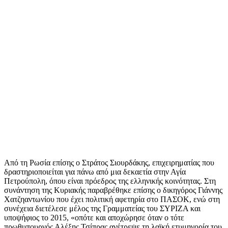
Από τη Ρωσία επίσης ο Στράτος Σιουρδάκης, επιχειρηματίας που
δραστηριοποιείται για πάνω από μια δεκαετία στην Αγία
Πετρούπολη, όπου είναι πρόεδρος της ελληνικής κοινότητας. Στη
συνάντηση της Κυριακής παραβρέθηκε επίσης ο δικηγόρος Γιάννης
Χατζηαντωνίου που έχει πολιτική αφετηρία στο ΠΑΣΟΚ, ενώ στη
συνέχεια διετέλεσε μέλος της Γραμματείας του ΣΥΡΙΖΑ και
υποψήφιος το 2015, «οπότε και αποχώρησε όταν ο τότε
πρωθυπουργός Αλέξης Τσίπρας ανέτρεψε τη λαϊκή ετυμηγορία του