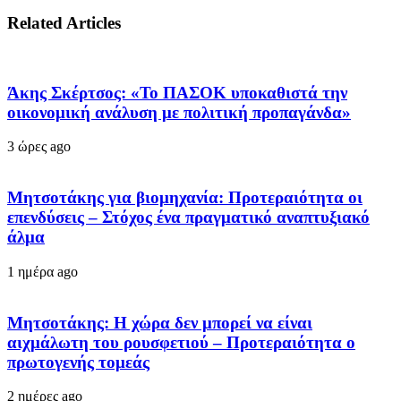
Related Articles
Άκης Σκέρτσος: «Το ΠΑΣΟΚ υποκαθιστά την
οικονομική ανάλυση με πολιτική προπαγάνδα»
3 ώρες ago
Μητσοτάκης για βιομηχανία: Προτεραιότητα οι
επενδύσεις – Στόχος ένα πραγματικό αναπτυξιακό
άλμα
1 ημέρα ago
Μητσοτάκης: Η χώρα δεν μπορεί να είναι
αιχμάλωτη του ρουσφετιού – Προτεραιότητα ο
πρωτογενής τομεάς
2 ημέρες ago