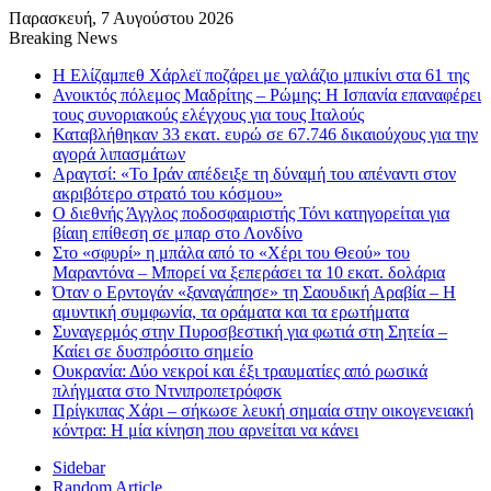
Παρασκευή, 7 Αυγούστου 2026
Breaking News
Η Ελίζαμπεθ Χάρλεϊ ποζάρει με γαλάζιο μπικίνι στα 61 της
Ανοικτός πόλεμος Μαδρίτης – Ρώμης: Η Ισπανία επαναφέρει
τους συνοριακούς ελέγχους για τους Ιταλούς
Καταβλήθηκαν 33 εκατ. ευρώ σε 67.746 δικαιούχους για την
αγορά λιπασμάτων
Αραγτσί: «Το Ιράν απέδειξε τη δύναμή του απέναντι στον
ακριβότερο στρατό του κόσμου»
Ο διεθνής Άγγλος ποδοσφαιριστής Τόνι κατηγορείται για
βίαιη επίθεση σε μπαρ στο Λονδίνο
Στο «σφυρί» η μπάλα από το «Χέρι του Θεού» του
Μαραντόνα – Μπορεί να ξεπεράσει τα 10 εκατ. δολάρια
Όταν ο Ερντογάν «ξαναγάπησε» τη Σαουδική Αραβία – Η
αμυντική συμφωνία, τα οράματα και τα ερωτήματα
Συναγερμός στην Πυροσβεστική για φωτιά στη Σητεία –
Καίει σε δυσπρόσιτο σημείο
Ουκρανία: Δύο νεκροί και έξι τραυματίες από ρωσικά
πλήγματα στο Ντνιπροπετρόφσκ
Πρίγκιπας Χάρι – σήκωσε λευκή σημαία στην οικογενειακή
κόντρα: Η μία κίνηση που αρνείται να κάνει
Sidebar
Random Article