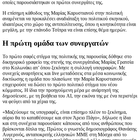
οποίες παρουσιάστηκαν οι πρώτοι συνεργάτες της.
Η επίσημη κάθοδος της Μαρίας Καρυστιανού στην πολιτική
αναμένεται να προκαλέσει αναδιάταξη του πολιτικού σκηνικού,
ιδιαιτέρως στο χώρο της αντιπολίτευσης, όπου η κινητικότητα είναι
μεγάλη, με την επάνοδο Τσίπρα να είναι επίσης θέμα ημερών.
Η πρώτη ομάδα των συνεργατών
Το πρώτο σαφές στίγμα της πολιτικής της παρουσίας δόθηκε στο
δικηγορικό γραφείο της στενής της συνεργάτιδας Μαρίας Γρατσία
στο Κολωνάκι απ’ όπου ξεκίνησε η συλλογή υπογραφών. Με
συνεχείς αναρτήσεις και live μεταδόσεις στα μέσα κοινωνικής
δικτύωσης η ομάδα που πλαισίωνε την Μαρία Καρυστιανού
επιχειρούσε να δώσει το πρώτο πολιτικό στίγμα του νέου
κόμματος. Η ίδια την προηγούμενη μέρα με ανάρτησή της
δημοσίευσε, με τη βοήθεια του AI, την εικόνα της με ένα περιστέρι
να φεύγει από τα χέρια της.
«Μαζεύουμε τις υπογραφές, είναι επίσημο πλέον το ξεκίνημα,
αύριο θα το καταθέσουμε και στον Άρειο Πάγο», δήλωσε η ίδια
και στη συνέχεια παρουσίασε κάποιους από τους ανθρώπους που
βρίσκονται δίπλα της. Πρώτος ο γνωστός δημοσιογράφος Θανάσης
Αυγερινός, ανταποκριτής ελληνικών ΜΜΕ στη Μόσχα από το