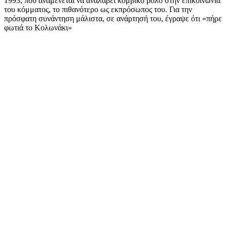
1993, που αναμένεται να αναλάβει κομβικό ρόλο στην επικοινωνία
του κόμματος, το πιθανότερο ως εκπρόσωπος του. Για την
πρόσφατη συνάντηση μάλιστα, σε ανάρτησή του, έγραψε ότι «πήρε
φωτιά το Κολωνάκι»