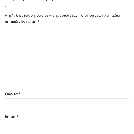
Η ηλ. διεύθυνση σας δεν δημοσιεύεται.
Τα υποχρεωτικά πεδία
σημειώνονται με
*
Σ
χ
ό
λ
ι
ο
*
Όνομα
*
Email
*