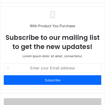
e
b
s
i
t
With Product You Purchase
e
Subscribe to our mailing list
to get the new updates!
Lorem ipsum dolor sit amet, consectetur.
E
n
t
e
r
y
o
u
r