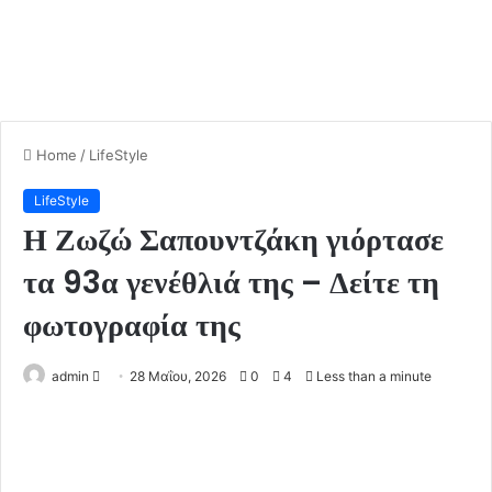
Home
/
LifeStyle
LifeStyle
Η Ζωζώ Σαπουντζάκη γιόρτασε
τα 93α γενέθλιά της – Δείτε τη
φωτογραφία της
admin
S
28 Μαΐου, 2026
0
4
Less than a minute
e
n
d
a