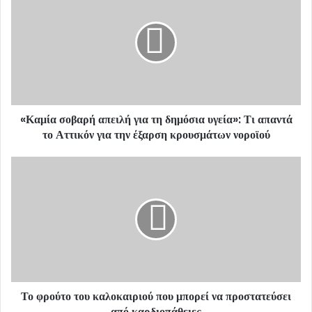
E
m
a
i
l
a
d
d
«Καμία σοβαρή απειλή για τη δημόσια υγεία»: Τι απαντά
r
το Αττικόν για την έξαρση κρουσμάτων νοροϊού
e
s
s
Το φρούτο του καλοκαιριού που μπορεί να προστατεύσει
από καρδιοπάθειες