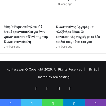
3 ώρες ago
Μαρία Εκμεκτσίογλου: «17
Κωνσταντίνος Αργυρός και
λευκά τριαντάφυλλα για έναν
Αλεξάνδρα Νίκα: Οι
χρόνο» από τον σύζυγό της στην
καλοκαιρινές στιγμές με τα δύο
Κωνσταντινούπολη
παιδιά τους πάνω στο γιοτ
4 ώρες ago
4 ώρες ago
kontasas.gr © Copyright 2026, All Rights Reserved |
By
Sp
|
Hosted by
realhosting
Facebook
Twitter
YouTube
Instagram