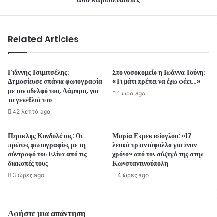
Related Articles
Γιάννης Τσιμιτσέλης:
Στο νοσοκομείο η Ιωάννα Τούνη:
Δημοσίευσε σπάνια φωτογραφία
«Τι μάτι πρέπει να έχω φάει…»
με τον αδελφό του, Λάμπρο, για
1 ώρα ago
τα γενέθλιά του
42 λεπτά ago
Περικλής Κονδυλάτος: Οι
Μαρία Εκμεκτσίογλου: «17
πρώτες φωτογραφίες με τη
λευκά τριαντάφυλλα για έναν
σύντροφό του Ελίνα από τις
χρόνο» από τον σύζυγό της στην
διακοπές τους
Κωνσταντινούπολη
3 ώρες ago
4 ώρες ago
Αφήστε μια απάντηση