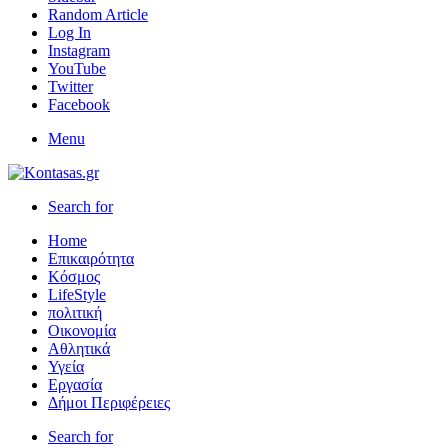
Random Article
Log In
Instagram
YouTube
Twitter
Facebook
Menu
Search for
Home
Επικαιρότητα
Κόσμος
LifeStyle
πολιτική
Οικονομία
Αθλητικά
Υγεία
Εργασία
Δήμοι Περιφέρειες
Search for