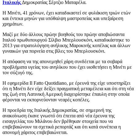
Ιταλικής
Δημοκρατίας Σέρτζιο Ματαρέλα.
Η Μινέτι, 41 χρόνων, έχει καταδικαστεί σε φυλάκιση τριών ετών
και έντεκα μηνών για υπόθαλψη μαστροπείας και υπεξαίρεση
χρημάτων.
Μαζί με δύο άλλους πρώην βοηθούς του πρώην αποβιώσαντα
Ιταλού πρωθυπουργού Σίλβιο Μπερλουσκόνι, καταδικάστηκε το
2013 για στρατολόγηση ανήλικης Μαροκινής κοπέλας και άλλων
γυναικών για πορνεία στις βίλες του Μπερλουσκόνι.
Η απόφαση να της απονεμηθεί χάρη συνδέεται με τα σοβαρά
προβλήματα υγείας του ανηλίκου που έχει υιοθετήσει η Μινέτι με
τον σύζυγό της.
Η εφημερίδα Il Fatto Quotidiano, με έρευνά της είχε υποστηρίξει
ότι η Μινέτι δεν είχε δείξει πραγματική μεταμέλεια και ότι στη νέα
της ζωή στη Λατινική Αμερική διαχειρίστηκε έπαυλη στην οποία
φέρονται να εκπορνεύονταν νεαρές κοπέλες.
Η προεδρία της Ιταλικής Δημοκρατίας, σε σημερινή της
ανακοίνωση έκανε γνωστό ότι έπειτα από νέα έρευνα της
εισαγγελίας του Μιλάνου δεν βρέθηκαν στοιχεία που να
επιβεβαιώνουν τα σχετικά ρεπορτάζ και ότι κατά συνέπεια η
απονομή χάριτος επιβεβαιώνεται.