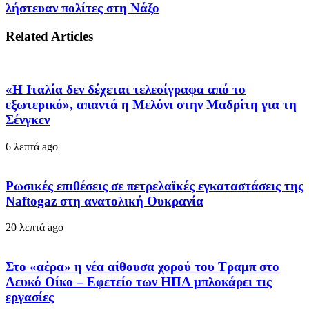
λήστευαν πολίτες στη Νάξο
Related Articles
«Η Ιταλία δεν δέχεται τελεσίγραφα από το
εξωτερικό», απαντά η Μελόνι στην Μαδρίτη για τη
Σένγκεν
6 λεπτά ago
Ρωσικές επιθέσεις σε πετρελαϊκές εγκαταστάσεις της
Naftogaz στη ανατολική Ουκρανία
20 λεπτά ago
Στο «αέρα» η νέα αίθουσα χορού του Τραμπ στο
Λευκό Οίκο – Εφετείο των ΗΠΑ μπλοκάρει τις
εργασίες