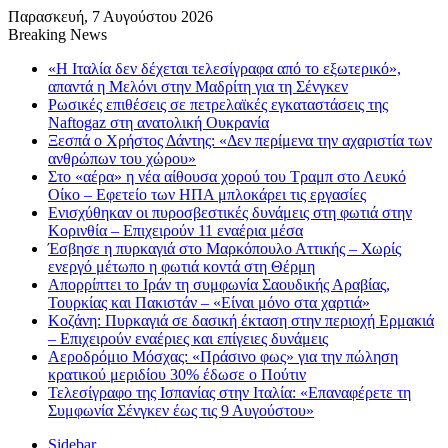
Παρασκευή, 7 Αυγούστου 2026
Breaking News
«Η Ιταλία δεν δέχεται τελεσίγραφα από το εξωτερικό»,
απαντά η Μελόνι στην Μαδρίτη για τη Σένγκεν
Ρωσικές επιθέσεις σε πετρελαϊκές εγκαταστάσεις της
Naftogaz στη ανατολική Ουκρανία
Ξεσπά ο Χρήστος Δάντης: «Δεν περίμενα την αχαριστία των
ανθρώπων του χώρου»
Στο «αέρα» η νέα αίθουσα χορού του Τραμπ στο Λευκό
Οίκο – Εφετείο των ΗΠΑ μπλοκάρει τις εργασίες
Ενισχύθηκαν οι πυροσβεστικές δυνάμεις στη φωτιά στην
Κορινθία – Επιχειρούν 11 εναέρια μέσα
Έσβησε η πυρκαγιά στο Μαρκόπουλο Αττικής – Χωρίς
ενεργό μέτωπο η φωτιά κοντά στη Θέρμη
Απορρίπτει το Ιράν τη συμφωνία Σαουδικής Αραβίας,
Τουρκίας και Πακιστάν – «Είναι μόνο στα χαρτιά»
Κοζάνη: Πυρκαγιά σε δασική έκταση στην περιοχή Ερμακιά
– Επιχειρούν εναέριες και επίγειες δυνάμεις
Αεροδρόμιο Μόσχας: «Πράσινο φως» για την πώληση
κρατικού μεριδίου 30% έδωσε ο Πούτιν
Τελεσίγραφο της Ισπανίας στην Ιταλία: «Επαναφέρετε τη
Συμφωνία Σένγκεν έως τις 9 Αυγούστου»
Sidebar