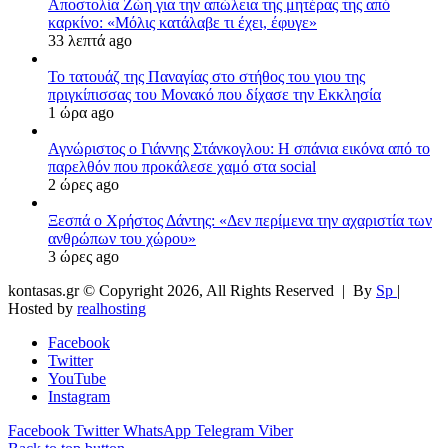
Αποστολία Ζώη για την απώλεια της μητέρας της από
καρκίνο: «Μόλις κατάλαβε τι έχει, έφυγε»
33 λεπτά ago
Το τατουάζ της Παναγίας στο στήθος του γιου της
πριγκίπισσας του Μονακό που δίχασε την Εκκλησία
1 ώρα ago
Αγνώριστος ο Γιάννης Στάνκογλου: Η σπάνια εικόνα από το
παρελθόν που προκάλεσε χαμό στα social
2 ώρες ago
Ξεσπά ο Χρήστος Δάντης: «Δεν περίμενα την αχαριστία των
ανθρώπων του χώρου»
3 ώρες ago
kontasas.gr © Copyright 2026, All Rights Reserved |
By
Sp
|
Hosted by
realhosting
Facebook
Twitter
YouTube
Instagram
Facebook
Twitter
WhatsApp
Telegram
Viber