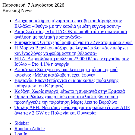
Παρασκευή, 7 Αυγούστου 2026
Breaking News
Αποχαιρετιστήριο μήνυμα του πρέσβη του Ισραήλ στην
Ελλάδα: «Φεύγω με την καρδιά γεμάτη ευγνωμοσύνη»
Άκης Σκέρτσος: «Το ΠΑΣΟΚ υποκαθιστά την οικονομική
ανάλυση με πολιτική προπαγάνδα»
Eurojackpot: Οι τυχεροί αριθμοί για τα 32 εκατoμμύρια ευρώ
Η Μαρίνα Βερνίκου πόζαρε με λαγοκέφαλο: «Δεν υπάρχει
κανένας λόγος να φοβόμαστε τη θάλασσα»
ΗΠΑ: Απροσδόκητη απώλεια 23.000 θέσεων εργασίας τον
Ιούλιο – Στο 4,1% η ανεργία
Αποστολία Ζώη για την απώλεια της μητέρας της από
καρκίνο: «Μόλις κατάλαβε τι έχει, έφυγε»
Βρετανία: Επανεξετάζονται οι διαδικασίες πρόσληψης
καθηγητών του Κέμπριτζ
Κοζάνη: Χωρίς ενεργό μέτωπο η πυρκαγιά στην Ερμακιά
Ομάδα Ρώσων χάκερ πίσω από το πλαστό βίντεο που
προανήγγειλε την παραίτηση Μερτς λέει το Βερολίνο
Όμιλος ΔΕΗ: Νέα συμφωνία για χαρτοφυλάκιο έργων ΑΠΕ
άνω των 2 GW σε Πολωνία και Ουγγαρία
Sidebar
Random Article
Log In