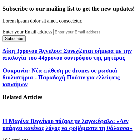
Subscribe to our mailing list to get the new updates!
Lorem ipsum dolor sit amet, consectetur.
Enter your Email address
Δίκη 3χρονου Άγγελου: Συνεχίζεται σήμερα με την
απολογία του 44χρονου συντρόφου της μητέρας
Ουκρανία: Νέα επίθεση με drones σε ρωσικά
διυλιστήρια - Παραδοχή Πούτιν για ελλείψεις
καυσίμων
Related Articles
Η Μαρίνα Βερνίκου πόζαρε με λαγοκέφαλο: «Δεν
υπάρχει κανένας λόγος να φοβόμαστε τη θάλασσα»