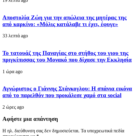
19 λεπτά ago
Αποστολία Ζώη για την απώλεια της μητέρας της
από καρκίνο: «Μόλις κατάλαβε τι έχει, έφυγε»
33 λεπτά ago
Το τατουάζ της Παναγίας στο στήθος του γιου της
πριγκίπισσας του Μονακό που δίχασε την Εκκλησία
1 ώρα ago
Αγνώριστος ο Γιάννης Στάνκογλου: Η σπάνια εικόνα
από το παρελθόν που προκάλεσε χαμό στα social
2 ώρες ago
Αφήστε μια απάντηση
Η ηλ. διεύθυνση σας δεν δημοσιεύεται.
Τα υποχρεωτικά πεδία