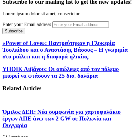
Subscribe to our mailing list to get the new updates!
Lorem ipsum dolor sit amet, consectetur.
Enter your Email address
«Power of Love»: Παντρεύτηκαν η Γλυκερία
Τσολπίδου και ο Αναστάσης Βάσσος – Η γνωριμία
στο ριάλιτι και η διαφορά ηλικίας
ΥΠΟΙΚ Λιβάνου: Οι απώλειες από τον πόλεμο
μπορεί να φτάσουν τα 25 δισ. δολάρια
Related Articles
Όμιλος ΔΕΗ: Νέα συμφωνία για χαρτοφυλάκιο
έργων ΑΠΕ άνω των 2 GW σε Πολωνία και
Ουγγαρία