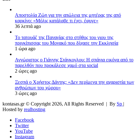
Αποστολία Ζώη για την απώλεια της μητέρας της από
καρκίνο: «Μόλις κατάλαβε τι έχει, έφυγε»
36 λεπτά ago
Το τατουάζ της Παναγίας στο στήθος του γιου της
πριγκίπισσας του Μονακό που δίχασε την Εκκλησία
1 ώρα ago
Αγνώριστος ο Γιάννης Στάνκογλου: Η σπάνια εικόνα από το
παρελθόν που προκάλεσε χαμό στα social
2 ώρες ago
Ξεσπά ο Χρήστος Δάντης: «Δεν περίμενα την αχαριστία των
ανθρώπων του χώρου»
3 ώρες ago
kontasas.gr © Copyright 2026, All Rights Reserved |
By
Sp
|
Hosted by
realhosting
Facebook
Twitter
YouTube
Instagram