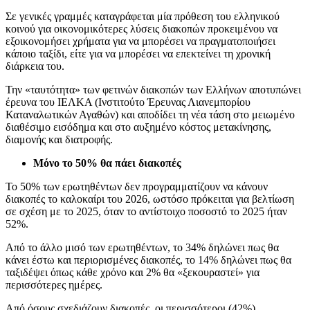
Σε γενικές γραμμές καταγράφεται μία πρόθεση του ελληνικού
κοινού για οικονομικότερες λύσεις διακοπών προκειμένου να
εξοικονομήσει χρήματα για να μπορέσει να πραγματοποιήσει
κάποιο ταξίδι, είτε για να μπορέσει να επεκτείνει τη χρονική
διάρκεια του.
Την «ταυτότητα» των φετινών διακοπών των Ελλήνων αποτυπώνει
έρευνα του ΙΕΛΚΑ (Ινστιτούτο Έρευνας Λιανεμπορίου
Καταναλωτικών Αγαθών) και αποδίδει τη νέα τάση στο μειωμένο
διαθέσιμο εισόδημα και στο αυξημένο κόστος μετακίνησης,
διαμονής και διατροφής.
Μόνο το 50% θα πάει διακοπές
Το 50% των ερωτηθέντων δεν προγραμματίζουν να κάνουν
διακοπές το καλοκαίρι του 2026, ωστόσο πρόκειται για βελτίωση
σε σχέση με το 2025, όταν το αντίστοιχο ποσοστό το 2025 ήταν
52%.
Από το άλλο μισό των ερωτηθέντων, το 34% δηλώνει πως θα
κάνει έστω και περιορισμένες διακοπές, το 14% δηλώνει πως θα
ταξιδέψει όπως κάθε χρόνο και 2% θα «ξεκουραστεί» για
περισσότερες ημέρες.
Από όσους σχεδιάζουν διακοπές, οι περισσότεροι (42%)