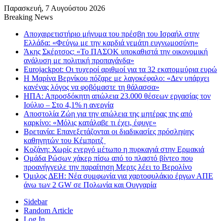
Παρασκευή, 7 Αυγούστου 2026
Breaking News
Αποχαιρετιστήριο μήνυμα του πρέσβη του Ισραήλ στην
Ελλάδα: «Φεύγω με την καρδιά γεμάτη ευγνωμοσύνη»
Άκης Σκέρτσος: «Το ΠΑΣΟΚ υποκαθιστά την οικονομική
ανάλυση με πολιτική προπαγάνδα»
Eurojackpot: Οι τυχεροί αριθμοί για τα 32 εκατoμμύρια ευρώ
Η Μαρίνα Βερνίκου πόζαρε με λαγοκέφαλο: «Δεν υπάρχει
κανένας λόγος να φοβόμαστε τη θάλασσα»
ΗΠΑ: Απροσδόκητη απώλεια 23.000 θέσεων εργασίας τον
Ιούλιο – Στο 4,1% η ανεργία
Αποστολία Ζώη για την απώλεια της μητέρας της από
καρκίνο: «Μόλις κατάλαβε τι έχει, έφυγε»
Βρετανία: Επανεξετάζονται οι διαδικασίες πρόσληψης
καθηγητών του Κέμπριτζ
Κοζάνη: Χωρίς ενεργό μέτωπο η πυρκαγιά στην Ερμακιά
Ομάδα Ρώσων χάκερ πίσω από το πλαστό βίντεο που
προανήγγειλε την παραίτηση Μερτς λέει το Βερολίνο
Όμιλος ΔΕΗ: Νέα συμφωνία για χαρτοφυλάκιο έργων ΑΠΕ
άνω των 2 GW σε Πολωνία και Ουγγαρία
Sidebar
Random Article
Log In