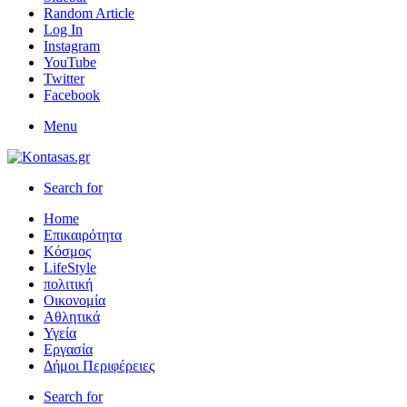
Random Article
Log In
Instagram
YouTube
Twitter
Facebook
Menu
Search for
Home
Επικαιρότητα
Κόσμος
LifeStyle
πολιτική
Οικονομία
Αθλητικά
Υγεία
Εργασία
Δήμοι Περιφέρειες
Search for