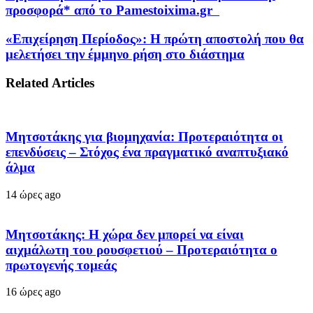
προσφορά* από το Pamestoixima.gr
«Επιχείρηση Περίοδος»: Η πρώτη αποστολή που θα
μελετήσει την έμμηνο ρήση στο διάστημα
Related Articles
Μητσοτάκης για βιομηχανία: Προτεραιότητα οι
επενδύσεις – Στόχος ένα πραγματικό αναπτυξιακό
άλμα
14 ώρες ago
Μητσοτάκης: Η χώρα δεν μπορεί να είναι
αιχμάλωτη του ρουσφετιού – Προτεραιότητα ο
πρωτογενής τομεάς
16 ώρες ago