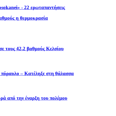
sokanei» - 22 ερωταπαντήσεις
 βαθμούς η θερμοκρασία
ε τους 42,2 βαθμούς Κελσίου
ό πύραυλο – Κατέληξε στη θάλασσα
ορά από την έναρξη του πολέμου