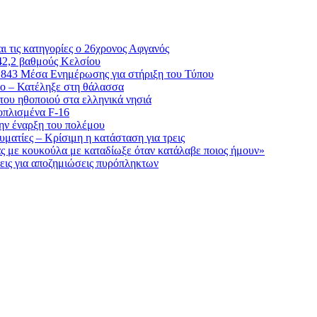
ι τις κατηγορίες ο 26χρονος Αφγανός
42,2 βαθμούς Κελσίου
ε 843 Μέσα Ενημέρωσης για στήριξη του Τύπου
λο – Κατέληξε στη θάλασσα
του ηθοποιού στα ελληνικά νησιά
οπλισμένα F-16
την έναρξη του πολέμου
ματίες – Κρίσιμη η κατάσταση για τρεις
ς με κουκούλα με καταδίωξε όταν κατάλαβε ποιος ήμουν»
ήσεις για αποζημιώσεις πυρόπληκτων