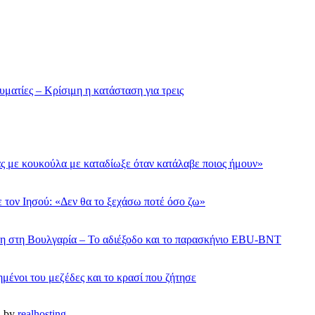
ματίες – Κρίσιμη η κατάσταση για τρεις
ς με κουκούλα με καταδίωξε όταν κατάλαβε ποιος ήμουν»
ε τον Ιησού: «Δεν θα το ξεχάσω ποτέ όσο ζω»
όλη στη Βουλγαρία – Το αδιέξοδο και το παρασκήνιο EBU-BNT
μένοι του μεζέδες και το κρασί που ζήτησε
d by
realhosting