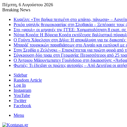
Πέμπτη, 6 Αυγούστου 2026
Breaking News
Κυψέλη: «Την βρήκα πεσμένη στο μπάνιο, πάγωσα» – Αρνείτα
Ρεκόρ υψηλής θερμοκρασίας στη Σλοβακία – Ξεπέρασε τους 
Στο «φουλ» οι μηχανές της ΓΓΕΕ: Χρηματοδότηση 8 εκατ. σ
Νότια Κορέα: Η Βόρεια Κορέα εκτόξευσε βαλλιστικό πύραυ
Ο Γούντι Χάρελσον στη Δήλο: Η αποκάλυψη για τις διακοπές 
Μπαράζ τουρκικών παραβιάσεων στο Αιγαίο και εμπλοκή με 
Στην Σερβία ο Ζελένσκι – Επισκέπτεται για πρώτη φορά από 
Σύγκρουση δύο τραμ στη Γερμανία: Περισσότεροι από 25 τραυ
Ο Άντριου Μάουντμπατεν Γουίνδσορ στη δικαιοσύνη: «Άνδρα
Φωτιές: Τι έδειξαν οι πρώτες αυτοψίες – Από Δευτέρα οι αιτ
Sidebar
Random Article
Log In
Instagram
YouTube
Twitter
Facebook
Menu