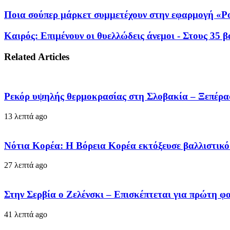
Ποια σούπερ μάρκετ συμμετέχουν στην εφαρμογή «Po
Καιρός: Επιμένουν οι θυελλώδεις άνεμοι - Στους 35
Related Articles
Ρεκόρ υψηλής θερμοκρασίας στη Σλοβακία – Ξεπέρασ
13 λεπτά ago
Νότια Κορέα: Η Βόρεια Κορέα εκτόξευσε βαλλιστικ
27 λεπτά ago
Στην Σερβία ο Ζελένσκι – Επισκέπτεται για πρώτη φ
41 λεπτά ago