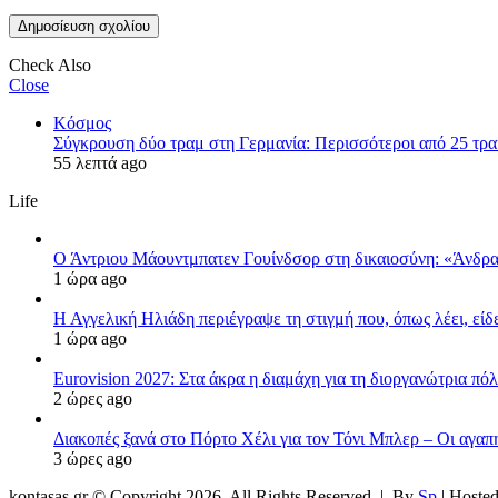
Check Also
Close
Κόσμος
Σύγκρουση δύο τραμ στη Γερμανία: Περισσότεροι από 25 τραυ
55 λεπτά ago
Life
Ο Άντριου Μάουντμπατεν Γουίνδσορ στη δικαιοσύνη: «Άνδρα
1 ώρα ago
Η Αγγελική Ηλιάδη περιέγραψε τη στιγμή που, όπως λέει, είδ
1 ώρα ago
Eurovision 2027: Στα άκρα η διαμάχη για τη διοργανώτρια π
2 ώρες ago
Διακοπές ξανά στο Πόρτο Χέλι για τον Τόνι Μπλερ – Οι αγαπη
3 ώρες ago
kontasas.gr © Copyright 2026, All Rights Reserved |
By
Sp
| Hoste