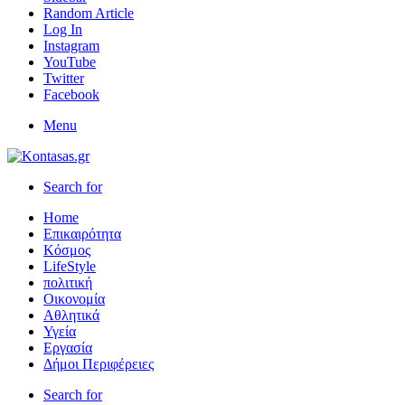
Random Article
Log In
Instagram
YouTube
Twitter
Facebook
Menu
Search for
Home
Επικαιρότητα
Κόσμος
LifeStyle
πολιτική
Οικονομία
Αθλητικά
Υγεία
Εργασία
Δήμοι Περιφέρειες
Search for