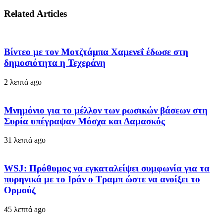
Related Articles
Βίντεο με τον Μοτζτάμπα Χαμενεΐ έδωσε στη
δημοσιότητα η Τεχεράνη
2 λεπτά ago
Μνημόνιο για το μέλλον των ρωσικών βάσεων στη
Συρία υπέγραψαν Μόσχα και Δαμασκός
31 λεπτά ago
WSJ: Πρόθυμος να εγκαταλείψει συμφωνία για τα
πυρηνικά με το Ιράν ο Τραμπ ώστε να ανοίξει το
Ορμούζ
45 λεπτά ago