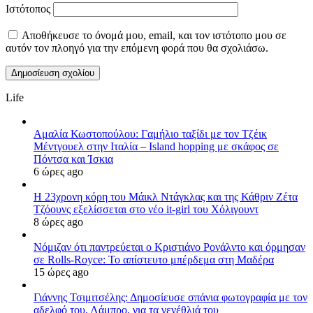
Ιστότοπος
Αποθήκευσε το όνομά μου, email, και τον ιστότοπο μου σε
αυτόν τον πλοηγό για την επόμενη φορά που θα σχολιάσω.
Life
Αμαλία Κωστοπούλου: Γαμήλιο ταξίδι με τον Τζέικ
Μέντγουελ στην Ιταλία – Island hopping με σκάφος σε
Πόντσα και Ίσκια
6 ώρες ago
Η 23χρονη κόρη τoυ Μάικλ Ντάγκλας και της Κάθριν Ζέτα
Τζόουνς εξελίσσεται στο νέο it-girl του Χόλιγουντ
8 ώρες ago
Νόμιζαν ότι παντρεύεται ο Κριστιάνο Ρονάλντο και όρμησαν
σε Rolls-Royce: Το απίστευτο μπέρδεμα στη Μαδέρα
15 ώρες ago
Γιάννης Τσιμιτσέλης: Δημοσίευσε σπάνια φωτογραφία με τον
αδελφό του, Λάμπρο, για τα γενέθλιά του