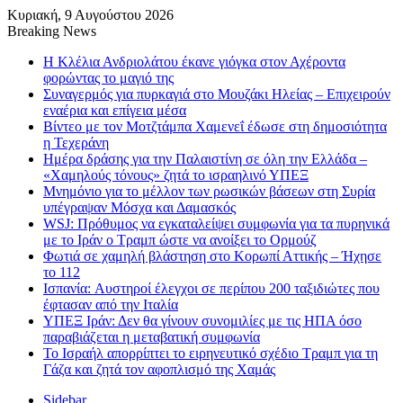
Κυριακή, 9 Αυγούστου 2026
Breaking News
Η Κλέλια Ανδριολάτου έκανε γιόγκα στον Αχέροντα
φορώντας το μαγιό της
Συναγερμός για πυρκαγιά στο Μουζάκι Ηλείας – Επιχειρούν
εναέρια και επίγεια μέσα
Βίντεο με τον Μοτζτάμπα Χαμενεΐ έδωσε στη δημοσιότητα
η Τεχεράνη
Ημέρα δράσης για την Παλαιστίνη σε όλη την Ελλάδα –
«Χαμηλούς τόνους» ζητά το ισραηλινό ΥΠΕΞ
Μνημόνιο για το μέλλον των ρωσικών βάσεων στη Συρία
υπέγραψαν Μόσχα και Δαμασκός
WSJ: Πρόθυμος να εγκαταλείψει συμφωνία για τα πυρηνικά
με το Ιράν ο Τραμπ ώστε να ανοίξει το Ορμούζ
Φωτιά σε χαμηλή βλάστηση στο Κορωπί Αττικής – Ήχησε
το 112
Ισπανία: Aυστηροί έλεγχοι σε περίπου 200 ταξιδιώτες που
έφτασαν από την Ιταλία
ΥΠΕΞ Ιράν: Δεν θα γίνουν συνομιλίες με τις ΗΠΑ όσο
παραβιάζεται η μεταβατική συμφωνία
Το Ισραήλ απορρίπτει το ειρηνευτικό σχέδιο Τραμπ για τη
Γάζα και ζητά τον αφοπλισμό της Χαμάς
Sidebar