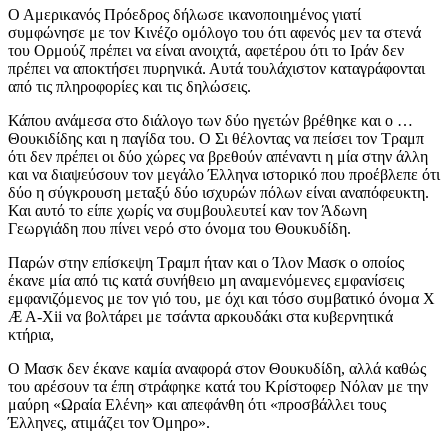
Ο Αμερικανός Πρόεδρος δήλωσε ικανοποιημένος γιατί
συμφώνησε με τον Κινέζο ομόλογο του ότι αφενός μεν τα στενά
του Ορμούζ πρέπει να είναι ανοιχτά, αφετέρου ότι το Ιράν δεν
πρέπει να αποκτήσει πυρηνικά. Αυτά τουλάχιστον καταγράφονται
από τις πληροφορίες και τις δηλώσεις.
Κάπου ανάμεσα στο διάλογο των δύο ηγετών βρέθηκε και ο …
Θουκιδίδης και η παγίδα του. Ο Σι θέλοντας να πείσει τον Τραμπ
ότι δεν πρέπει οι δύο χώρες να βρεθούν απέναντι η μία στην άλλη
και να διαψεύσουν τον μεγάλο Έλληνα ιστορικό που προέβλεπε ότι
δύο η σύγκρουση μεταξύ δύο ισχυρών πόλων είναι αναπόφευκτη.
Και αυτό το είπε χωρίς να συμβουλευτεί καν τον Άδωνη
Γεωργιάδη που πίνει νερό στο όνομα του Θουκυδίδη.
Παρών στην επίσκεψη Τραμπ ήταν και ο Ίλον Μασκ ο οποίος
έκανε μία από τις κατά συνήθειο μη αναμενόμενες εμφανίσεις
εμφανιζόμενος με τον γιό του, με όχι και τόσο συμβατικό όνομα X
Æ A-Xii να βολτάρει με τσάντα αρκουδάκι στα κυβερνητικά
κτήρια,
Ο Μασκ δεν έκανε καμία αναφορά στον Θουκυδίδη, αλλά καθώς
του αρέσουν τα έπη στράφηκε κατά του Κρίστοφερ Νόλαν με την
μαύρη «Ωραία Ελένη» και απεφάνθη ότι «προσβάλλει τους
Έλληνες, ατιμάζει τον Όμηρο».