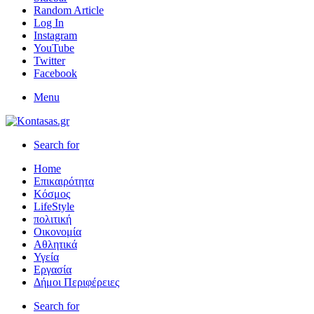
Random Article
Log In
Instagram
YouTube
Twitter
Facebook
Menu
Search for
Home
Επικαιρότητα
Κόσμος
LifeStyle
πολιτική
Οικονομία
Αθλητικά
Υγεία
Εργασία
Δήμοι Περιφέρειες
Search for