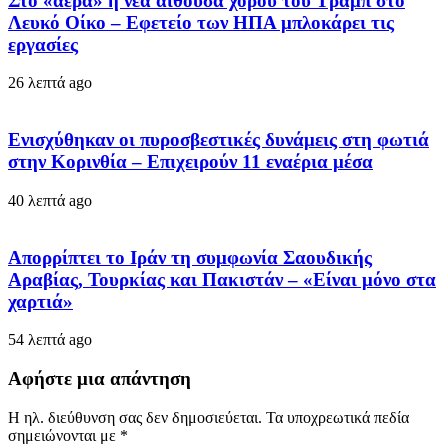
Στο «αέρα» η νέα αίθουσα χορού του Τραμπ στο
Λευκό Οίκο – Εφετείο των ΗΠΑ μπλοκάρει τις
εργασίες
26 λεπτά ago
Ενισχύθηκαν οι πυροσβεστικές δυνάμεις στη φωτιά
στην Κορινθία – Επιχειρούν 11 εναέρια μέσα
40 λεπτά ago
Απορρίπτει το Ιράν τη συμφωνία Σαουδικής
Αραβίας, Τουρκίας και Πακιστάν – «Είναι μόνο στα
χαρτιά»
54 λεπτά ago
Αφήστε μια απάντηση
Η ηλ. διεύθυνση σας δεν δημοσιεύεται.
Τα υποχρεωτικά πεδία
σημειώνονται με
*