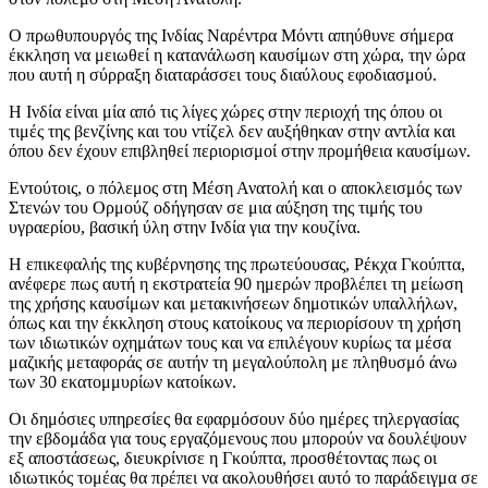
Ο πρωθυπουργός της Ινδίας Ναρέντρα Μόντι απηύθυνε σήμερα
έκκληση να μειωθεί η κατανάλωση καυσίμων στη χώρα, την ώρα
που αυτή η σύρραξη διαταράσσει τους διαύλους εφοδιασμού.
Η Ινδία είναι μία από τις λίγες χώρες στην περιοχή της όπου οι
τιμές της βενζίνης και του ντίζελ δεν αυξήθηκαν στην αντλία και
όπου δεν έχουν επιβληθεί περιορισμοί στην προμήθεια καυσίμων.
Εντούτοις, ο πόλεμος στη Μέση Ανατολή και ο αποκλεισμός των
Στενών του Ορμούζ οδήγησαν σε μια αύξηση της τιμής του
υγραερίου, βασική ύλη στην Ινδία για την κουζίνα.
Η επικεφαλής της κυβέρνησης της πρωτεύουσας, Ρέκχα Γκούπτα,
ανέφερε πως αυτή η εκστρατεία 90 ημερών προβλέπει τη μείωση
της χρήσης καυσίμων και μετακινήσεων δημοτικών υπαλλήλων,
όπως και την έκκληση στους κατοίκους να περιορίσουν τη χρήση
των ιδιωτικών οχημάτων τους και να επιλέγουν κυρίως τα μέσα
μαζικής μεταφοράς σε αυτήν τη μεγαλούπολη με πληθυσμό άνω
των 30 εκατομμυρίων κατοίκων.
Οι δημόσιες υπηρεσίες θα εφαρμόσουν δύο ημέρες τηλεργασίας
την εβδομάδα για τους εργαζόμενους που μπορούν να δουλέψουν
εξ αποστάσεως, διευκρίνισε η Γκούπτα, προσθέτοντας πως οι
ιδιωτικός τομέας θα πρέπει να ακολουθήσει αυτό το παράδειγμα σε