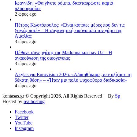
Ιωαννίδη: «Θα γίνετε ρόμπα, διασταυρώστε καμιά
πληροφορία»
2 ώρες ago
Πέτρος Κωστόπουλος: «Είναι κάποιες μέρες που δεν τις
ξεχνάς ποτέ» – Η συγκινητική εικόνα από τον γάμο της
Αμαλίας
3 ώρες ago
Πέθανε συνεργάτης της Madonna και των U2 – Η
ανακοίνωση της οικογένειας
3 ώρες ago
Akylas για Eurovision 2026: «Aδικηθήκαμε, δεν αξίζαμε τη
δέκατη θέση» – «Ήταν μια πολύ ψυχοφθόρα διαδικασία»
4 ώρες ago
kontasas.gr © Copyright 2026, All Rights Reserved |
By
Sp
|
Hosted by
realhosting
Facebook
Twitter
YouTube
Instagram