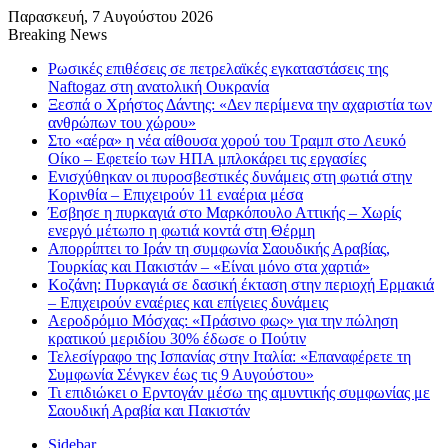
Παρασκευή, 7 Αυγούστου 2026
Breaking News
Ρωσικές επιθέσεις σε πετρελαϊκές εγκαταστάσεις της
Naftogaz στη ανατολική Ουκρανία
Ξεσπά ο Χρήστος Δάντης: «Δεν περίμενα την αχαριστία των
ανθρώπων του χώρου»
Στο «αέρα» η νέα αίθουσα χορού του Τραμπ στο Λευκό
Οίκο – Εφετείο των ΗΠΑ μπλοκάρει τις εργασίες
Ενισχύθηκαν οι πυροσβεστικές δυνάμεις στη φωτιά στην
Κορινθία – Επιχειρούν 11 εναέρια μέσα
Έσβησε η πυρκαγιά στο Μαρκόπουλο Αττικής – Χωρίς
ενεργό μέτωπο η φωτιά κοντά στη Θέρμη
Απορρίπτει το Ιράν τη συμφωνία Σαουδικής Αραβίας,
Τουρκίας και Πακιστάν – «Είναι μόνο στα χαρτιά»
Κοζάνη: Πυρκαγιά σε δασική έκταση στην περιοχή Ερμακιά
– Επιχειρούν εναέριες και επίγειες δυνάμεις
Αεροδρόμιο Μόσχας: «Πράσινο φως» για την πώληση
κρατικού μεριδίου 30% έδωσε ο Πούτιν
Τελεσίγραφο της Ισπανίας στην Ιταλία: «Επαναφέρετε τη
Συμφωνία Σένγκεν έως τις 9 Αυγούστου»
Τι επιδιώκει ο Ερντογάν μέσω της αμυντικής συμφωνίας με
Σαουδική Αραβία και Πακιστάν
Sidebar