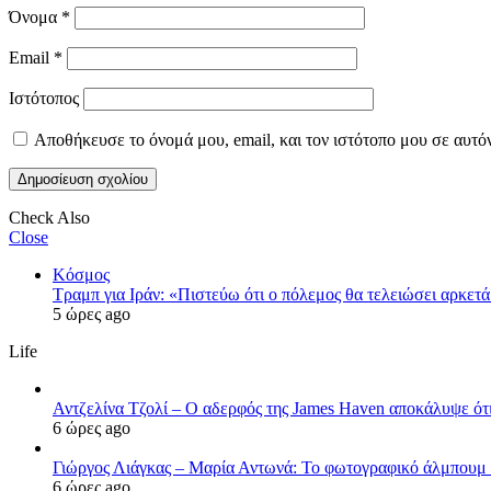
Όνομα
*
Email
*
Ιστότοπος
Αποθήκευσε το όνομά μου, email, και τον ιστότοπο μου σε αυτό
Check Also
Close
Κόσμος
Τραμπ για Ιράν: «Πιστεύω ότι ο πόλεμος θα τελειώσει αρκετά
5 ώρες ago
Life
Αντζελίνα Τζολί – Ο αδερφός της James Haven αποκάλυψε ότι
6 ώρες ago
Γιώργος Λιάγκας – Μαρία Αντωνά: Το φωτογραφικό άλμπουμ 
6 ώρες ago