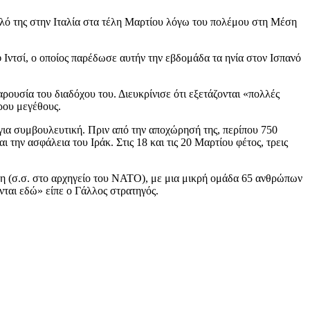
λό της στην Ιταλία στα τέλη Μαρτίου λόγω του πολέμου στη Μέση
φ Ιντσί, ο οποίος παρέδωσε αυτήν την εβδομάδα τα ηνία στον Ισπανό
ουσία του διαδόχου του. Διευκρίνισε ότι εξετάζονται «πολλές
ερου μεγέθους.
για συμβουλευτική. Πριν από την αποχώρησή της, περίπου 750
την ασφάλεια του Ιράκ. Στις 18 και τις 20 Μαρτίου φέτος, τρεις
λη (σ.σ. στο αρχηγείο του ΝΑΤΟ), με μια μικρή ομάδα 65 ανθρώπων
ται εδώ» είπε ο Γάλλος στρατηγός.