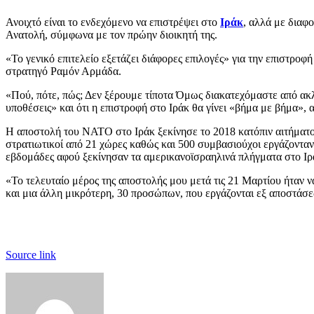
Ανοιχτό είναι το ενδεχόμενο να επιστρέψει στο
Ιράκ
, αλλά με διαφ
Ανατολή, σύμφωνα με τον πρώην διοικητή της.
«Το γενικό επιτελείο εξετάζει διάφορες επιλογές» για την επιστρο
στρατηγό Ραμόν Αρμάδα.
«Πού, πότε, πώς; Δεν ξέρουμε τίποτα Όμως διακατεχόμαστε από ακλ
υποθέσεις» και ότι η επιστροφή στο Ιράκ θα γίνει «βήμα με βήμα», 
Η αποστολή του ΝΑΤΟ στο Ιράκ ξεκίνησε το 2018 κατόπιν αιτήματος
στρατιωτικοί από 21 χώρες καθώς και 500 συμβασιούχοι εργάζονταν σ
εβδομάδες αφού ξεκίνησαν τα αμερικανοϊσραηλινά πλήγματα στο Ιρ
«Το τελευταίο μέρος της αποστολής μου μετά τις 21 Μαρτίου ήταν
και μια άλλη μικρότερη, 30 προσώπων, που εργάζονται εξ αποστάσε
Source link