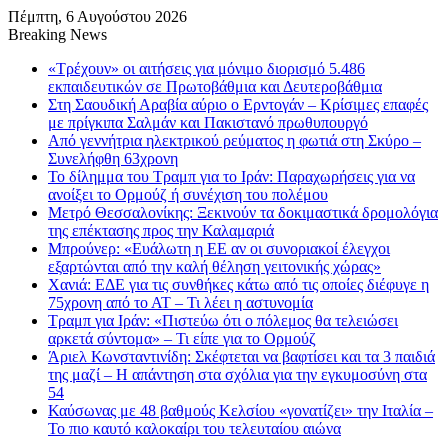
Πέμπτη, 6 Αυγούστου 2026
Breaking News
«Τρέχουν» οι αιτήσεις για μόνιμο διορισμό 5.486
εκπαιδευτικών σε Πρωτοβάθμια και Δευτεροβάθμια
Στη Σαουδική Αραβία αύριο ο Ερντογάν – Κρίσιμες επαφές
με πρίγκιπα Σαλμάν και Πακιστανό πρωθυπουργό
Από γεννήτρια ηλεκτρικού ρεύματος η φωτιά στη Σκύρο –
Συνελήφθη 63χρονη
Το δίλημμα του Τραμπ για το Ιράν: Παραχωρήσεις για να
ανοίξει το Ορμούζ ή συνέχιση του πολέμου
Μετρό Θεσσαλονίκης: Ξεκινούν τα δοκιμαστικά δρομολόγια
της επέκτασης προς την Καλαμαριά
Μπρούνερ: «Ευάλωτη η ΕΕ αν οι συνοριακοί έλεγχοι
εξαρτώνται από την καλή θέληση γειτονικής χώρας»
Χανιά: ΕΔΕ για τις συνθήκες κάτω από τις οποίες διέφυγε η
75χρονη από το ΑΤ – Τι λέει η αστυνομία
Τραμπ για Ιράν: «Πιστεύω ότι ο πόλεμος θα τελειώσει
αρκετά σύντομα» – Τι είπε για το Ορμούζ
Άριελ Κωνσταντινίδη: Σκέφτεται να βαφτίσει και τα 3 παιδιά
της μαζί – Η απάντηση στα σχόλια για την εγκυμοσύνη στα
54
Καύσωνας με 48 βαθμούς Κελσίου «γονατίζει» την Ιταλία –
Το πιο καυτό καλοκαίρι του τελευταίου αιώνα