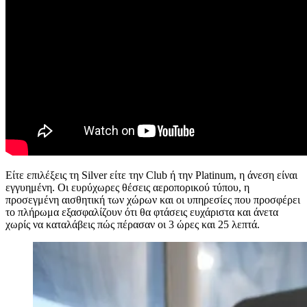
Είτε επιλέξεις τη Silver είτε την Club ή την Platinum, η άνεση είναι
εγγυημένη. Οι ευρύχωρες θέσεις αεροπορικού τύπου, η
προσεγμένη αισθητική των χώρων και οι υπηρεσίες που προσφέρει
το πλήρωμα εξασφαλίζουν ότι θα φτάσεις ευχάριστα και άνετα
χωρίς να καταλάβεις πώς πέρασαν οι 3 ώρες και 25 λεπτά.