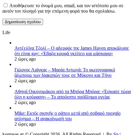
Αποθήκευσε το όνομά μου, email, και τον ιστότοπο μου σε
αυτόν τον πλοηγό για την επόμενη φορά που θα σχολιάσω.
Life
Αντζελίνα Τζολί – Ο αδερφός της James Haven αποκάλυψε
ότι είναι gay: «Έβαζα κρυφά γκλίτερ και μάσκαρα»
2 ώρες ago
Γιώργος Λιάγκας – Μαρία Αντωνά: Το φωτογραφικό
άλμπουμ των διακοπών τους σε Μύκονο και Τήνο
2 ώρες ago
Αθηνά Οικονομάκου από τα Μπόρα Μπόρα: «Έσκασε τώρα
όλη η κούραση» – Το απρόοπτο πρόβλημα υγείας
2 ώρες ago
Mike: Εκτός σκηνής ο ράπερ μετά από σοβαρό τροχαίο
ατύχημα – Η ανακοίνωσή του
2 ώρες ago
kontasas.gr © Copyright 2026, All Rights Reserved |
By
Sp
|