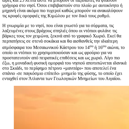
ώρες και 25 λεπτά ώστε να μπορούν οι ταξιδιώτες να φτάσουν
γρήγορα στο νησί. Όσοι επιβιβαστούν στο πλοίο με αυτοκίνητο ή
μηχανή είναι ακόμα πιο τυχεροί καθώς μπορούν να ανακαλύψουν
τις κρυφές ομορφιές της Κιμώλου με τον δικό τους ρυθμό.
Η γνωριμία με το νησί, που είναι γνωστό για τα σύρματα, τις
λαξευμένες στους βράχους σπηλιές όπου οι ντόπιοι φυλάνε τις
βάρκες τους τον χειμώνα, ξεκινά από το γραφικό Χωριό. Εκεί θα
περπατήσεις σε στενά σοκάκια και θα αισθανθείς την ιδιαίτερη
ου
ου
ατμόσφαιρα του Μεσαιωνικού Κάστρου του 14
ή 16
αιώνα, το
οποίο οι ντόπιοι το χρησιμοποιούσαν και ως φρούριο για να
προστατευτούν από πειρατικές επιθέσεις και ως χωριό. Λίγο πιο
έξω, η μοναδική φυσική ομορφιά του νησιού αποτυπώνεται ιδανικά
στο Σκιάδι, το περίφημο πέτρινο «μανιτάρι» που αποτελεί ένα
σπάνιο -σε παγκόσμιο επίπεδο- μνημείο της φύσης, το οποίο έχει
ενταχθεί στον Άτλαντα των Γεωλογικών Μνημείων του Αιγαίου.