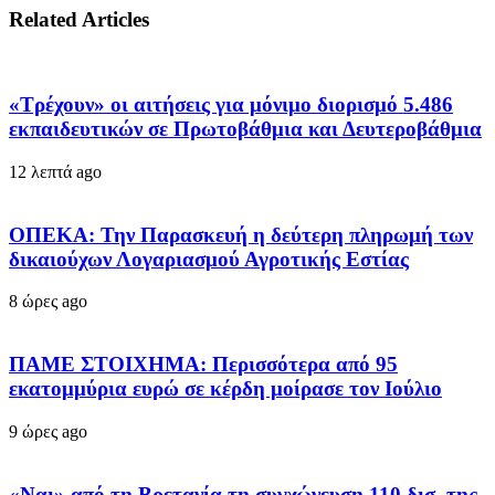
Related Articles
«Τρέχουν» οι αιτήσεις για μόνιμο διορισμό 5.486
εκπαιδευτικών σε Πρωτοβάθμια και Δευτεροβάθμια
12 λεπτά ago
ΟΠΕΚΑ: Την Παρασκευή η δεύτερη πληρωμή των
δικαιούχων Λογαριασμού Αγροτικής Εστίας
8 ώρες ago
ΠΑΜΕ ΣΤΟΙΧΗΜΑ: Περισσότερα από 95
εκατομμύρια ευρώ σε κέρδη μοίρασε τον Ιούλιο
9 ώρες ago
«Ναι» από τη Βρετανία τη συγχώνευση 110 δισ. της