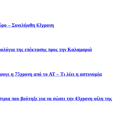
ύρο – Συνελήφθη 63χρονη
μολόγια της επέκτασης προς την Καλαμαριά
έφυγε η 75χρονη από το ΑΤ – Τι λέει η αστυνομία
ρια που βούτηξε για να σώσει την 43χρονη φίλη της