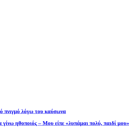
πό πνιγμό λόγω του καύσωνα
 γίνω ηθοποιός – Μου είπε «λυπάμαι πολύ, παιδί μου