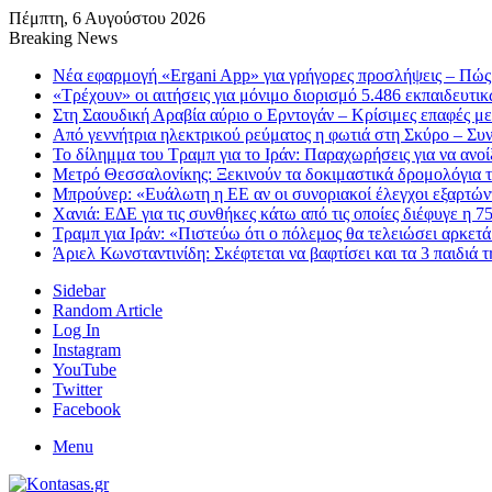
Πέμπτη, 6 Αυγούστου 2026
Breaking News
Νέα εφαρμογή «Ergani App» για γρήγορες προσλήψεις – Πώς 
«Τρέχουν» οι αιτήσεις για μόνιμο διορισμό 5.486 εκπαιδευτ
Στη Σαουδική Αραβία αύριο ο Ερντογάν – Κρίσιμες επαφές μ
Από γεννήτρια ηλεκτρικού ρεύματος η φωτιά στη Σκύρο – Συ
Το δίλημμα του Τραμπ για το Ιράν: Παραχωρήσεις για να ανο
Μετρό Θεσσαλονίκης: Ξεκινούν τα δοκιμαστικά δρομολόγια τ
Μπρούνερ: «Ευάλωτη η ΕΕ αν οι συνοριακοί έλεγχοι εξαρτώντ
Χανιά: ΕΔΕ για τις συνθήκες κάτω από τις οποίες διέφυγε η 7
Τραμπ για Ιράν: «Πιστεύω ότι ο πόλεμος θα τελειώσει αρκετά
Άριελ Κωνσταντινίδη: Σκέφτεται να βαφτίσει και τα 3 παιδιά 
Sidebar
Random Article
Log In
Instagram
YouTube
Twitter
Facebook
Menu