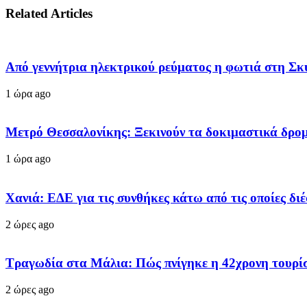
Related Articles
Από γεννήτρια ηλεκτρικού ρεύματος η φωτιά στη Σκ
1 ώρα ago
Μετρό Θεσσαλονίκης: Ξεκινούν τα δοκιμαστικά δρο
1 ώρα ago
Χανιά: ΕΔΕ για τις συνθήκες κάτω από τις οποίες δι
2 ώρες ago
Τραγωδία στα Μάλια: Πώς πνίγηκε η 42χρονη τουρίστ
2 ώρες ago