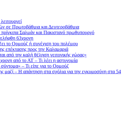
λειτουργεί
ικών σε Πρωτοβάθμια και Δευτεροβάθμια
ε πρίγκιπα Σαλμάν και Πακιστανό πρωθυπουργό
νελήφθη 63χρονη
ίξει το Ορμούζ ή συνέχιση του πολέμου
ης επέκτασης προς την Καλαμαριά
αι από την καλή θέληση γειτονικής χώρας»
5χρονη από το ΑΤ – Τι λέει η αστυνομία
 σύντομα» – Τι είπε για το Ορμούζ
της μαζί – Η απάντηση στα σχόλια για την εγκυμοσύνη στα 54