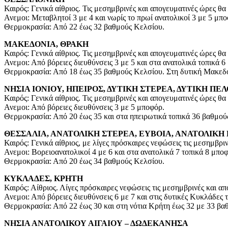
Καιρός: Γενικά αίθριος. Τις μεσημβρινές και απογευματινές ώρες θ
Ανεμοι: Μεταβλητοί 3 με 4 και νωρίς το πρωί ανατολικοί 3 με 5 μπο
Θερμοκρασία: Από 22 έως 32 βαθμούς Κελσίου.
ΜΑΚΕΔΟΝΙΑ, ΘΡΑΚΗ
Καιρός: Γενικά αίθριος. Τις μεσημβρινές και απογευματινές ώρες θ
Ανεμοι: Από βόρειες διευθύνσεις 3 με 5 και στα ανατολικά τοπικά 6
Θερμοκρασία: Από 18 έως 35 βαθμούς Κελσίου. Στη δυτική Μακεδο
ΝΗΣΙΑ ΙΟΝΙΟΥ, ΗΠΕΙΡΟΣ, ΔΥΤΙΚΗ ΣΤΕΡΕΑ, ΔΥΤΙΚΗ Π
Καιρός: Γενικά αίθριος. Τις μεσημβρινές και απογευματινές ώρες θ
Ανεμοι: Από βόρειες διευθύνσεις 3 με 5 μποφόρ.
Θερμοκρασία: Από 20 έως 35 και στα ηπειρωτικά τοπικά 36 βαθμού
ΘΕΣΣΑΛΙΑ, ΑΝΑΤΟΛΙΚΗ ΣΤΕΡΕΑ, ΕΥΒΟΙΑ, ΑΝΑΤΟΛΙΚ
Καιρός: Γενικά αίθριος, με λίγες πρόσκαιρες νεφώσεις τις μεσημβρι
Ανεμοι: Βορειοανατολικοί 4 με 6 και στα ανατολικά 7 τοπικά 8 μπο
Θερμοκρασία: Από 20 έως 34 βαθμούς Κελσίου.
ΚΥΚΛΑΔΕΣ, ΚΡΗΤΗ
Καιρός: Αίθριος. Λίγες πρόσκαιρες νεφώσεις τις μεσημβρινές και απ
Ανεμοι: Από βόρειες διευθύνσεις 6 με 7 και στις δυτικές Κυκλάδες 
Θερμοκρασία: Από 22 έως 30 και στη νότια Κρήτη έως 32 με 33 βα
ΝΗΣΙΑ ΑΝΑΤΟΛΙΚΟΥ ΑΙΓΑΙΟΥ – ΔΩΔΕΚΑΝΗΣΑ