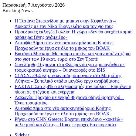
Παρασκευή, 7 Αυγούστου 2026
Breaking News
Η Τατιάνα Στεφανίδου με μπικίνι στην Κεφαλονιά –
Διακοπές με τον Νίκο Ευαγγελάτο και τον γιο τους
Προεδρικές εκλογές Γαλλία: Η χώρα «δεν θα ανεχθεί καμιά
απόπειρα ξένης ανάμειξης»
Αυτοψία Δήμα στον νέο αυτοκινητόδρομο Κρήτης:
Προχωρούν τα έργα σε όλο το μήκος του ΒΟΑΚ
Βικτόρια Μπέκαμ: Με μαύρο μπικίνι και γυμνασμένα χέρια
στο γιοτ των 19 εκατ. ευρώ στο Σεν Τροπέ
Συνελήφθη 16χρονος στη Φλωρεντία για προπαγάνδα με
τρομοκρατικό κίνητρο – Οι αναφορές στο ISIS
ΣΤΑΣΥ: 29,4 χλμ. νέων σιδηροτροχιών στο Μετρό της
Αθήνας – Σε τελικό στάδιο μεγάλο έργο αναβάθμισης
ΕΛΣΤΑΤ: Στο 3,4% ο πληθωρισμός τον Ιούλιο – Επιμένει η
πίεση σε στέγαση και ενέργεια
Λακωνία: Τροχαίο με νεκρό 48χρονο οδηγό φορτηγού –
Ένας τραυματίας
Αυτοψία Δήμα στο νέο αυτοκινητόδρομο Κρήτης:
Προχωρούν τα έργα σε όλο το μήκος του ΒΟΑΚ
Ρήγου στο CNN Greece: Έρχεται επικίνδυνο «κοκτέιλ»
μελτεμιού και ζέστης– Ποιες περιοχές θα επηρεάσει
Sidebar