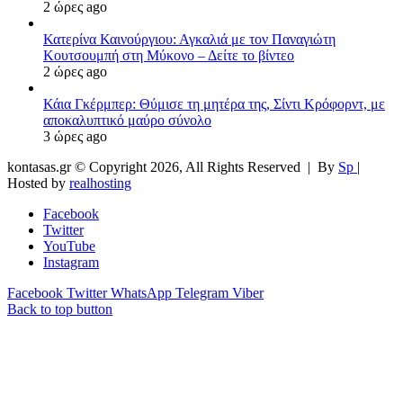
2 ώρες ago
Κατερίνα Καινούργιου: Αγκαλιά με τον Παναγιώτη
Κουτσουμπή στη Μύκονο – Δείτε το βίντεο
2 ώρες ago
Κάια Γκέρμπερ: Θύμισε τη μητέρα της, Σίντι Κρόφορντ, με
αποκαλυπτικό μαύρο σύνολο
3 ώρες ago
kontasas.gr © Copyright 2026, All Rights Reserved |
By
Sp
|
Hosted by
realhosting
Facebook
Twitter
YouTube
Instagram
Facebook
Twitter
WhatsApp
Telegram
Viber
Back to top button