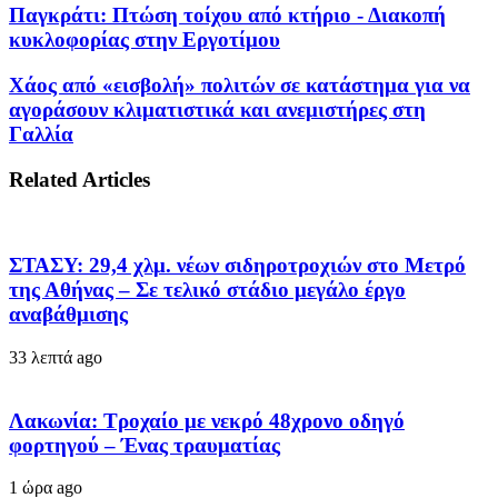
Παγκράτι: Πτώση τοίχου από κτήριο - Διακοπή
κυκλοφορίας στην Εργοτίμου
Χάος από «εισβολή» πολιτών σε κατάστημα για να
αγοράσουν κλιματιστικά και ανεμιστήρες στη
Γαλλία
Related Articles
ΣΤΑΣΥ: 29,4 χλμ. νέων σιδηροτροχιών στο Μετρό
της Αθήνας – Σε τελικό στάδιο μεγάλο έργο
αναβάθμισης
33 λεπτά ago
Λακωνία: Τροχαίο με νεκρό 48χρονο οδηγό
φορτηγού – Ένας τραυματίας
1 ώρα ago