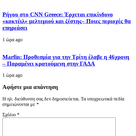
Ρήγου στο CNN Greece: Έρχεται επικίνδυνο
«κοκτέιλ» μελτεμιού και ζέστης– Ποιες περιοχές θα
επηρεάσει
1 ώρα ago
Marfin: Προθεσμία για την Τρίτη έλαβε η 46χρονη
– Παραμένει κρατούμενη στην ΓΑΔΑ
1 ώρα ago
Αφήστε μια απάντηση
Η ηλ. διεύθυνση σας δεν δημοσιεύεται.
Τα υποχρεωτικά πεδία
σημειώνονται με
*
Σχόλιο
*