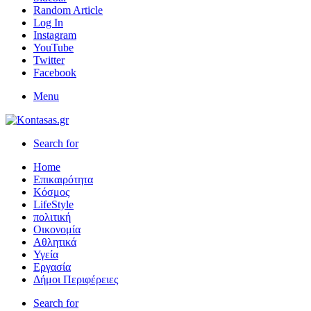
Random Article
Log In
Instagram
YouTube
Twitter
Facebook
Menu
Search for
Home
Επικαιρότητα
Κόσμος
LifeStyle
πολιτική
Οικονομία
Αθλητικά
Υγεία
Εργασία
Δήμοι Περιφέρειες
Search for