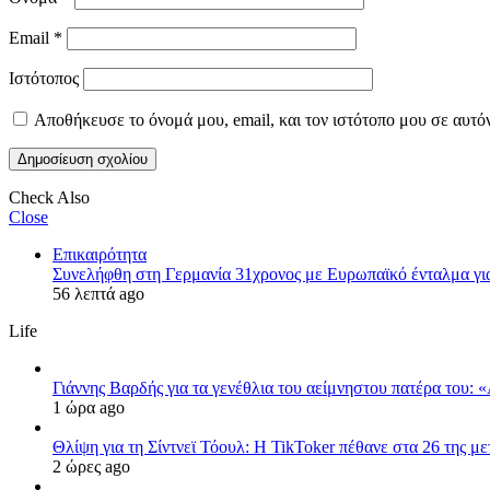
Email
*
Ιστότοπος
Αποθήκευσε το όνομά μου, email, και τον ιστότοπο μου σε αυτό
Check Also
Close
Επικαιρότητα
Συνελήφθη στη Γερμανία 31χρονος με Ευρωπαϊκό ένταλμα για
56 λεπτά ago
Life
Γιάννης Βαρδής για τα γενέθλια του αείμνηστου πατέρα του: 
1 ώρα ago
Θλίψη για τη Σίντνεϊ Τόουλ: Η TikToker πέθανε στα 26 της μ
2 ώρες ago