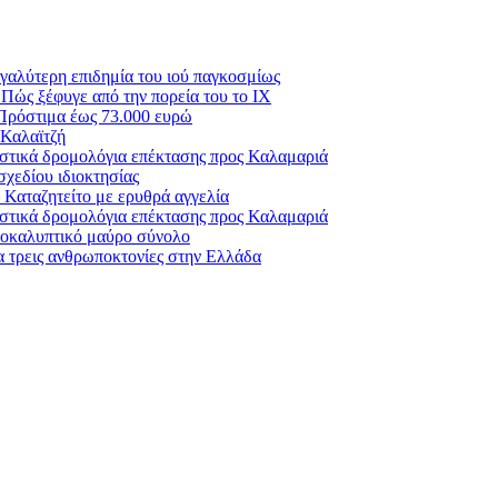
αλύτερη επιδημία του ιού παγκοσμίως
 Πώς ξέφυγε από την πορεία του το ΙΧ
 Πρόστιμα έως 73.000 ευρώ
 Καλαϊτζή
αστικά δρομολόγια επέκτασης προς Καλαμαριά
σχεδίου ιδιοκτησίας
 Καταζητείτο με ερυθρά αγγελία
αστικά δρομολόγια επέκτασης προς Καλαμαριά
αποκαλυπτικό μαύρο σύνολο
 τρεις ανθρωποκτονίες στην Ελλάδα