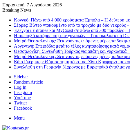
Παρασκευή, 7 Αυγούστου 2026
Breaking News
Κονγκό: Πάνω από 4.000 κρούσματα Έμπολα – Η δεύτερη μεγ
Σέρρες: Βίντεο ντοκουμέντο από το τροχαίο με δύο νεκρούς –
Έλεγχοι με drones και MyCoast σε πάνω από 300 παραλίες –
Η σιωπηλή κατάρρευση των γυναικών – Τι αποκαλύπτει η Dr.
Μετρό Θεσσαλονίκης: Ξεκινούν τις επόμενες μέρες τα δοκιμ
Αργεντινή: Επεισόδια μετά το τέλος κινητοποίησης κατά νομο
Θεσσαλονίκη: Συνελήφθη Τούρκος για απάτη και ναρκωτικά –
Μετρό Θεσσαλονίκης: Ξεκινούν τις επόμενες μέρες τα δοκιμ
Κάια Γκέρμπερ: Θύμισε τη μητέρα της, Σίντι Κρόφορντ, με 
Συνελήφθη στη Γερμανία 31χρονος με Ευρωπαϊκό ένταλμα για
Sidebar
Random Article
Log In
Instagram
YouTube
Twitter
Facebook
Menu