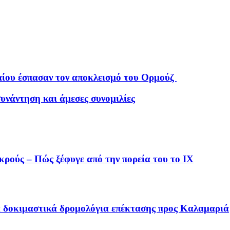
λαίου έσπασαν τον αποκλεισμό του Ορμούζ
υνάντηση και άμεσες συνομιλίες
εκρούς – Πώς ξέφυγε από την πορεία του το ΙΧ
τα δοκιμαστικά δρομολόγια επέκτασης προς Καλαμαριά