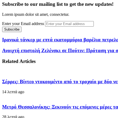
Subscribe to our mailing list to get the new updates!
Lorem ipsum dolor sit amet, consectetur.
Enter your Email address
Ιρανικά τάνκερ με επτά εκατομμύρια βαρέλια πετρε
Ανοιχτή επιστολή Ζελένσκι σε Πούτιν: Πρόταση για σ
Related Articles
Σέρρες: Βίντεο ντοκουμέντο από το τροχαίο με δύο ν
14 λεπτά ago
Μετρό Θεσσαλονίκης: Ξεκινούν τις επόμενες μέρες 
28 λεπτά ago