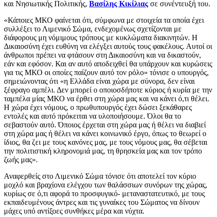
και Νησιωτικής Πολιτικής,
Βασίλης Κικίλιας
σε συνέντευξή του.
«Κάποιες ΜΚΟ φαίνεται ότι, σύμφωνα με στοιχεία τα οποία έχει
συλλέξει το Λιμενικό Σώμα, ενδεχομένως σχετίζονται με
διάφορους μη νόμιμους τρόπους με κυκλώματα διακινητών. Η
Δικαιοσύνη έχει ευθύνη να ελέγξει αυτούς τους φακέλους. Αυτοί οι
άνθρωποι πρέπει να φτάσουν στη Δικαιοσύνη και να δικαστούν,
εάν και εφόσον. Και αν αυτό αποδειχθεί θα υπάρχουν και κυρώσεις
για τις ΜΚΟ οι οποίες παίζουν αυτό τον ρόλο» τόνισε ο υπουργός,
σημειώνοντας ότι «η Ελλάδα είναι χώρα με σύνορα, δεν είναι
ξέφραγο αμπέλι. Δεν μπορεί ο οποιοσδήποτε κύριος ή κυρία με την
ταμπέλα μίας ΜΚΟ να έρθει στη χώρα μας και να κάνει ό,τι θέλει.
Η χώρα έχει νόμους, ο πρωθυπουργός έχει δώσει ξεκάθαρες
εντολές και αυτό πρόκειται να υλοποιήσουμε. Όλοι θα το
σεβαστούν αυτό. Όποιος έρχεται στη χώρα μας ή θέλει να διαβιεί
στη χώρα μας ή θέλει να κάνει κοινωνικό έργο, όπως το θεωρεί ο
ίδιος, θα ζει με τους κανόνες μας, με τους νόμους μας, θα σέβεται
την πολιτιστική κληρονομιά μας, τη θρησκεία μας και τον τρόπο
ζωής μας».
Αναφερθείς στο Λιμενικό Σώμα τόνισε ότι αποτελεί τον κύριο
μοχλό και βραχίονα ελέγχου των θαλάσσιων συνόρων της χώρας,
κυρίως σε ό,τι αφορά το προσφυγικό- μεταναστατευτικό, με τους
εκπαιδευμένους άντρες και τις γυναίκες του Σώματος να δίνουν
μάχες υπό αντίξοες συνθήκες μέρα και νύχτα.