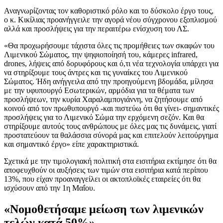
Αναγνωρίζοντας τον καθοριστικό ρόλο και το δύσκολο έργο τους,
ο κ. Κικίλιας προανήγγειλε την αγορά νέου σύγχρονου εξοπλισμού
αλλά και προσλήψεις για την περαιτέρω ενίσχυση του ΛΣ.
«Θα προχωρήσουμε τάχιστα όλες τις προμήθειες των σκαφών του
Λιμενικού Σώματος, την ψηφιοποίησή του, κάμερες infrared,
drones, λήψεις από δορυφόρους και ό,τι νέα τεχνολογία υπάρχει για
να στηρίξουμε τους άντρες και τις γυναίκες του Λιμενικού
Σώματος. Ήδη ανήγγειλα από την προηγούμενη βδομάδα, μίλησα
με την υφυπουργό Εσωτερικών, αρμόδια για τα θέματα των
προσλήψεων, την κυρία Χαραλαμπογιάννη, να ζητήσουμε από
κοινού από τον πρωθυπουργό -και πιστεύω ότι θα γίνει- σημαντικές
προσλήψεις για το Λιμενικό Σώμα την ερχόμενη σεζόν. Και θα
στηρίξουμε αυτούς τους ανθρώπους με όλες μας τις δυνάμεις, γιατί
προστατεύουν τα θαλάσσια σύνορά μας και επιτελούν λειτούργημα
και σημαντικό έργο» είπε χαρακτηριστικά.
Σχετικά με την τιμολογιακή πολιτική στα εισιτήρια εκτίμησε ότι θα
αποφευχθούν οι αυξήσεις των τιμών στα εισιτήρια κατά περίπου
13%, που είχαν προαναγγείλει οι ακτοπλοϊκές εταιρείες ότι θα
ισχύσουν από την 1η Μαΐου.
«Νομοθετήσαμε μείωση των λιμενικών
τελών κατά 50%»