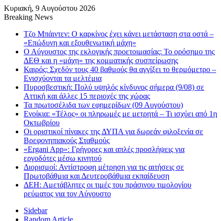
Κυριακή, 9 Αυγούστου 2026
Breaking News
Τζο Μπάιντεν: Ο καρκίνος έχει κάνει μετάσταση στα οστά –
«Επώδυνη και εξουθενωτική μάχη»
Ο Αύγουστος της εκλογικής προετοιμασίας: Το ορόσημο της
ΔΕΘ και η «μάχη» της κομματικής συσπείρωσης
Καιρός: Σχεδόν τους 40 βαθμούς θα αγγίξει το θερμόμετρο –
Ενισχύονται τα μελτέμια
Πυροσβεστική: Πολύ υψηλός κίνδυνος σήμερα (9/08) σε
Αττική και άλλες 15 περιοχές της χώρας
Τα πρωτοσέλιδα των εφημερίδων (09 Αυγούστου)
Ενοίκια: «Τέλος» οι πληρωμές με μετρητά – Τι ισχύει από 1η
Οκτωβρίου
Οι οριστικοί πίνακες της ΔΥΠΑ για δωρεάν φιλοξενία σε
Βρεφονηπιακούς Σταθμούς
«Ergani App»: Γρήγορες και απλές προσλήψεις για
εργοδότες μέσω κινητού
Διορισμοί: Αντίστροφη μέτρηση για τις αιτήσεις σε
Πρωτοβάθμια και Δευτεροβάθμια εκπαίδευση
ΔΕΗ: Αμετάβλητες οι τιμές του πράσινου τιμολογίου
ρεύματος για τον Αύγουστο
Sidebar
Random Article