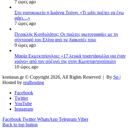
7 ώρες ago
Στο νοσοκομείο η Ιωάννα Τούνη: «Τι μάτι πρέπει να έχω
φάει…»
7 ώρες ago
Περικλής Κονδυλάτος: Οι πρώτες φωτογραφίες με τη
σύντροφό του Ελίνα από τις διακοπές τους
9 ώρες ago
Μαρία Εκμεκτσίογλου: «17 λευκά τριαντάφυλλα για έναν
χρόνο» από τον σύζυγό της στην Κωνσταντινούπολη
10 ώρες ago
kontasas.gr © Copyright 2026, All Rights Reserved |
By
Sp
|
Hosted by
realhosting
Facebook
Twitter
YouTube
Instagram
Facebook
Twitter
WhatsApp
Telegram
Viber
Back to top button