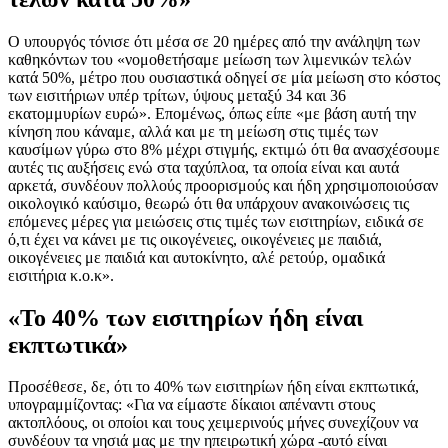
Ο υπουργός τόνισε ότι μέσα σε 20 ημέρες από την ανάληψη των
καθηκόντων του «νομοθετήσαμε μείωση των λιμενικών τελών
κατά 50%, μέτρο που ουσιαστικά οδηγεί σε μία μείωση στο κόστος
των εισιτήριων υπέρ τρίτων, ύψους μεταξύ 34 και 36
εκατομμυρίων ευρώ». Επομένως, όπως είπε «με βάση αυτή την
κίνηση που κάναμε, αλλά και με τη μείωση στις τιμές των
καυσίμων γύρω στο 8% μέχρι στιγμής, εκτιμώ ότι θα ανασχέσουμε
αυτές τις αυξήσεις ενώ στα ταχύπλοα, τα οποία είναι και αυτά
αρκετά, συνδέουν πολλούς προορισμούς και ήδη χρησιμοποιούσαν
οικολογικό καύσιμο, θεωρώ ότι θα υπάρχουν ανακοινώσεις τις
επόμενες μέρες για μειώσεις στις τιμές των εισιτηρίων, ειδικά σε
ό,τι έχει να κάνει με τις οικογένειες, οικογένειες με παιδιά,
οικογένειες με παιδιά και αυτοκίνητο, αλέ ρετούρ, ομαδικά
εισιτήρια κ.ο.κ».
«To 40% των εισιτηρίων ήδη είναι
εκπτωτικά»
Προσέθεσε, δε, ότι το 40% των εισιτηρίων ήδη είναι εκπτωτικά,
υπογραμμίζοντας: «Για να είμαστε δίκαιοι απέναντι στους
ακτοπλόους, οι οποίοι και τους χειμερινούς μήνες συνεχίζουν να
συνδέουν τα νησιά μας με την ηπειρωτική χώρα -αυτό είναι