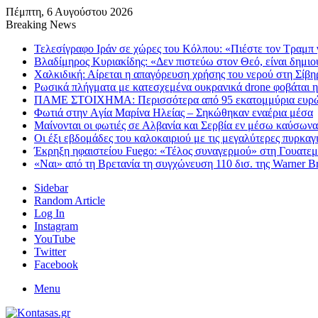
Πέμπτη, 6 Αυγούστου 2026
Breaking News
Τελεσίγραφο Ιράν σε χώρες του Κόλπου: «Πιέστε τον Τραμπ 
Βλαδίμηρος Κυριακίδης: «Δεν πιστεύω στον Θεό, είναι δημι
Χαλκιδική: Αίρεται η απαγόρευση χρήσης του νερού στη Σίβη
Ρωσικά πλήγματα με κατεσχεμένα ουκρανικά drone φοβάται η
ΠΑΜΕ ΣΤΟΙΧΗΜΑ: Περισσότερα από 95 εκατομμύρια ευρώ σ
Φωτιά στην Aγία Μαρίνα Ηλείας – Σηκώθηκαν εναέρια μέσα
Μαίνονται οι φωτιές σε Αλβανία και Σερβία εν μέσω καύσωνα
Οι έξι εβδομάδες του καλοκαιριού με τις μεγαλύτερες πυρκαγ
Έκρηξη ηφαιστείου Fuego: «Τέλος συναγερμού» στη Γουατεμάλ
«Ναι» από τη Βρετανία τη συγχώνευση 110 δισ. της Warner Br
Sidebar
Random Article
Log In
Instagram
YouTube
Twitter
Facebook
Menu