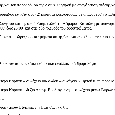
ης και του παραδρόμου της Λεωφ. Συγγρού με απαγόρευση στάσης κα
υριπίδου και στα δύο (2) ρεύματα κυκλοφορίας με απαγόρευση στάσ
 Συγγρού και της οδού Επαμεινώνδα – Λάμπρου Κατσώνη με απαγόρευ
00′ έως 23:00′ και στις δύο πλευρές του οδοστρώματος.
, κατά τις ώρες που τα τμήματα αυτής θα είναι αποκλεισμένα από τ
ουθούν τα παρακάτω ενδεικτικά εναλλακτικά δρομολόγια :
ιστερά Κάρπου – συνέχεια Φιλολάου – συνέχεια Υμηττού κ.λπ. προς 
ιστερά Κάρπου – δεξιά Λεωφ. Βουλιαγμένης – συνέχεια μέσω Βύρωνα
ών:
δρας (μέσω Εξαρχείων ή Πατησίων) κ.λπ.