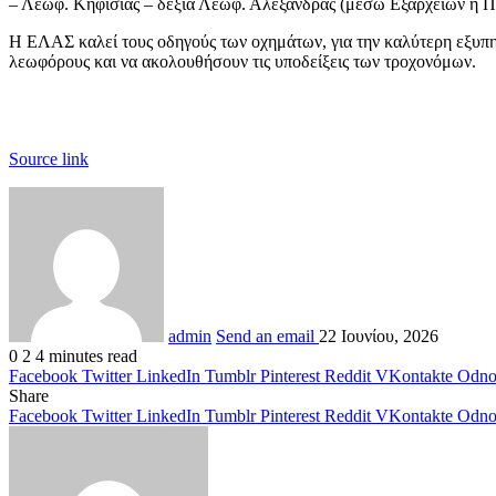
– Λεωφ. Κηφισίας – δεξιά Λεωφ. Αλεξάνδρας (μέσω Εξαρχείων ή Π
H ΕΛΑΣ καλεί τους οδηγούς των οχημάτων, για την καλύτερη εξυπ
λεωφόρους και να ακολουθήσουν τις υποδείξεις των τροχονόμων.
Source link
admin
Send an email
22 Ιουνίου, 2026
0
2
4 minutes read
Facebook
Twitter
LinkedIn
Tumblr
Pinterest
Reddit
VKontakte
Odnok
Share
Facebook
Twitter
LinkedIn
Tumblr
Pinterest
Reddit
VKontakte
Odnok