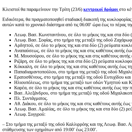
Κλειστοί θα παραμείνουν την Τρίτη (23/6)
κεντρικοί δρόμοι
στο κέ
Ειδικότερα, θα πραγματοποιηθεί σταδιακή διακοπή της κυκλοφορίας
αυτών κατά το χρονικό διάστημα από τις 06:00′ ώρα έως το πέρας 
Λεωφ. Βασ. Κωνσταντίνου, σε όλο το μήκος της και στα δύο 
Λεωφ. Βασ. Σοφίας, στο τμήμα της μεταξύ της οδού Ζαχάρωφ 
Αρδηττού, σε όλο το μήκος της και στα δύο (2) ρεύματα κυκλ
Αναπαύσεως, σε όλο το μήκος της και στις καθέτους αυτής έ
Μ. Μουσούρου, σε όλο το μήκος της και στις καθέτους αυτής
Ριζάρη, σε όλο το μήκος της και στα δύο (2) ρεύματα κυκλοφ
Κόκκαλη, σε όλο το μήκος της και στις καθέτους αυτής έως 
Παπαδιαμαντοπούλου, στο τμήμα της μεταξύ της οδού Μιχαλα
Ερατοσθένους, στο τμήμα της μεταξύ της οδού Ευτυχίδου και
Ηλιουπόλεως, στο τμήμα της μεταξύ των οδών Υμηττού και Κ
Καρέα, σε όλο το μήκος της και στις καθέτους αυτής έως την
Βασ. Αλεξάνδρου, στο τμήμα της μεταξύ της οδού Μιχαλακοπ
Πλ. Συντάγματος.
Αθ. Διάκου, σε όλο το μήκος της και στις καθέτους αυτής έω
Λεωφ. Βασ. Αμαλίας, σε όλο το μήκος της και στα δύο (2) ρ
Λεωφ. Συγγρού:
– Στο τμήμα της μεταξύ της οδού Καλλιρρόης και της Λεωφ. Βασ. Α
στάθμευσης των οχημάτων από 19:00′ έως 23:00′.