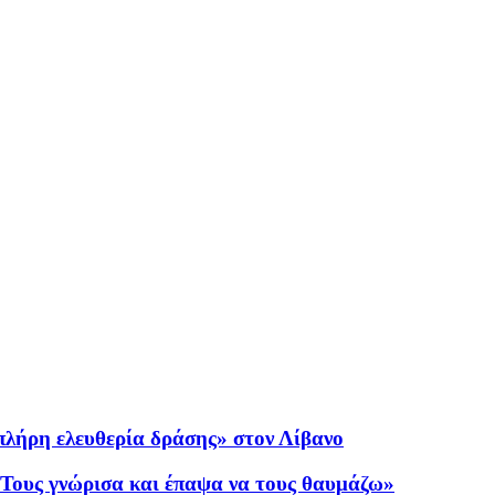
«πλήρη ελευθερία δράσης» στον Λίβανο
«Τους γνώρισα και έπαψα να τους θαυμάζω»