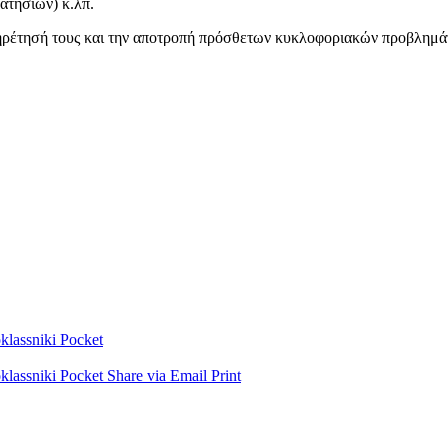
ατησίων) κ.λπ.
ηρέτησή τους και την αποτροπή πρόσθετων κυκλοφοριακών προβλημάτ
lassniki
Pocket
lassniki
Pocket
Share via Email
Print