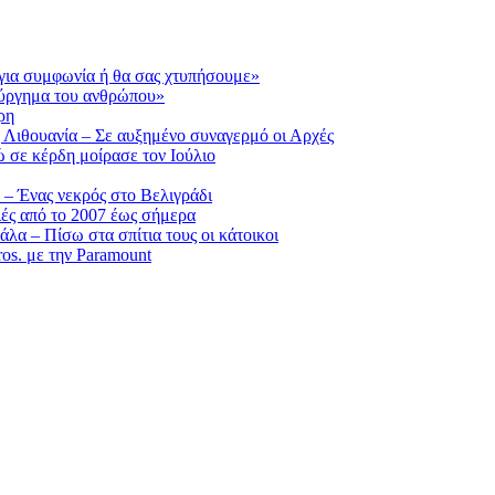
για συμφωνία ή θα σας χτυπήσουμε»
ούργημα του ανθρώπου»
ρη
 Λιθουανία – Σε αυξημένο συναγερμό οι Αρχές
ε κέρδη μοίρασε τον Ιούλιο
 – Ένας νεκρός στο Βελιγράδι
ιές από το 2007 έως σήμερα
α – Πίσω στα σπίτια τους οι κάτοικοι
os. με την Paramount