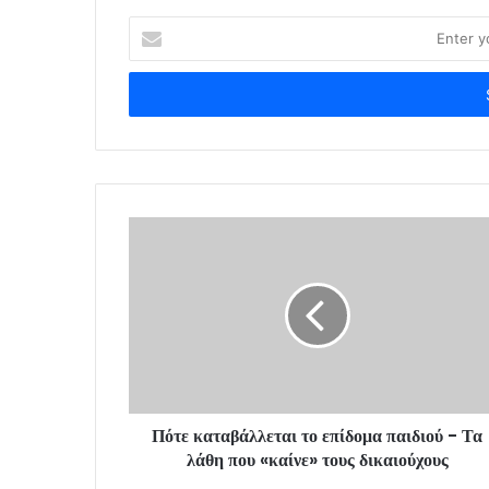
E
n
t
e
r
y
o
u
r
E
m
a
i
l
a
d
d
r
Πότε καταβάλλεται το επίδομα παιδιού - Τα
e
λάθη που «καίνε» τους δικαιούχους
s
s