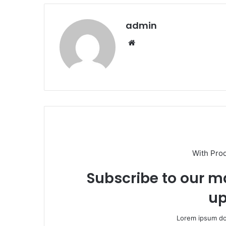
admin
W
e
b
s
i
t
e
With Pro
Subscribe to our ma
up
Lorem ipsum dol