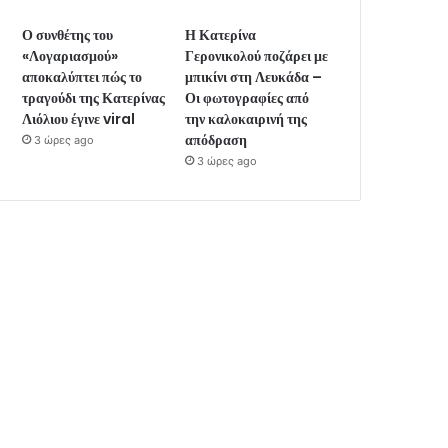
Ο συνθέτης του
Η Κατερίνα
«Λογαριασμού»
Γερονικολού ποζάρει με
αποκαλύπτει πώς το
μπικίνι στη Λευκάδα –
τραγούδι της Κατερίνας
Οι φωτογραφίες από
Λιόλιου έγινε viral
την καλοκαιρινή της
απόδραση
3 ώρες ago
3 ώρες ago