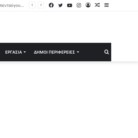
Facebook
Twitter
YouTube
Instagram
Log
Random
Sidebar
Πυκνώνει το μυστήριο με τον Χαμενεΐ: Ο Πεζεσκιάν τον συνάντησε χωρίς να τον δει, μόνο τον άκουγε
In
Article
Search
ΕΡΓΑΣΊΑ
ΔΉΜΟΙ ΠΕΡΙΦΈΡΕΙΕΣ
for