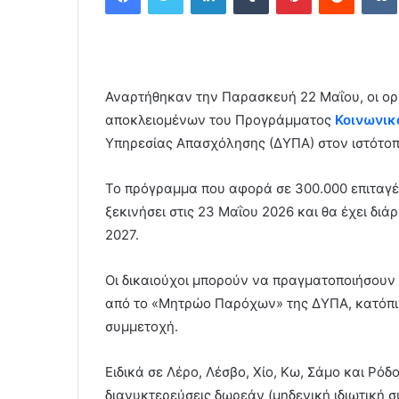
d
a
n
e
Αναρτήθηκαν την Παρασκευή 22 Μαΐου, οι ορ
m
a
αποκλειομένων του Προγράμματος
Κοινωνικ
i
Υπηρεσίας Απασχόλησης (ΔΥΠΑ) στον ιστότοπ
l
Το πρόγραμμα που αφορά σε 300.000 επιταγές
ξεκινήσει στις 23 Μαΐου 2026 και θα έχει διά
2027.
Οι δικαιούχοι μπορούν να πραγματοποιήσουν 
από το «Μητρώο Παρόχων» της ΔΥΠΑ, κατόπιν
συμμετοχή.
Ειδικά σε Λέρο, Λέσβο, Χίο, Κω, Σάμο και Ρ
διανυκτερεύσεις δωρεάν (μηδενική ιδιωτική σ