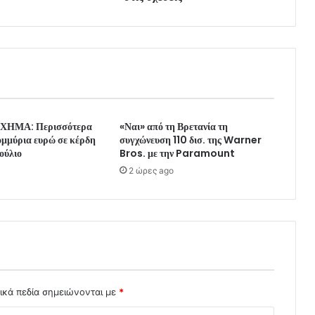
ΧΗΜΑ: Περισσότερα
«Ναι» από τη Βρετανία τη
ομμύρια ευρώ σε κέρδη
συγχώνευση 110 δισ. της Warner
Ιούλιο
Bros. με την Paramount
2 ώρες ago
ικά πεδία σημειώνονται με
*