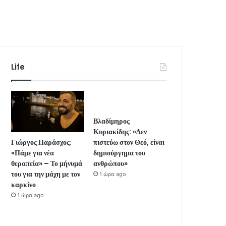
Life
Βλαδίμηρος
Κυριακίδης: «Δεν
Γιώργος Παράσχος:
πιστεύω στον Θεό, είναι
«Πάμε για νέα
δημιούργημα του
θεραπεία» – Το μήνυμά
ανθρώπου»
του για την μάχη με τον
1 ώρα ago
καρκίνο
1 ώρα ago