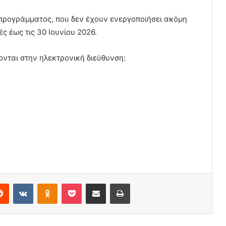
ύ προγράμματος, που δεν έχουν ενεργοποιήσει ακόμη
ς έως τις 30 Ιουνίου 2026.
ονται στην ηλεκτρονική διεύθυνση:
Reddit
VKontakte
Odnoklassniki
Pocket
Share via Email
Print