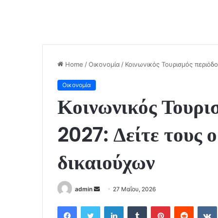
Home
/
Οικονομία
/
Κοινωνικός Τουρισμός περιόδο
Οικονομία
Κοινωνικός Τουρι
2027: Δείτε τους 
δικαιούχων
admin
S
27 Μαΐου, 2026
e
Facebook
Twitter
LinkedIn
Tumblr
Pinterest
Reddit
VK
n