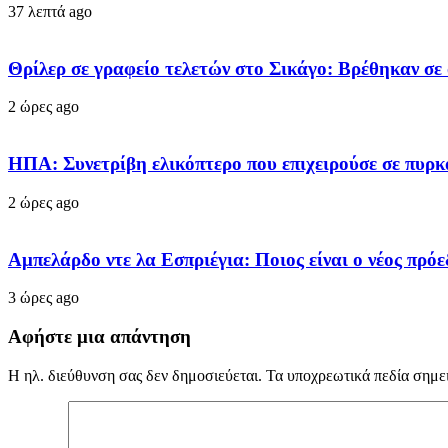
37 λεπτά ago
Θρίλερ σε γραφείο τελετών στο Σικάγο: Βρέθηκαν σε
2 ώρες ago
ΗΠΑ: Συνετρίβη ελικόπτερο που επιχειρούσε σε πυρκ
2 ώρες ago
Αμπελάρδο ντε λα Εσπριέγια: Ποιος είναι ο νέος πρ
3 ώρες ago
Αφήστε μια απάντηση
Η ηλ. διεύθυνση σας δεν δημοσιεύεται.
Τα υποχρεωτικά πεδία σημε