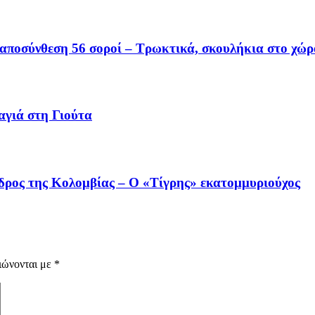
 αποσύνθεση 56 σοροί – Τρωκτικά, σκουλήκια στο χώρ
αγιά στη Γιούτα
όεδρος της Κολομβίας – Ο «Τίγρης» εκατομμυριούχος
ιώνονται με
*