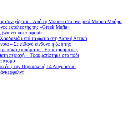
ς συνεχίζεται – Από τη Moorea στα ονειρικά Μπόρα Μπόρα
ονος εκτελεστής της «Greek Mafia»
ς βγαίνει «στο σφυρί»
 Χαρδαλιά μετά τη φωτιά στη Δυτική Αττική
νοια – Σε πιθανό κίνδυνο η ζωή της
α ρωσικά χτυπήματα – Επτά τραυματίες
βατη περιοχή – Τραυματίστηκε στο πόδι
α άτομο
ρα έως την Παρασκευή 14 Αυγούστου
Λάγκερφελντ