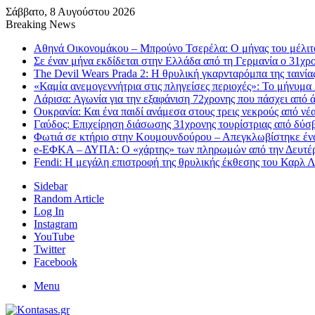
Σάββατο, 8 Αυγούστου 2026
Breaking News
Αθηνά Οικονομάκου – Μπρούνο Τσερέλα: Ο μήνας του μέλιτο
Σε έναν μήνα εκδίδεται στην Ελλάδα από τη Γερμανία ο 31χρ
The Devil Wears Prada 2: Η θρυλική γκαρνταρόμπα της ταινία
«Καμία ανεμογεννήτρια στις πληγείσες περιοχές»: Το μήνυμα
Λάρισα: Αγωνία για την εξαφάνιση 72χρονης που πάσχει από ά
Ουκρανία: Και ένα παιδί ανάμεσα στους τρεις νεκρούς από νέ
Γαύδος: Επιχείρηση διάσωσης 31χρονης τουρίστριας από δύσ
Φωτιά σε κτήριο στην Κουμουνδούρου – Απεγκλωβίστηκε έν
e-ΕΦΚΑ – ΔΥΠΑ: Ο «χάρτης» των πληρωμών από την Δευτέ
Fendi: Η μεγάλη επιστροφή της θρυλικής έκθεσης του Καρλ 
Sidebar
Random Article
Log In
Instagram
YouTube
Twitter
Facebook
Menu