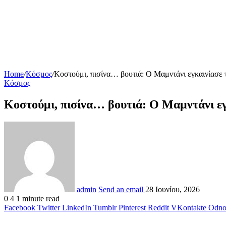
Home
/
Κόσμος
/
Κοστούμι, πισίνα… βουτιά: Ο Μαμντάνι εγκαινίασε 
Κόσμος
Κοστούμι, πισίνα… βουτιά: Ο Μαμντάνι εγ
admin
Send an email
28 Ιουνίου, 2026
0
4
1 minute read
Facebook
Twitter
LinkedIn
Tumblr
Pinterest
Reddit
VKontakte
Odnok