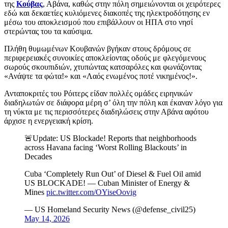
της
Κούβας
, Αβάνα, καθώς στην πόλη σημειώνονται οι χειρότερες
εδώ και δεκαετίες κυλιόμενες διακοπές της ηλεκτροδότησης εν
μέσω του αποκλεισμού που επιβάλλουν οι ΗΠΑ στο νησί
στερώντας του τα καύσιμα.
Πλήθη θυμωμένων Κουβανών βγήκαν στους δρόμους σε
περιφερειακές συνοικίες αποκλείοντας οδούς με φλεγόμενους
σωρούς σκουπιδιών, χτυπώντας κατσαρόλες και φωνάζοντας
«Ανάψτε τα φώτα!» και «Λαός ενωμένος ποτέ νικημένος!».
Ανταποκριτές του Ρόιτερς είδαν πολλές ομάδες ειρηνικών
διαδηλωτών σε διάφορα μέρη σ’ όλη την πόλη και έκαναν λόγο για
τη νύκτα με τις περισσότερες διαδηλώσεις στην Αβάνα αφότου
άρχισε η ενεργειακή κρίση.
🚨Update: US Blockade! Reports that neighborhoods
across Havana facing ‘Worst Rolling Blackouts’ in
Decades
Cuba ‘Completely Run Out’ of Diesel & Fuel Oil amid
US BLOCKADE! — Cuban Minister of Energy &
Mines
pic.twitter.com/OYiseOovig
— US Homeland Security News (@defense_civil25)
May 14, 2026