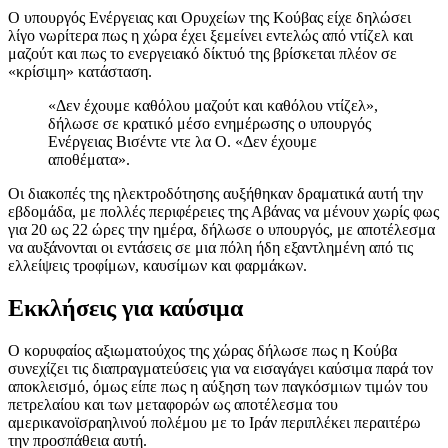
Ο υπουργός Ενέργειας και Ορυχείων της Κούβας είχε δηλώσει
λίγο νωρίτερα πως η χώρα έχει ξεμείνει εντελώς από ντίζελ και
μαζούτ και πως το ενεργειακό δίκτυό της βρίσκεται πλέον σε
«κρίσιμη» κατάσταση.
«Δεν έχουμε καθόλου μαζούτ και καθόλου ντίζελ»,
δήλωσε σε κρατικό μέσο ενημέρωσης ο υπουργός
Ενέργειας Βισέντε ντε λα Ο. «Δεν έχουμε
αποθέματα».
Οι διακοπές της ηλεκτροδότησης αυξήθηκαν δραματικά αυτή την
εβδομάδα, με πολλές περιφέρειες της Αβάνας να μένουν χωρίς φως
για 20 ως 22 ώρες την ημέρα, δήλωσε ο υπουργός, με αποτέλεσμα
να αυξάνονται οι εντάσεις σε μια πόλη ήδη εξαντλημένη από τις
ελλείψεις τροφίμων, καυσίμων και φαρμάκων.
Εκκλήσεις για καύσιμα
Ο κορυφαίος αξιωματούχος της χώρας δήλωσε πως η Κούβα
συνεχίζει τις διαπραγματεύσεις για να εισαγάγει καύσιμα παρά τον
αποκλεισμό, όμως είπε πως η αύξηση των παγκόσμιων τιμών του
πετρελαίου και των μεταφορών ως αποτέλεσμα του
αμερικανοϊσραηλινού πολέμου με το Ιράν περιπλέκει περαιτέρω
την προσπάθεια αυτή.