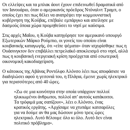
Οι ελλείψες και τα μπλακ άουτ έχουν επιδεινωθεί δραματικά από
τον Ιανουάριο, όταν ο αμερικανός πρόεδρος Ντόναλντ Τραμπ, ο
οποίος έχει πει πως θέλει να ανατρέψει την κομμουνιστική
κυβέρνηση της Κούβας, επέβαλε εμπάργκο και απείλησε με
δασμούς όποια χώρα προμηθεύσει το νησί με καύσιμα.
Στις αρχές Μαΐου, η Κούβα κατηγόρησε τον αμερικανό υπουργό
Εξωτερικών Μάρκο Ρούμπιο, οι γονείς του οποίου είναι
κουβανικής καταγωγής, ότι «είπε ψέματα» όταν ισχυρίσθηκε πως η
Ουάσινγκτον δεν επιβάλλει πετρελαϊκό αποκλεισμό στο νησί, αλλά
πως η κουβανική ενεργειακή κρίση προέρχεται από εσωτερική
οικονομική κακοδιαχείριση.
Ο κάτοικος της Αβάνας Ροντόλφο Αλόνσο λέει πως αποφάσισε να
διαδηλώσει αφού η γειτονιά του, η Πλάγια, έμεινε χωρίς ηλεκτρικό
για περισσότερες από 40 ώρες.
«Ζω σε μια κοινότητα στην οποία υπάρχουν πολλοί
ηλικιωμένοι άνθρωποι, πολλοί απ’ αυτούς κατάκοιτοι.
Τα τρόφιμά μας σαπίζουν», λέει ο Αλόνσο, ένας
κρατικός εργάτης. «Αρχίσαμε να χτυπάμε κατσαρόλες
για να δούμε αν θα μας δώσουν μόνο τρεις ώρες
ηλεκτρικό. Αυτό θέλουμε όλο κι όλο. Αυτό δεν είναι
πολιτικό πρόβλημα».