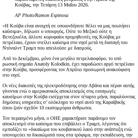
Κούβας, την Τετάρτη 13 Μαΐου 2026.
AP Photo/Ramon Espinosa
«Η Κούβα είναι ανοιχτή σε οποιονδήποτε θέλει να μας πουλήσει
καύσιμα», δήλωσε ο υπουργός. Ούτε το Μεξικό ούτε η
Βενεζουέλα, άλλοτε κορυφαίοι προμηθευτές της Κούβας με
πετρέλαιο, έχουν στείλει καύσιμα στο νησί μετά τη διαταγή του
Ντόναλντ Τραμπ που απειλούσε με δασμούς.
Από το Δεκέμβριο, μόνο ένα μεγάλο πετρελαιοφόρο, το υπό
ρωσική σημαία Anatoly Kolodkin, έχει παραδώσει αργό πετρέλαιο
στην Κούβα, προσφέροντας τον Απρίλιο προσωρινή ανακούφιση
στο νησί.
Οι νέες διακοπές της ηλεκτροδότησης στην Αβάνα και πέραν αυτής
γίνονται ενώ ο αμερικανικός αποκλεισμός στις εισαγωγές
καυσίμων στην Κούβα εισέρχεται στον τέταρτο μήνα, παραλύοντας
δημόσιες υπηρεσίες σ’ ολόκληρο το νησί αυτό της Καραϊβικής
όπου ζούν σχεδόν 10 εκατομμύρια άνθρωποι.
Τον περασμένο μήνα, ο ΟΗΕ χαρακτήρισε παράνομο τον
αποκλεισμό στα καύσιμα που επιβάλλει ο Τραμπ, λέγοντας ότι
εμποδίζει το «δικαίωμα του κουβανικού λαού στην ανάπτυξη ενώ
υπονομεύει τα δικαιώματά τους στα τρόφιμα, την εκπαίδευση, την