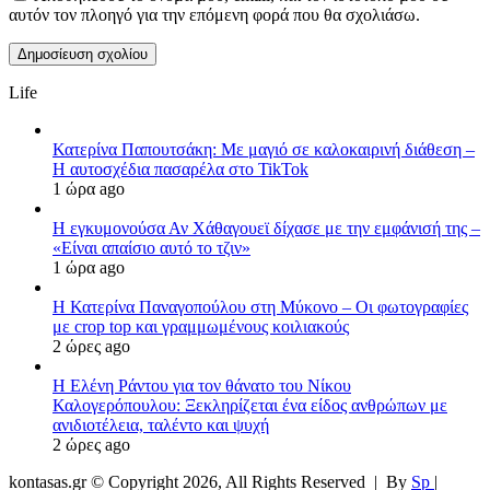
αυτόν τον πλοηγό για την επόμενη φορά που θα σχολιάσω.
Life
Κατερίνα Παπουτσάκη: Με μαγιό σε καλοκαιρινή διάθεση –
Η αυτοσχέδια πασαρέλα στο TikTok
1 ώρα ago
Η εγκυμονούσα Αν Χάθαγουεϊ δίχασε με την εμφάνισή της –
«Είναι απαίσιο αυτό το τζιν»
1 ώρα ago
Η Κατερίνα Παναγοπούλου στη Μύκονο – Οι φωτογραφίες
με crop top και γραμμωμένους κοιλιακούς
2 ώρες ago
Η Ελένη Ράντου για τον θάνατο του Νίκου
Καλογερόπουλου: Ξεκληρίζεται ένα είδος ανθρώπων με
ανιδιοτέλεια, ταλέντο και ψυχή
2 ώρες ago
kontasas.gr © Copyright 2026, All Rights Reserved |
By
Sp
|