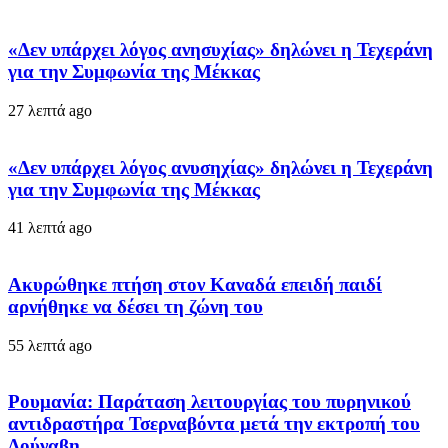
«Δεν υπάρχει λόγος ανησυχίας» δηλώνει η Τεχεράνη
για την Συμφωνία της Μέκκας
27 λεπτά ago
«Δεν υπάρχει λόγος ανυσηχίας» δηλώνει η Τεχεράνη
για την Συμφωνία της Μέκκας
41 λεπτά ago
Ακυρώθηκε πτήση στον Καναδά επειδή παιδί
αρνήθηκε να δέσει τη ζώνη του
55 λεπτά ago
Ρουμανία: Παράταση λειτουργίας του πυρηνικού
αντιδραστήρα Τσερναβόντα μετά την εκτροπή του
Δούναβη