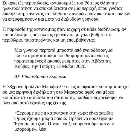
Σε αρκετές περιπτώσεις, ανταποκριτές του Ρόιτερς είδαν την
ηλεκτροδότηση να αποκαθίσταται σε μια περιοχή όπου γινόταν
διαδήλωση, κάνοντας τα πλήθη των ανδρών, γυναικών και παιδιών
να επευφημήσουν και μετά να διαλυθούν γρήγορα.
Η παρουσία της αστυνομίας ήταν ισχυρή σε κάθε διαδήλωση, αν
και οι δυνάμεις ασφαλείας έμειναν σε μεγάλο βαθμό στο
περιθώριο, παρατηρώντας και μη επεμβαίνοντας.
Μια γυναίκα περπατά μπροστά από ένα οδόφραγμα
που έστησαν κάτοικοι που διαμαρτύρονται για τις
παρατεταμένες διακοπές ρεύματος στην Αβάνα της
Κούβας, την Τετάρτη 13 Μαΐου 2026.
AP Photo/Ramon Espinosa
Η 38χρονη Ιραΐλντα Μπράβο λέει πως αποφάσισε να συμμετάσχει
σε μια ειρηνική διαδήλωση στο Μαριανάο αφού για μέρες
κοιμόταν στο κατώφλι του σπιτιού της, καθώς υποχρεώθηκε να
βγει από αυτό εξαιτίας της ζέστης.
«Ξέρουμε πως η κατάσταση στη χώρα είναι χαώδης.
Όμως έχουμε μικρά παιδιά. Πρέπει να δουλέψουμε.
Έχουμε μια ζωή. Πρέπει να ξεκουραστούμε και δεν
μπορούμε», λέει.