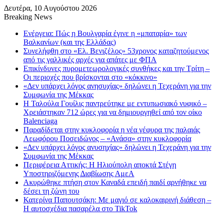
Δευτέρα, 10 Αυγούστου 2026
Breaking News
Ενέργεια: Πώς η Βουλγαρία έγινε η «μπαταρία» των
Βαλκανίων (και της Ελλάδας)
Συνελήφθη στο «Ελ. Βενιζέλος» 53χρονος καταζητούμενος
από τις γαλλικές αρχές για απάτες με ΦΠΑ
Επικίνδυνες πυρομετεωρολογικές συνθήκες και την Τρίτη –
Οι περιοχές που βρίσκονται στο «κόκκινο»
«Δεν υπάρχει λόγος ανησυχίας» δηλώνει η Τεχεράνη για την
Συμφωνία της Μέκκας
Η Ταλούλα Γουίλις παντρεύτηκε με εντυπωσιακό νυφικό –
Χρειάστηκαν 712 ώρες για να δημιουργηθεί από τον οίκο
Balenciaga
Παραδίδεται στην κυκλοφορία η νέα γέφυρα της παλαιάς
Λεωφόρου Ποσειδώνος – «Ανάσα» στην κυκλοφορία
«Δεν υπάρχει λόγος ανυσηχίας» δηλώνει η Τεχεράνη για την
Συμφωνία της Μέκκας
Περιφέρεια Αττικής: Η Ηλιούπολη αποκτά Στέγη
Υποστηριζόμενης Διαβίωσης ΑμεΑ
Ακυρώθηκε πτήση στον Καναδά επειδή παιδί αρνήθηκε να
δέσει τη ζώνη του
Κατερίνα Παπουτσάκη: Με μαγιό σε καλοκαιρινή διάθεση –
Η αυτοσχέδια πασαρέλα στο TikTok