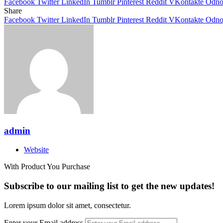
Facebook
Twitter
LinkedIn
Tumblr
Pinterest
Reddit
VKontakte
Odnok
Share
Facebook
Twitter
LinkedIn
Tumblr
Pinterest
Reddit
VKontakte
Odnok
admin
Website
With Product You Purchase
Subscribe to our mailing list to get the new updates!
Lorem ipsum dolor sit amet, consectetur.
Enter your Email address