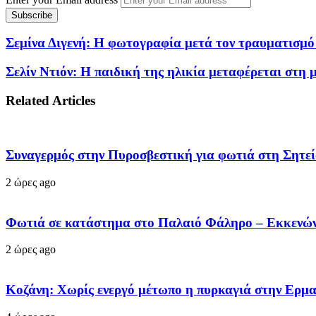
Σεμίνα Διγενή: Η φωτογραφία μετά τον τραυματισμό 
Σελίν Ντιόν: Η παιδική της ηλικία μεταφέρεται στη
Related Articles
Συναγερμός στην Πυροσβεστική για φωτιά στη Σητεία
2 ώρες ago
Φωτιά σε κατάστημα στο Παλαιό Φάληρο – Εκκενών
2 ώρες ago
Κοζάνη: Χωρίς ενεργό μέτωπο η πυρκαγιά στην Ερμ