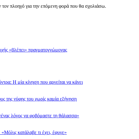
ν τον πλοηγό για την επόμενη φορά που θα σχολιάσω.
σοχής «βλέπει» πραγματογνώμονας
τρα: Η μία κίνηση που αρνείται να κάνει
υς της νύφης του χωρίς καμία εξήγηση
νένας λόγος να φοβόμαστε τη θάλασσα»
 «Μόλις κατάλαβε τι έχει, έφυγε»