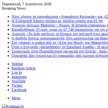
Παρασκευή, 7 Αυγούστου 2026
Breaking News
Πότε λήγουν τα προγράμματα «Ανακαίνιση Κατοικίας» και «Σπ
Η Ελίζαμπεθ Χάρλεϊ ποζάρει με γαλάζιο μπικίνι στα 61 της
Ανοικτός πόλεμος Μαδρίτης – Ρώμης: Η Ισπανία επαναφέρει τ
Καταβλήθηκαν 33 εκατ. ευρώ σε 67.746 δικαιούχους για την
Αραγτσί: «Το Ιράν απέδειξε τη δύναμή του απέναντι στον ακ
Ο διεθνής Άγγλος ποδοσφαιριστής Τόνι κατηγορείται για βίαι
Στο «σφυρί» η μπάλα από το «Χέρι του Θεού» του Μαραντόνα
Όταν ο Ερντογάν «ξαναγάπησε» τη Σαουδική Αραβία – Η αμυν
Συναγερμός στην Πυροσβεστική για φωτιά στη Σητεία – Καίει
Ουκρανία: Δύο νεκροί και έξι τραυματίες από ρωσικά πλήγμ
Sidebar
Random Article
Log In
Instagram
YouTube
Twitter
Facebook
Menu