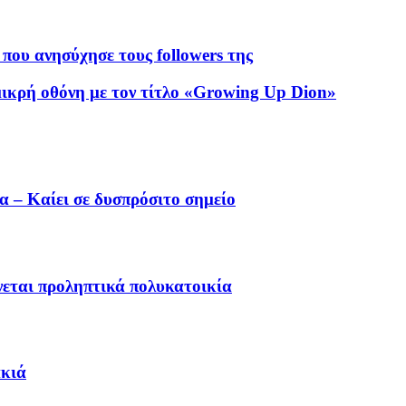
που ανησύχησε τους followers της
 μικρή οθόνη με τον τίτλο «Growing Up Dion»
 – Καίει σε δυσπρόσιτο σημείο
εται προληπτικά πολυκατοικία
ακιά