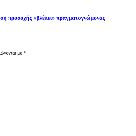
αση προσοχής «βλέπει» πραγματογνώμονας
ιώνονται με
*