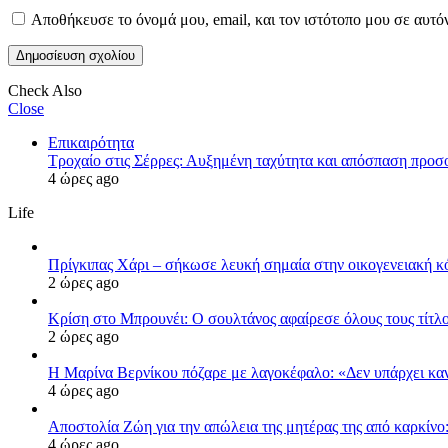
Αποθήκευσε το όνομά μου, email, και τον ιστότοπο μου σε αυτό
Check Also
Close
Επικαιρότητα
Τροχαίο στις Σέρρες: Αυξημένη ταχύτητα και απόσπαση προ
4 ώρες ago
Life
Πρίγκιπας Χάρι – σήκωσε λευκή σημαία στην οικογενειακή κόν
2 ώρες ago
Κρίση στο Μπρουνέι: Ο σουλτάνος αφαίρεσε όλους τους τίτλο
2 ώρες ago
Η Μαρίνα Βερνίκου πόζαρε με λαγοκέφαλο: «Δεν υπάρχει κα
4 ώρες ago
Αποστολία Ζώη για την απώλεια της μητέρας της από καρκίνο:
4 ώρες ago