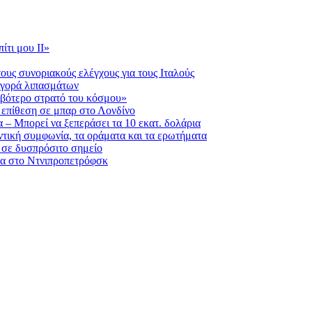
ίτι μου ΙΙ»
ους συνοριακούς ελέγχους για τους Ιταλούς
 αγορά λιπασμάτων
ριβότερο στρατό του κόσμου»
η επίθεση σε μπαρ στο Λονδίνο
 – Μπορεί να ξεπεράσει τα 10 εκατ. δολάρια
τική συμφωνία, τα οράματα και τα ερωτήματα
 σε δυσπρόσιτο σημείο
ατα στο Ντνιπροπετρόφσκ