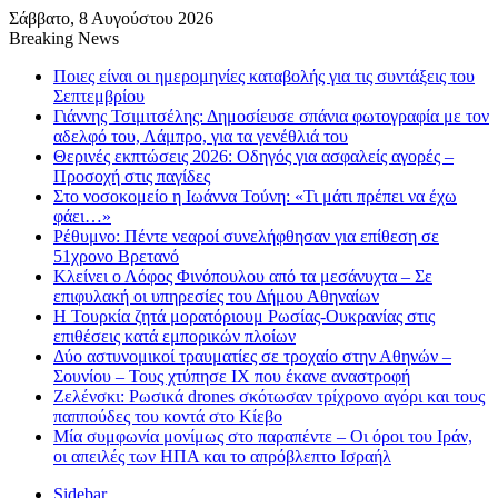
Σάββατο, 8 Αυγούστου 2026
Breaking News
Ποιες είναι οι ημερομηνίες καταβολής για τις συντάξεις του
Σεπτεμβρίου
Γιάννης Τσιμιτσέλης: Δημοσίευσε σπάνια φωτογραφία με τον
αδελφό του, Λάμπρο, για τα γενέθλιά του
Θερινές εκπτώσεις 2026: Οδηγός για ασφαλείς αγορές –
Προσοχή στις παγίδες
Στο νοσοκομείο η Ιωάννα Τούνη: «Τι μάτι πρέπει να έχω
φάει…»
Ρέθυμνο: Πέντε νεαροί συνελήφθησαν για επίθεση σε
51χρονο Βρετανό
Κλείνει ο Λόφος Φινόπουλου από τα μεσάνυχτα – Σε
επιφυλακή οι υπηρεσίες του Δήμου Αθηναίων
Η Τουρκία ζητά μορατόριουμ Ρωσίας-Ουκρανίας στις
επιθέσεις κατά εμπορικών πλοίων
Δύο αστυνομικοί τραυματίες σε τροχαίο στην Αθηνών –
Σουνίου – Τους χτύπησε ΙΧ που έκανε αναστροφή
Ζελένσκι: Ρωσικά drones σκότωσαν τρίχρονο αγόρι και τους
παππούδες του κοντά στο Κίεβο
Μία συμφωνία μονίμως στο παραπέντε – Οι όροι του Ιράν,
οι απειλές των ΗΠΑ και το απρόβλεπτο Ισραήλ
Sidebar