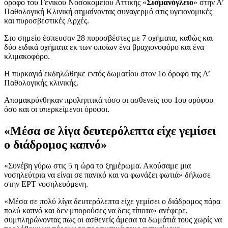
όροφο του Γενικού Νοσοκομείου Αττικής «
Σισμανόγλειο
» στην Α’
Παθολογική Κλινική σημαίνοντας συναγερμό στις υγειονομικές
και πυροσβεστικές Αρχές.
Στο σημείο έσπευσαν 28 πυροσβέστες με 7 οχήματα, καθώς και
δύο ειδικά οχήματα εκ των οποίων ένα βραχιονοφόρο και ένα
κλιμακοφόρο.
Η πυρκαγιά εκδηλώθηκε εντός δωματίου στον 1ο όροφο της Α’
Παθολογικής κλινικής.
Απομακρύνθηκαν προληπτικά τόσο οι ασθενείς του 1ου ορόφου
όσο και οι υπερκείμενοι όροφοι.
«Μέσα σε λίγα δευτερόλεπτα είχε γεμίσει
ο διάδρομος καπνό»
«Συνέβη γύρω στις 5 η ώρα το ξημέρωμα. Ακούσαμε μια
νοσηλεύτρια να είναι σε πανικό και να φωνάζει φωτιά» δήλωσε
στην ΕΡΤ νοσηλευόμενη.
«Μέσα σε πολύ λίγα δευτερόλεπτα είχε γεμίσει ο διάδρομος πάρα
πολύ καπνό και δεν μπορούσες να δεις τίποτα» ανέφερε,
συμπληρώνοντας πως οι ασθενείς άμεσα τα δωμάτιά τους χωρίς να