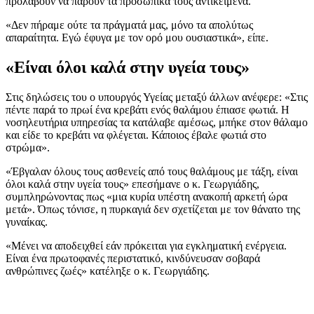
προλάβουν να πάρουν τα προσωπικά τους αντικείμενα.
«Δεν πήραμε ούτε τα πράγματά μας, μόνο τα απολύτως
απαραίτητα. Εγώ έφυγα με τον ορό μου ουσιαστικά», είπε.
«Είναι όλοι καλά στην υγεία τους»
Στις δηλώσεις του ο υπουργός Υγείας μεταξύ άλλων ανέφερε: «Στις
πέντε παρά το πρωί ένα κρεβάτι ενός θαλάμου έπιασε φωτιά. Η
νοσηλευτήρια υπηρεσίας τα κατάλαβε αμέσως, μπήκε στον θάλαμο
και είδε το κρεβάτι να φλέγεται. Κάποιος έβαλε φωτιά στο
στρώμα».
«Έβγαλαν όλους τους ασθενείς από τους θαλάμους με τάξη, είναι
όλοι καλά στην υγεία τους» επεσήμανε ο κ. Γεωργιάδης,
συμπληρώνοντας πως «μια κυρία υπέστη ανακοπή αρκετή ώρα
μετά». Όπως τόνισε, η πυρκαγιά δεν σχετίζεται με τον θάνατο της
γυναίκας.
«Μένει να αποδειχθεί εάν πρόκειται για εγκληματική ενέργεια.
Είναι ένα πρωτοφανές περιστατικό, κινδύνευσαν σοβαρά
ανθρώπινες ζωές» κατέληξε ο κ. Γεωργιάδης.