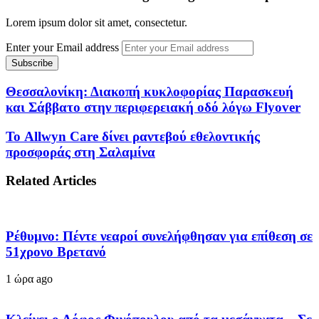
Lorem ipsum dolor sit amet, consectetur.
Enter your Email address
Θεσσαλονίκη: Διακοπή κυκλοφορίας Παρασκευή
και Σάββατο στην περιφερειακή οδό λόγω Flyover
Το Allwyn Care δίνει ραντεβού εθελοντικής
προσφοράς στη Σαλαμίνα
Related Articles
Ρέθυμνο: Πέντε νεαροί συνελήφθησαν για επίθεση σε
51χρονο Βρετανό
1 ώρα ago