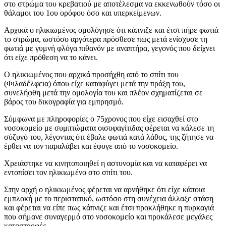
στο στρώμα του κρεβατιού με αποτέλεσμα να εκκενωθούν τόσο οι
θάλαμοι του 1ου ορόφου όσο και υπερκείμενων.
Αρχικά ο ηλικιωμένος ομολόγησε ότι κάπνιζε και έτσι πήρε φωτιά
το στρώμα, ωστόσο αργότερα πρόσθεσε πως μετά ενίσχυσε τη
φωτιά με γυμνή φλόγα πιθανόν με αναπτήρα, γεγονός που δείχνει
ότι είχε πρόθεση να το κάνει.
Ο ηλικιωμένος που αρχικά προσήχθη από το σπίτι του
(Φιλαδέλφεια) όπου είχε καταφύγει μετά την πράξη του,
συνελήφθη μετά την ομολογία του και πλέον σχηματίζεται σε
βάρος του δικογραφία για εμπρησμό.
Σύμφωνα με πληροφορίες ο 75χρονος που είχε εισαχθεί στο
νοσοκομείο με συμπτώματα οισοφαγίτιδας φέρεται να κάλεσε τη
σύζυγό του, λέγοντας ότι έβαλε φωτιά κατά λάθος, της ζήτησε να
έρθει να τον παραλάβει και έφυγε από το νοσοκομείο.
Χρειάστηκε να κινητοποιηθεί η αστυνομία και να καταφέρει να
εντοπίσει τον ηλικιωμένο στο σπίτι του.
Στην αρχή ο ηλικιωμένος φέρεται να αρνήθηκε ότι είχε κάποια
εμπλοκή με το περιστατικό, ωστόσο στη συνέχεια άλλαξε στάση
και φέρεται να είπε πως κάπνιζε και έτσι προκλήθηκε η πυρκαγιά
που σήμανε συναγερμό στο νοσοκομείο και προκάλεσε μεγάλες
καταστροφές.