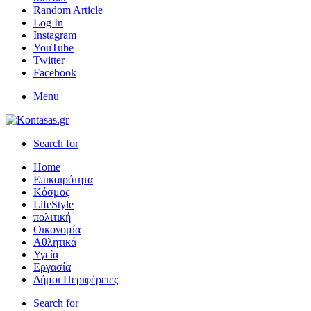
Random Article
Log In
Instagram
YouTube
Twitter
Facebook
Menu
Search for
Home
Επικαιρότητα
Κόσμος
LifeStyle
πολιτική
Οικονομία
Αθλητικά
Υγεία
Εργασία
Δήμοι Περιφέρειες
Search for