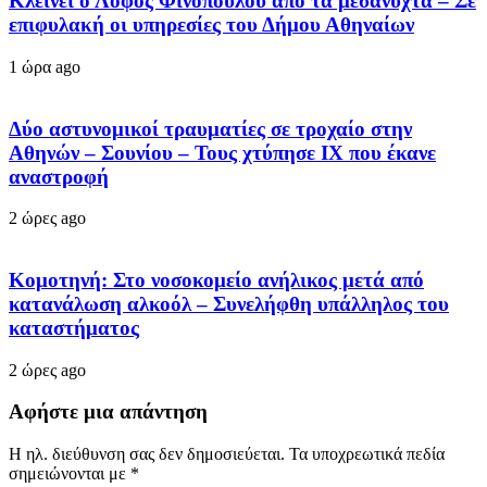
Κλείνει ο Λόφος Φινόπουλου από τα μεσάνυχτα – Σε
επιφυλακή οι υπηρεσίες του Δήμου Αθηναίων
1 ώρα ago
Δύο αστυνομικοί τραυματίες σε τροχαίο στην
Αθηνών – Σουνίου – Τους χτύπησε ΙΧ που έκανε
αναστροφή
2 ώρες ago
Κομοτηνή: Στο νοσοκομείο ανήλικος μετά από
κατανάλωση αλκοόλ – Συνελήφθη υπάλληλος του
καταστήματος
2 ώρες ago
Αφήστε μια απάντηση
Η ηλ. διεύθυνση σας δεν δημοσιεύεται.
Τα υποχρεωτικά πεδία
σημειώνονται με
*