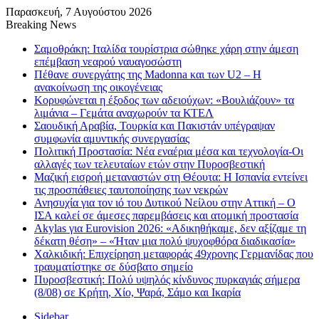
Παρασκευή, 7 Αυγούστου 2026
Breaking News
Σαμοθράκη: Ιταλίδα τουρίστρια σώθηκε χάρη στην άμεση
επέμβαση νεαρού ναυαγοσώστη
Πέθανε συνεργάτης της Madonna και των U2 – Η
ανακοίνωση της οικογένειας
Κορυφώνεται η έξοδος των αδειούχων: «Βουλιάζουν» τα
λιμάνια – Γεμάτα αναχωρούν τα ΚΤΕΛ
Σαουδική Αραβία, Τουρκία και Πακιστάν υπέγραψαν
συμφωνία αμυντικής συνεργασίας
Πολιτική Προστασία: Νέα εναέρια μέσα και τεχνολογία-Οι
αλλαγές των τελευταίων ετών στην Πυροσβεστική
Μαζική εισροή μεταναστών στη Θέουτα: Η Ισπανία εντείνει
τις προσπάθειες ταυτοποίησης των νεκρών
Ανησυχία για τον ιό του Δυτικού Νείλου στην Αττική – Ο
ΙΣΑ καλεί σε άμεσες παρεμβάσεις και ατομική προστασία
Akylas για Eurovision 2026: «Aδικηθήκαμε, δεν αξίζαμε τη
δέκατη θέση» – «Ήταν μια πολύ ψυχοφθόρα διαδικασία»
Χαλκιδική: Επιχείρηση μεταφοράς 49χρονης Γερμανίδας που
τραυματίστηκε σε δύσβατο σημείο
Πυροσβεστική: Πολύ υψηλός κίνδυνος πυρκαγιάς σήμερα
(8/08) σε Κρήτη, Χίο, Ψαρά, Σάμο και Ικαρία
Sidebar