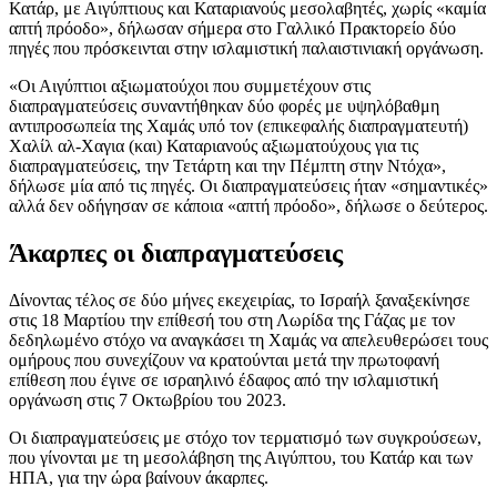
Κατάρ, με Αιγύπτιους και Καταριανούς μεσολαβητές, χωρίς «καμία
απτή πρόοδο», δήλωσαν σήμερα στο Γαλλικό Πρακτορείο δύο
πηγές που πρόσκεινται στην ισλαμιστική παλαιστινιακή οργάνωση.
«Οι Αιγύπτιοι αξιωματούχοι που συμμετέχουν στις
διαπραγματεύσεις συναντήθηκαν δύο φορές με υψηλόβαθμη
αντιπροσωπεία της Χαμάς υπό τον (επικεφαλής διαπραγματευτή)
Χαλίλ αλ-Χαγια (και) Καταριανούς αξιωματούχους για τις
διαπραγματεύσεις, την Τετάρτη και την Πέμπτη στην Ντόχα»,
δήλωσε μία από τις πηγές. Οι διαπραγματεύσεις ήταν «σημαντικές»
αλλά δεν οδήγησαν σε κάποια «απτή πρόοδο», δήλωσε ο δεύτερος.
Άκαρπες οι διαπραγματεύσεις
Δίνοντας τέλος σε δύο μήνες εκεχειρίας, το Ισραήλ ξαναξεκίνησε
στις 18 Μαρτίου την επίθεσή του στη Λωρίδα της Γάζας με τον
δεδηλωμένο στόχο να αναγκάσει τη Χαμάς να απελευθερώσει τους
ομήρους που συνεχίζουν να κρατούνται μετά την πρωτοφανή
επίθεση που έγινε σε ισραηλινό έδαφος από την ισλαμιστική
οργάνωση στις 7 Οκτωβρίου του 2023.
Οι διαπραγματεύσεις με στόχο τον τερματισμό των συγκρούσεων,
που γίνονται με τη μεσολάβηση της Αιγύπτου, του Κατάρ και των
ΗΠΑ, για την ώρα βαίνουν άκαρπες.