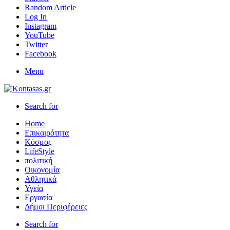
Random Article
Log In
Instagram
YouTube
Twitter
Facebook
Menu
Search for
Home
Επικαιρότητα
Κόσμος
LifeStyle
πολιτική
Οικονομία
Αθλητικά
Υγεία
Εργασία
Δήμοι Περιφέρειες
Search for