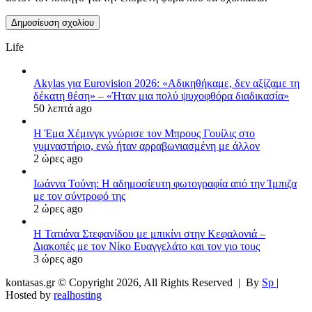
Life
Akylas για Eurovision 2026: «Aδικηθήκαμε, δεν αξίζαμε τη
δέκατη θέση» – «Ήταν μια πολύ ψυχοφθόρα διαδικασία»
50 λεπτά ago
Η Έμα Χέμινγκ γνώρισε τον Μπρους Γουίλις στο
γυμναστήριο, ενώ ήταν αρραβωνιασμένη με άλλον
2 ώρες ago
Ιωάννα Τούνη: Η αδημοσίευτη φωτογραφία από την Ίμπιζα
με τον σύντροφό της
2 ώρες ago
Η Τατιάνα Στεφανίδου με μπικίνι στην Κεφαλονιά –
Διακοπές με τον Νίκο Ευαγγελάτο και τον γιο τους
3 ώρες ago
kontasas.gr © Copyright 2026, All Rights Reserved |
By
Sp
|
Hosted by
realhosting