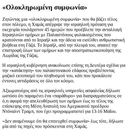
«Ολοκληρωμένη συμφωνία»
Ζητώντας μια «ολοκληρωμένη συμφωνία» που θα βάζει τέλος
στον πόλεμο, η Χαμάς απέρριψε την ισραηλινή πρόταση για
εκεχειρία τουλάχιστον 45 ημερών που προέβλεπε την ανταλλαγή
Ισραηλινών ομήρων με Παλαιστίνιους φυλακισμένους που
κρατούνται από το Ισραήλ και την άδεια να εισέλθει ανθρωπιστική
βοήθεια στη Γάζα. Το Ισραήλ, από την πλευρά του, απαιτεί την
επιστροφή όλων των ομήρων και την αποστρατιωτικοποίηση της
Λωρίδας της Γάζας.
Η ισραηλινή κυβέρνηση ανακοίνωσε επίσης τη Δευτέρα σχέδια για
την «κατάκτηση» του παλαιστινιακού εδάφους προβλέποντας
μαζικό εκτοπισμό του πληθυσμού του, κάτι που προκάλεσε
έντονες αντιδράσεις σε όλο τον κόσμο.
Αξιωματούχος από τις ισραηλινές υπηρεσίες ασφαλείας δήλωσε
ωστόσο ότι παραμένει ένα «παράθυρο» για διαπραγματεύσεις σε
ό,τι αφορά την απελευθέρωση των ομήρων έως το τέλος της
επίσκεψης στη Μέση Ανατολή του Αμερικανού προέδρου
Ντόναλντ Τραμπ, που έχει προγραμματιστεί για 13-16 Μαΐου.
«Δεν αναμένουμε ότι θα επιτευχθεί συμφωνία» έως τότε, δήλωσε
μία από τις πηγές που πρόσκεινται στη Χαμάς.