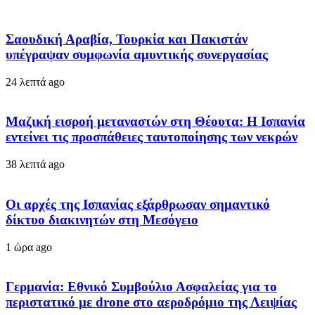
Σαουδική Αραβία, Τουρκία και Πακιστάν
υπέγραψαν συμφωνία αμυντικής συνεργασίας
24 λεπτά ago
Μαζική εισροή μεταναστών στη Θέουτα: Η Ισπανία
εντείνει τις προσπάθειες ταυτοποίησης των νεκρών
38 λεπτά ago
Οι αρχές της Ισπανίας εξάρθρωσαν σημαντικό
δίκτυο διακινητών στη Μεσόγειο
1 ώρα ago
Γερμανία: Εθνικό Συμβούλιο Ασφαλείας για το
περιστατικό με drone στο αεροδρόμιο της Λειψίας