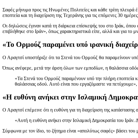
Σαφές μήνυμα προς τις Ηνωμένες Πολιτείες και κάθε τρίτη πλευρά 
εποπτεία και τη διαχείριση της Τεχεράνης για τις επόμενες 30 ημέρες
Οι δηλώσεις έγιναν κατά τη διάρκεια επίσκεψής του στο Ιράκ, όπου
επιβλήθηκε στο Ιράν», όπως χαρακτηριστικά είπε, αλλά και για το 
«Το Ορμούζ παραμένει υπό ιρανική διαχεί
Ο Αραγτσί υποστήριξε ότι τα Στενά του Ορμούζ θα παραμείνουν υπό τ
Όπως ανέφερε, μετά την άρση όλων των εμποδίων, η θαλάσσια οδός
«Τα Στενά του Ορμούζ παραμένουν υπό την πλήρη εποπτεία και
θαλάσσιας οδού. Αυτό είναι που εργαζόμαστε να πετύχουμε»
«Η ευθύνη ανήκει στην Ισλαμική Δημοκρατ
Ο Αραγτσί επέμεινε ότι η ευθύνη για τη διαχείριση της κατάστασης
«Αυτή η ευθύνη ανήκει στην Ισλαμική Δημοκρατία του Ιράν. Δ
Σύμφωνα με τον ίδιο, το ζήτημα είναι «απολύτως σαφές» βάσει του 