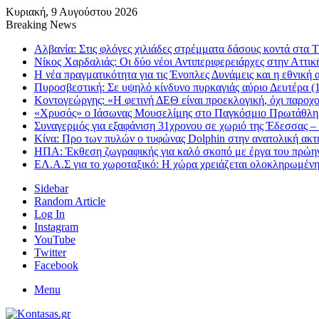
Κυριακή, 9 Αυγούστου 2026
Breaking News
Αλβανία: Στις φλόγες χιλιάδες στρέμματα δάσους κοντά στα
Νίκος Χαρδαλιάς: Οι δύο νέοι Αντιπεριφερειάρχες στην Αττι
Η νέα πραγματικότητα για τις Ένοπλες Δυνάμεις και η εθνική 
Πυροσβεστική: Σε υψηλό κίνδυνο πυρκαγιάς αύριο Δευτέρα (1
Κοντογεώργης: «Η φετινή ΔΕΘ είναι προεκλογική, όχι παροχ
«Χρυσός» ο Ιάσωνας Μουσελίμης στο Παγκόσμιο Πρωτάθλ
Συναγερμός για εξαφάνιση 31χρονου σε χωριό της Έδεσσας – 
Κίνα: Προ των πυλών ο τυφώνας Dolphin στην ανατολική ακτή
ΗΠΑ: Έκθεση ζωγραφικής για καλό σκοπό με έργα του πρώη
ΕΛ.Α.Σ για το χωροταξικό: Η χώρα χρειάζεται ολοκληρωμένη
Sidebar
Random Article
Log In
Instagram
YouTube
Twitter
Facebook
Menu