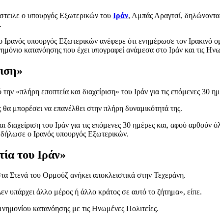
έστειλε ο υπουργός Εξωτερικών του
Ιράν
, Αμπάς Αραγτσί, δηλώνοντα
.
 ο Ιρανός υπουργός Εξωτερικών ανέφερε ότι ενημέρωσε τον Ιρακινό ομό
μνημόνιο κατανόησης που έχει υπογραφεί ανάμεσα στο Ιράν και τις Ηνω
ριση»
ην «πλήρη εποπτεία και διαχείριση» του Ιράν για τις επόμενες 30 ημ
 θα μπορέσει να επανέλθει στην πλήρη δυναμικότητά της.
 διαχείριση του Ιράν για τις επόμενες 30 ημέρες και, αφού αρθούν ό
, δήλωσε ο Ιρανός υπουργός Εξωτερικών.
ία του Ιράν»
 στα Στενά του Ορμούζ ανήκει αποκλειστικά στην Τεχεράνη.
εν υπάρχει άλλο μέρος ή άλλο κράτος σε αυτό το ζήτημα», είπε.
μνημονίου κατανόησης με τις Ηνωμένες Πολιτείες.