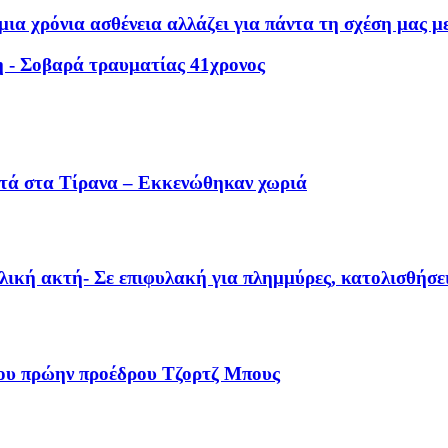
ια χρόνια ασθένεια αλλάζει για πάντα τη σχέση μας μ
η - Σοβαρά τραυματίας 41χρονος
οντά στα Τίρανα – Εκκενώθηκαν χωριά
λική ακτή- Σε επιφυλακή για πλημμύρες, κατολισθήσε
ου πρώην προέδρου Τζορτζ Μπους