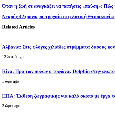
Όταν η ζωή σε αναγκάζει να πατήσεις «παύση»: Πώς μ
Νεκρός 42χρονος σε τροχαίο στη δυτική Θεσσαλονίκ
Related Articles
Αλβανία: Στις φλόγες χιλιάδες στρέμματα δάσους κ
12 λεπτά ago
Κίνα: Προ των πυλών ο τυφώνας Dolphin στην ανατο
1 ώρα ago
ΗΠΑ: Έκθεση ζωγραφικής για καλό σκοπό με έργα τ
2 ώρες ago