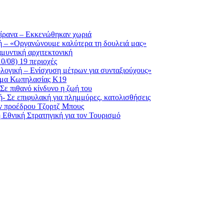
 Τίρανα – Εκκενώθηκαν χωριά
κή – «Οργανώνουμε καλύτερα τη δουλειά μας»
αμυντική αρχιτεκτονική
0/08) 19 περιοχές
ολογική – Ενίσχυση μέτρων για συνταξιούχους»
ημα Κωπηλασίας Κ19
Σε πιθανό κίνδυνο η ζωή του
- Σε επιφυλακή για πλημμύρες, κατολισθήσεις
ν προέδρου Τζορτζ Μπους
 Εθνική Στρατηγική για τον Τουρισμό