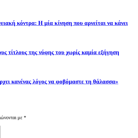
ειακή κόντρα: Η μία κίνηση που αρνείται να κάνει
υς τίτλους της νύφης του χωρίς καμία εξήγηση
ρχει κανένας λόγος να φοβόμαστε τη θάλασσα»
ιώνονται με
*