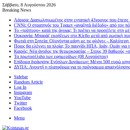
Σάββατο, 8 Αυγούστου 2026
Breaking News
Λάρισα: Διασωληνωμένος στην εντατική 43χρονος που έπεσε α
CNNi: Ο στρατηγός του Τραμπ «αναζητά διέξοδο» από τον π
Το «τρίπτυχο» κατά της άνοιας: Τι πρέπει να προσέξετε στη μ
Ουκρανία: Μπαράζ εκρήξεων στο Κίεβο μετά από ρωσική πυρ
Φωτιά στη Σητεία: Ολονύχτια μάχη με τις φλόγες – Καλύτερη 
Ποιος θα ελέγχει τα πλοία; Το παιχνίδι ΗΠΑ, Ιράν, Ομάν για
Καιρός: Νέα άνοδος της θερμοκρασίας – Στους 39 βαθμούς 
Τα πρωτοσέλιδα των εφημερίδων (08 Αυγούστου)
Επίδομα διοίκησης Ενόπλων Δυνάμεων: Μέχρι 500 ευρώ μηνιαί
ΔΥΠΑ: Ανοιχτή η πλατφόρμα για το πρόγραμμα απασχόλησης
Sidebar
Random Article
Log In
Instagram
YouTube
Twitter
Facebook
Menu