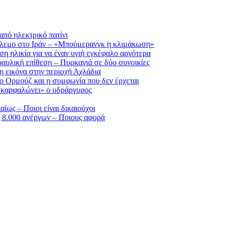
πό ηλεκτρικό πατίνι
όλεμο στο Ιράν – «Μπούμερανγκ η κλιμάκωση»
έση ηλικία για να έναν υγιή εγκέφαλο αργότερα
αυλική επίθεση – Πυρκαγιά σε δύο συνοικίες
η εικόνα στην περιοχή Αχλάδια
 το Ορμούζ και η συμφωνία που δεν έρχεται
«σκαρφαλώνει» ο υδράργυρος
ως – Ποιοι είναι δικαιούχοι
 8.000 ανέργων – Ποιους αφορά