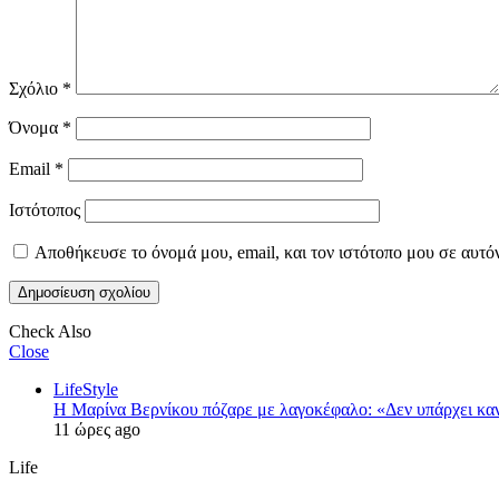
Σχόλιο
*
Όνομα
*
Email
*
Ιστότοπος
Αποθήκευσε το όνομά μου, email, και τον ιστότοπο μου σε αυτό
Check Also
Close
LifeStyle
Η Μαρίνα Βερνίκου πόζαρε με λαγοκέφαλο: «Δεν υπάρχει κα
11 ώρες ago
Life