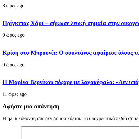
8 ώρες ago
Πρίγκιπας Χάρι – σήκωσε λευκή σημαία στην οικογεν
9 ώρες ago
Κρίση στο Μπρουνέι: Ο σουλτάνος αφαίρεσε όλους το
9 ώρες ago
Η Μαρίνα Βερνίκου πόζαρε με λαγοκέφαλο: «Δεν υπά
11 ώρες ago
Αφήστε μια απάντηση
Η ηλ. διεύθυνση σας δεν δημοσιεύεται.
Τα υποχρεωτικά πεδία σημε