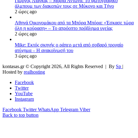
Γιώργος Λιάγκας – Μαρία Αντωνά: Το φωτογραφικό
άλμπουμ των διακοπών τους σε Μύκονο και Τήνο
2 ώρες ago
Αθηνά Οικονομάκου από τα Μπόρα Μπόρα: «Έσκασε τώρα
όλη η κούραση» – Το απρόοπτο πρόβλημα υγείας
2 ώρες ago
Mike: Εκτός σκηνής ο ράπερ μετά από σοβαρό τροχαίο
ατύχημα – Η ανακοίνωσή του
3 ώρες ago
kontasas.gr © Copyright 2026, All Rights Reserved |
By
Sp
|
Hosted by
realhosting
Facebook
Twitter
YouTube
Instagram
Facebook
Twitter
WhatsApp
Telegram
Viber
Back to top button