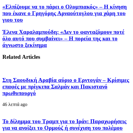
«Ελπίζουμε να το πάρει ο Ολυμπιακός» – Η κίνηση
που έκανε ο Γρηγόρης Αρναούτογλου για χάρη του
γιου του
Έλενα Χαραλαμπούδη: «Δεν το φανταζόμουν ποτέ
όλο αυτό που συμβαίνει» – Η πορεία της και το
άγνωστο ξεκίνημα
Related Articles
Στη Σαουδική Αραβία αύριο ο Ερντογάν – Κρίσιμες
επαφές με πρίγκιπα Σαλμάν και Πακιστανό
πρωθυπουργό
46 λεπτά ago
Το δίλημμα του Τραμπ για το Ιράν: Παραχωρήσεις
για να ανοίξει το Ορμούζ ή συνέχιση του πολέμου