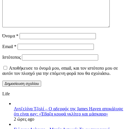
Όνομα
*
Email
*
Ιστότοπος
Αποθήκευσε το όνομά μου, email, και τον ιστότοπο μου σε
αυτόν τον πλοηγό για την επόμενη φορά που θα σχολιάσω.
Life
Αντζελίνα Τζολί – Ο αδερφός της James Haven αποκάλυψε
ότι είναι gay: «Έβαζα κρυφά γκλίτερ και μάσκαρα»
2 ώρες ago