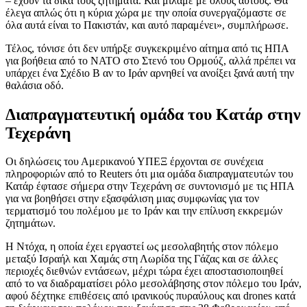
– έχουν τα δικά τους ζητήματα. Και μιλάμε με όλους αυτούς. Θα
έλεγα απλώς ότι η κύρια χώρα με την οποία συνεργαζόμαστε σε
όλα αυτά είναι το Πακιστάν, και αυτό παραμένει», συμπλήρωσε.
Τέλος, τόνισε ότι δεν υπήρξε συγκεκριμένο αίτημα από τις ΗΠΑ
για βοήθεια από το ΝΑΤΟ στο Στενό του Ορμούζ, αλλά πρέπει να
υπάρχει ένα Σχέδιο Β αν το Ιράν αρνηθεί να ανοίξει ξανά αυτή την
θαλάσια οδό.
Διαπραγματευτική ομάδα του Κατάρ στην
Τεχεράνη
Οι δηλώσεις του Αμερικανού ΥΠΕΞ έρχονται σε συνέχεια
πληροφοριών από το Reuters ότι μια ομάδα διαπραγματευτών του
Κατάρ έφτασε σήμερα στην Τεχεράνη σε συντονισμό με τις ΗΠΑ
για να βοηθήσει στην εξασφάλιση μιας συμφωνίας για τον
τερματισμό του πολέμου με το Ιράν και την επίλυση εκκρεμών
ζητημάτων.
Η Ντόχα, η οποία έχει εργαστεί ως μεσολαβητής στον πόλεμο
μεταξύ Ισραήλ και Χαμάς στη Λωρίδα της Γάζας και σε άλλες
περιοχές διεθνών εντάσεων, μέχρι τώρα έχει αποστασιοποιηθεί
από το να διαδραματίσει ρόλο μεσολάβησης στον πόλεμο του Ιράν,
αφού δέχτηκε επιθέσεις από ιρανικούς πυραύλους και drones κατά