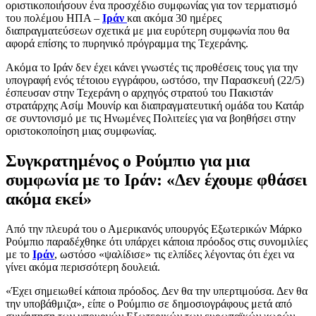
οριστικοποιήσουν ένα προσχέδιο συμφωνίας για τον τερματισμό
του πολέμου ΗΠΑ –
Ιράν
και ακόμα 30 ημέρες
διαπραγματεύσεων σχετικά με μια ευρύτερη συμφωνία που θα
αφορά επίσης το πυρηνικό πρόγραμμα της Τεχεράνης.
Ακόμα το Ιράν δεν έχει κάνει γνωστές τις προθέσεις τους για την
υπογραφή ενός τέτοιου εγγράφου, ωστόσο, την Παρασκευή (22/5)
έσπευσαν στην Τεχεράνη ο αρχηγός στρατού του Πακιστάν
στρατάρχης Ασίμ Μουνίρ και διαπραγματευτική ομάδα του Κατάρ
σε συντονισμό με τις Ηνωμένες Πολιτείες για να βοηθήσει στην
οριστοκοποίηση μιας συμφωνίας.
Συγκρατημένος ο Ρούμπιο για μια
συμφωνία με το Ιράν: «Δεν έχουμε φθάσει
ακόμα εκεί»
Από την πλευρά του ο Αμερικανός υπουργός Εξωτερικών Μάρκο
Ρούμπιο παραδέχθηκε ότι υπάρχει κάποια πρόοδος στις συνομιλίες
με το
Ιράν
, ωστόσο «ψαλίδισε» τις ελπίδες λέγοντας ότι έχει να
γίνει ακόμα περισσότερη δουλειά.
«Έχει σημειωθεί κάποια πρόοδος. Δεν θα την υπερτιμούσα. Δεν θα
την υποβάθμιζα», είπε ο Ρούμπιο σε δημοσιογράφους μετά από