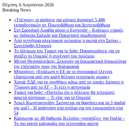
Πέμπτη, 6 Αυγούστου 2026
Breaking News
«Τρέχουν» οι αιτήσεις για μόνιμο διορισμό 5.486
εκπαιδευτικών σε Πρωτοβάθμια και Δευτεροβάθμια
Στη Σαουδική Αραβία αύριο ο Ερντογάν – Κρίσιμες επαφές
με πρίγκιπα Σαλμάν και Πακιστανό πρωθυπουργό
Από γεννήτρια ηλεκτρικού ρεύματος η φωτιά στη Σκύρο –
Συνελήφθη 63χρονη
Το δίλημμα του Τραμπ για το Ιράν: Παραχωρήσεις για να
ανοίξει το Ορμούζ ή συνέχιση του πολέμου
Μετρό Θεσσαλονίκης: Ξεκινούν τα δοκιμαστικά δρομολόγια
της επέκτασης προς την Καλαμαριά
Μπρούνερ: «Ευάλωτη η ΕΕ αν οι συνοριακοί έλεγχοι
εξαρτώνται από την καλή θέληση γειτονικής χώρας»
Χανιά: ΕΔΕ για τις συνθήκες κάτω από τις οποίες διέφυγε η
75χρονη από το ΑΤ – Τι λέει η αστυνομία
Τραμπ για Ιράν: «Πιστεύω ότι ο πόλεμος θα τελειώσει
αρκετά σύντομα» – Τι είπε για το Ορμούζ
Άριελ Κωνσταντινίδη: Σκέφτεται να βαφτίσει και τα 3 παιδιά
της μαζί – Η απάντηση στα σχόλια για την εγκυμοσύνη στα
54
Καύσωνας με 48 βαθμούς Κελσίου «γονατίζει» την Ιταλία –
Το πιο καυτό καλοκαίρι του τελευταίου αιώνα