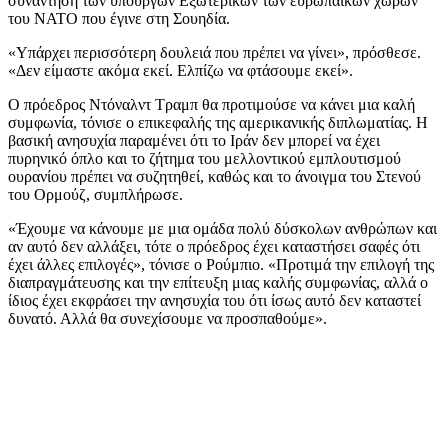
συνάντηση των υπουργών Εξωτερικών των ευρωπαϊκών χωρών
του ΝΑΤΟ που έγινε στη Σουηδία.
«Υπάρχει περισσότερη δουλειά που πρέπει να γίνει», πρόσθεσε.
«Δεν είμαστε ακόμα εκεί. Ελπίζω να φτάσουμε εκεί».
Ο πρόεδρος Ντόναλντ Τραμπ θα προτιμούσε να κάνει μια καλή
συμφωνία, τόνισε ο επικεφαλής της αμερικανικής διπλωματίας. Η
βασική ανησυχία παραμένει ότι το Ιράν δεν μπορεί να έχει
πυρηνικό όπλο και το ζήτημα του μελλοντικού εμπλουτισμού
ουρανίου πρέπει να συζητηθεί, καθώς και το άνοιγμα του Στενού
του Ορμούζ, συμπλήρωσε.
«Έχουμε να κάνουμε με μια ομάδα πολύ δύσκολων ανθρώπων και
αν αυτό δεν αλλάξει, τότε ο πρόεδρος έχει καταστήσει σαφές ότι
έχει άλλες επιλογές», τόνισε ο Ρούμπιο. «Προτιμά την επιλογή της
διαπραγμάτευσης και την επίτευξη μιας καλής συμφωνίας, αλλά ο
ίδιος έχει εκφράσει την ανησυχία του ότι ίσως αυτό δεν καταστεί
δυνατό. Αλλά θα συνεχίσουμε να προσπαθούμε».