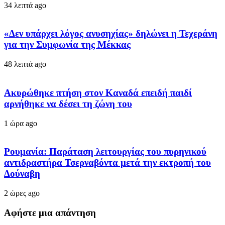
34 λεπτά ago
«Δεν υπάρχει λόγος ανυσηχίας» δηλώνει η Τεχεράνη
για την Συμφωνία της Μέκκας
48 λεπτά ago
Ακυρώθηκε πτήση στον Καναδά επειδή παιδί
αρνήθηκε να δέσει τη ζώνη του
1 ώρα ago
Ρουμανία: Παράταση λειτουργίας του πυρηνικού
αντιδραστήρα Τσερναβόντα μετά την εκτροπή του
Δούναβη
2 ώρες ago
Αφήστε μια απάντηση