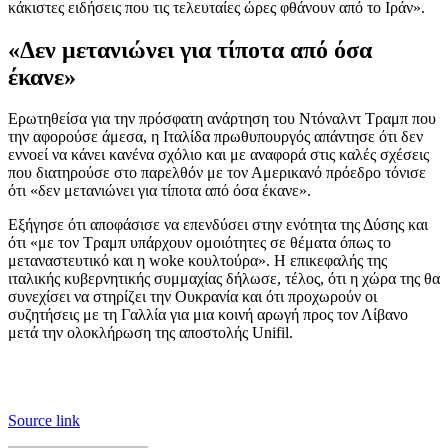
κάκιστες ειδήσεις που τις τελευταίες ώρες φθάνουν από το Ιράν».
«Δεν μετανιώνει για τίποτα από όσα
έκανε»
Ερωτηθείσα για την πρόσφατη ανάρτηση του Ντόναλντ Τραμπ που
την αφορούσε άμεσα, η Ιταλίδα πρωθυπουργός απάντησε ότι δεν
εννοεί να κάνει κανένα σχόλιο και με αναφορά στις καλές σχέσεις
που διατηρούσε στο παρελθόν με τον Αμερικανό πρόεδρο τόνισε
ότι «δεν μετανιώνει για τίποτα από όσα έκανε».
Εξήγησε ότι αποφάσισε να επενδύσει στην ενότητα της Δύσης και
ότι «με τον Τραμπ υπάρχουν ομοιότητες σε θέματα όπως το
μεταναστευτικό και η woke κουλτούρα». H επικεφαλής της
ιταλικής κυβερνητικής συμμαχίας δήλωσε, τέλος, ότι η χώρα της θα
συνεχίσει να στηρίζει την Ουκρανία και ότι προχωρούν οι
συζητήσεις με τη Γαλλία για μια κοινή αρωγή προς τον Λίβανο
μετά την ολοκλήρωση της αποστολής Unifil.
Source link