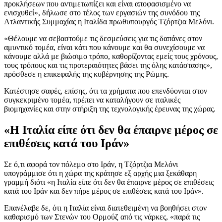
προκλήσεων που αντιμετωπίζει και είναι αποφασισμένο να
ενισχυθεί», δήλωσε στο τέλος των εργασιών της συνόδου της
Ατλαντικής Συμμαχίας η Ιταλίδα πρωθυπουργός Τζόρτζια Μελόνι.
«Θέλουμε να σεβαστούμε τις δεσμεύσεις για τις δαπάνες στον
αμυντικό τομέα, είναι κάτι που κάνουμε και θα συνεχίσουμε να
κάνουμε αλλά με βιώσιμο τρόπο, καθορίζοντας εμείς τους χρόνους,
τους τρόπους και τις προτεραιότητες βάσει της όλης κατάστασης»,
πρόσθεσε η επικεφαλής της κυβέρνησης της Ρώμης.
Κατέστησε σαφές, επίσης, ότι τα χρήματα που επενδύονται στον
συγκεκριμένο τομέα, πρέπει να καταλήγουν σε ιταλικές
βιομηχανίες και στην στήριξη της τεχνολογικής έρευνας της χώρας.
«Η Ιταλία είπε ότι δεν θα έπαιρνε μέρος σε
επιθέσεις κατά του Ιράν»
Σε ό,τι αφορά τον πόλεμο στο Ιράν, η Τζόρτζια Μελόνι
υπογράμμισε ότι η χώρα της κράτησε εξ αρχής μια ξεκάθαρη
γραμμή διότι «η Ιταλία είπε ότι δεν θα έπαιρνε μέρος σε επιθέσεις
κατά του Ιράν και δεν πήρε μέρος σε επιθέσεις κατά του Ιράν».
Επανέλαβε δε, ότι η Ιταλία είναι διατεθειμένη να βοηθήσει στον
καθαρισμό των Στενών του Ορμούζ από τις νάρκες, «παρά τις