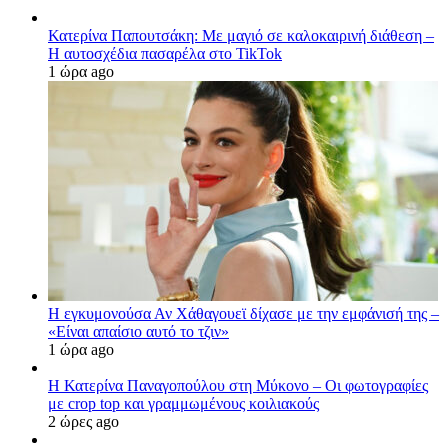
Κατερίνα Παπουτσάκη: Με μαγιό σε καλοκαιρινή διάθεση –
Η αυτοσχέδια πασαρέλα στο TikTok
1 ώρα ago
Η εγκυμονούσα Αν Χάθαγουεϊ δίχασε με την εμφάνισή της –
«Είναι απαίσιο αυτό το τζιν»
1 ώρα ago
Η Κατερίνα Παναγοπούλου στη Μύκονο – Οι φωτογραφίες
με crop top και γραμμωμένους κοιλιακούς
2 ώρες ago