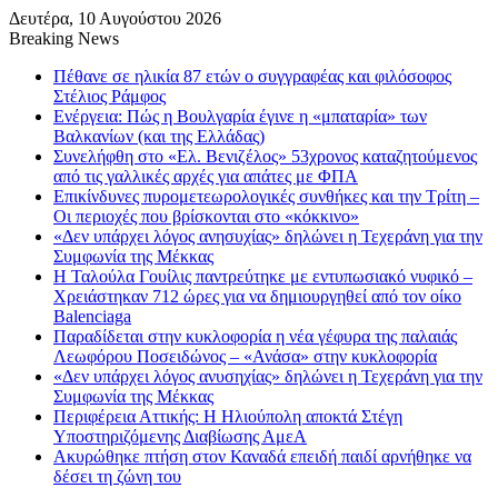
Δευτέρα, 10 Αυγούστου 2026
Breaking News
Πέθανε σε ηλικία 87 ετών ο συγγραφέας και φιλόσοφος
Στέλιος Ράμφος
Ενέργεια: Πώς η Βουλγαρία έγινε η «μπαταρία» των
Βαλκανίων (και της Ελλάδας)
Συνελήφθη στο «Ελ. Βενιζέλος» 53χρονος καταζητούμενος
από τις γαλλικές αρχές για απάτες με ΦΠΑ
Επικίνδυνες πυρομετεωρολογικές συνθήκες και την Τρίτη –
Οι περιοχές που βρίσκονται στο «κόκκινο»
«Δεν υπάρχει λόγος ανησυχίας» δηλώνει η Τεχεράνη για την
Συμφωνία της Μέκκας
Η Ταλούλα Γουίλις παντρεύτηκε με εντυπωσιακό νυφικό –
Χρειάστηκαν 712 ώρες για να δημιουργηθεί από τον οίκο
Balenciaga
Παραδίδεται στην κυκλοφορία η νέα γέφυρα της παλαιάς
Λεωφόρου Ποσειδώνος – «Ανάσα» στην κυκλοφορία
«Δεν υπάρχει λόγος ανυσηχίας» δηλώνει η Τεχεράνη για την
Συμφωνία της Μέκκας
Περιφέρεια Αττικής: Η Ηλιούπολη αποκτά Στέγη
Υποστηριζόμενης Διαβίωσης ΑμεΑ
Ακυρώθηκε πτήση στον Καναδά επειδή παιδί αρνήθηκε να
δέσει τη ζώνη του