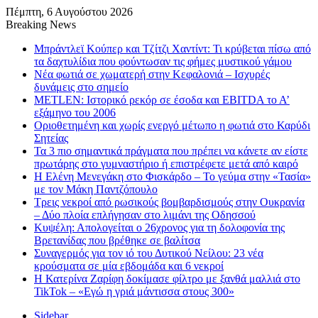
Πέμπτη, 6 Αυγούστου 2026
Breaking News
Μπράντλεϊ Κούπερ και Τζίτζι Χαντίντ: Τι κρύβεται πίσω από
τα δαχτυλίδια που φούντωσαν τις φήμες μυστικού γάμου
Νέα φωτιά σε χωματερή στην Κεφαλονιά – Ισχυρές
δυνάμεις στο σημείο
METLEN: Ιστορικό ρεκόρ σε έσοδα και EBITDA το Α’
εξάμηνο του 2006
Οριοθετημένη και χωρίς ενεργό μέτωπο η φωτιά στο Καρύδι
Σητείας
Τα 3 πιο σημαντικά πράγματα που πρέπει να κάνετε αν είστε
πρωτάρης στο γυμναστήριο ή επιστρέφετε μετά από καιρό
Η Ελένη Μενεγάκη στο Φισκάρδο – Το γεύμα στην «Τασία»
με τον Μάκη Παντζόπουλο
Τρεις νεκροί από ρωσικούς βομβαρδισμούς στην Ουκρανία
– Δύο πλοία επλήγησαν στο λιμάνι της Οδησσού
Κυψέλη: Απολογείται ο 26χρονος για τη δολοφονία της
Βρετανίδας που βρέθηκε σε βαλίτσα
Συναγερμός για τον ιό του Δυτικού Νείλου: 23 νέα
κρούσματα σε μία εβδομάδα και 6 νεκροί
Η Κατερίνα Ζαρίφη δοκίμασε φίλτρο με ξανθά μαλλιά στο
TikTok – «Εγώ η γριά μάντισσα στους 300»
Sidebar