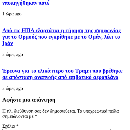
ναυπηγήθηκαν ποτέ
1 ώρα ago
Από τις ΗΠΑ εξαρτάται η τήρηση της συμφωνίας
για το Ορμούζ που εγκρίθηκε με το Ομάν, λέει το
Ιράν
2 ώρες ago
Έρευνα για το ελικόπτερο του Τραμπ που βρέθηκε
σε απόσταση αναπνοής από επιβατικό αεροπλάνο
2 ώρες ago
Αφήστε μια απάντηση
Η ηλ. διεύθυνση σας δεν δημοσιεύεται.
Τα υποχρεωτικά πεδία
σημειώνονται με
*
Σχόλιο
*