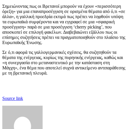
Σημειώνοντας πως οι Βρετανοί μπορούν να έχουν «περισσότερη
όρεξη» για μια επαναπροσέγγιση σε ορισμένα θέματα από ό,τι «σε
άλλα», η γαλλική προεδρία εκτιμά πως πρέπει να ληφθούν υπόψη
τα ευρωπαϊκά συμφέροντα και να εγγραφεί σε μια «σφαιρική
προσέγγιση» παρά σε μια προσέγγιση ‘cherry picking’, που
αποσκοπεί σε επιλογή φακέλων. Διαβεβαιώνει εξάλλου πως οι
επίσημες συζητήσεις πρέπει να πραγματοποιηθούν στο πλαίσιο της
Ευρωπαϊκής Ένωσης.
Σε ό,τι αφορά τις γαλλογερμανικές σχέσεις, θα συζητηθούν τα
θέματα της ενέργειας, κυρίως της πυρηνικής ενέργειας, καθώς και
«η συνεργασία στο μεταναστευτικό με την κατάσταση στη
Μάγχη», ένα θέμα που αποτελεί συχνά αντικείμενο αντιπαράθεσης
με τη βρετανική πλευρά.
Source link