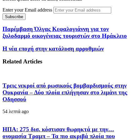
Enter your Email address
Παρέμβαση Όλγας Κεφαλογιάννη για τον
ξυλοδαρμό οικογένειας τουριστών στο Ηράκλειο
Η νέα εποχή στην κατάλυση αρρυθμιών
Related Articles
Τρεις νεκροί από ρωσικούς βομβαρδισμούς στην
Ουκρανία – Δύο πλοία επλήγησαν στο λιμάνι της
Οδησσού
54 λεπτά ago
ΗΠΑ: 275 δισ. κόστισαν θωρηκτά με την…
ονομασία Τραμπ – Τα πιο ακριβά πλοία που