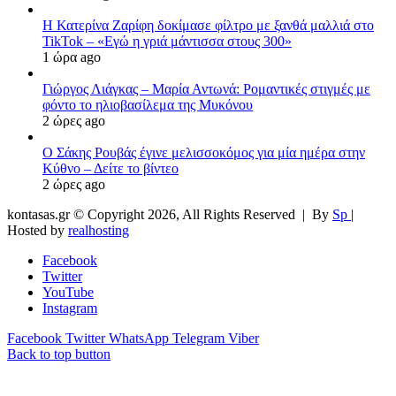
Η Κατερίνα Ζαρίφη δοκίμασε φίλτρο με ξανθά μαλλιά στο
TikTok – «Εγώ η γριά μάντισσα στους 300»
1 ώρα ago
Γιώργος Λιάγκας – Μαρία Αντωνά: Ρομαντικές στιγμές με
φόντο το ηλιοβασίλεμα της Μυκόνου
2 ώρες ago
Ο Σάκης Ρουβάς έγινε μελισσοκόμος για μία ημέρα στην
Κύθνο – Δείτε το βίντεο
2 ώρες ago
kontasas.gr © Copyright 2026, All Rights Reserved |
By
Sp
|
Hosted by
realhosting
Facebook
Twitter
YouTube
Instagram
Facebook
Twitter
WhatsApp
Telegram
Viber
Back to top button