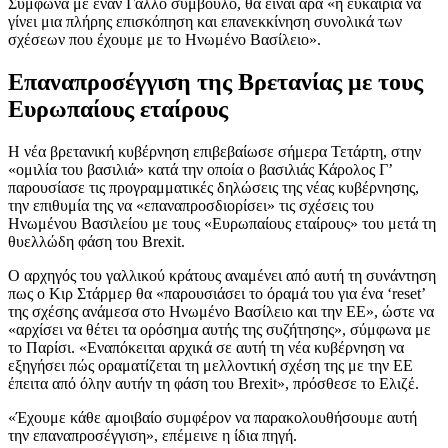
Σύμφωνα με έναν Γάλλο σύμβουλο, θα είναι άρα «η ευκαιρία να
γίνει μια πλήρης επισκόπηση και επανεκκίνηση συνολικά των
σχέσεων που έχουμε με το Ηνωμένο Βασίλειο».
Επαναπροσέγγιση της Βρετανίας με τους
Ευρωπαίους εταίρους
Η νέα βρετανική κυβέρνηση επιβεβαίωσε σήμερα Τετάρτη, στην
«ομιλία του βασιλιά» κατά την οποία ο βασιλιάς Κάρολος Γ’
παρουσίασε τις προγραμματικές δηλώσεις της νέας κυβέρνησης,
την επιθυμία της να «επαναπροσδιορίσει» τις σχέσεις του
Ηνωμένου Βασιλείου με τους «Ευρωπαίους εταίρους» του μετά τη
θυελλώδη φάση του Brexit.
Ο αρχηγός του γαλλικού κράτους αναμένει από αυτή τη συνάντηση
πως ο Κιρ Στάρμερ θα «παρουσιάσει το όραμά του για ένα ‘reset’
της σχέσης ανάμεσα στο Ηνωμένο Βασίλειο και την ΕΕ», ώστε να
«αρχίσει να θέτει τα ορόσημα αυτής της συζήτησης», σύμφωνα με
το Παρίσι. «Εναπόκειται αρχικά σε αυτή τη νέα κυβέρνηση να
εξηγήσει πώς οραματίζεται τη μελλοντική σχέση της με την ΕΕ
έπειτα από όλην αυτήν τη φάση του Brexit», πρόσθεσε το Ελιζέ.
«Έχουμε κάθε αμοιβαίο συμφέρον να παρακολουθήσουμε αυτή
την επαναπροσέγγιση», επέμεινε η ίδια πηγή.