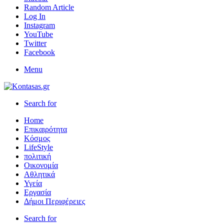
Random Article
Log In
Instagram
YouTube
Twitter
Facebook
Menu
Search for
Home
Επικαιρότητα
Κόσμος
LifeStyle
πολιτική
Οικονομία
Αθλητικά
Υγεία
Εργασία
Δήμοι Περιφέρειες
Search for