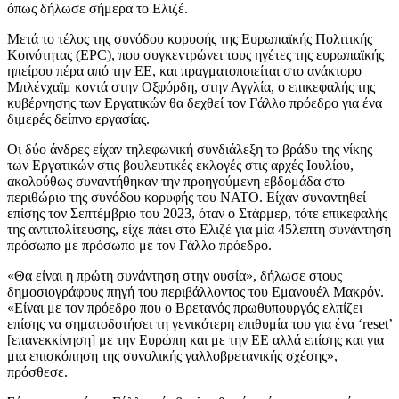
όπως δήλωσε σήμερα το Ελιζέ.
Μετά το τέλος της συνόδου κορυφής της Ευρωπαϊκής Πολιτικής
Κοινότητας (EPC), που συγκεντρώνει τους ηγέτες της ευρωπαϊκής
ηπείρου πέρα από την ΕΕ, και πραγματοποιείται στο ανάκτορο
Μπλένχαϊμ κοντά στην Οξφόρδη, στην Αγγλία, ο επικεφαλής της
κυβέρνησης των Εργατικών θα δεχθεί τον Γάλλο πρόεδρο για ένα
διμερές δείπνο εργασίας.
Οι δύο άνδρες είχαν τηλεφωνική συνδιάλεξη το βράδυ της νίκης
των Εργατικών στις βουλευτικές εκλογές στις αρχές Ιουλίου,
ακολούθως συναντήθηκαν την προηγούμενη εβδομάδα στο
περιθώριο της συνόδου κορυφής του ΝΑΤΟ. Είχαν συναντηθεί
επίσης τον Σεπτέμβριο του 2023, όταν ο Στάρμερ, τότε επικεφαλής
της αντιπολίτευσης, είχε πάει στο Ελιζέ για μία 45λεπτη συνάντηση
πρόσωπο με πρόσωπο με τον Γάλλο πρόεδρο.
«Θα είναι η πρώτη συνάντηση στην ουσία», δήλωσε στους
δημοσιογράφους πηγή του περιβάλλοντος του Εμανουέλ Μακρόν.
«Είναι με τον πρόεδρο που ο Βρετανός πρωθυπουργός ελπίζει
επίσης να σηματοδοτήσει τη γενικότερη επιθυμία του για ένα ‘reset’
[επανεκκίνηση] με την Ευρώπη και με την ΕΕ αλλά επίσης και για
μια επισκόπηση της συνολικής γαλλοβρετανικής σχέσης»,
πρόσθεσε.