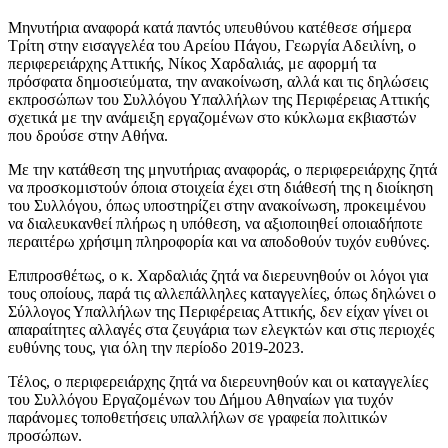
Μηνυτήρια αναφορά κατά παντός υπευθύνου κατέθεσε σήμερα
Τρίτη στην εισαγγελέα του Αρείου Πάγου,
Γεωργία Αδειλίνη, ο
περιφερειάρχης Αττικής, Νίκος Χαρδαλιάς, με αφορμή τα
πρόσφατα δημοσιεύματα, την ανακοίνωση, αλλά και τις δηλώσεις
εκπροσώπων του Συλλόγου Υπαλλήλων της Περιφέρειας Αττικής
σχετικά με την ανάμειξη εργαζομένων στο κύκλωμα εκβιαστών
που δρούσε στην Αθήνα.
Με την κατάθεση της μηνυτήριας αναφοράς, ο περιφερειάρχης ζητά
να προσκομιστούν όποια στοιχεία έχει στη διάθεσή της η διοίκηση
του Συλλόγου, όπως υποστηρίζει στην ανακοίνωση, προκειμένου
να διαλευκανθεί πλήρως η υπόθεση, να αξιοποιηθεί οποιαδήποτε
περαιτέρω χρήσιμη πληροφορία και να αποδοθούν τυχόν ευθύνες.
Επιπροσθέτως, ο κ. Χαρδαλιάς ζητά να διερευνηθούν οι λόγοι για
τους οποίους, παρά τις αλλεπάλληλες καταγγελίες, όπως δηλώνει ο
Σύλλογος Υπαλλήλων της Περιφέρειας Αττικής, δεν είχαν γίνει οι
απαραίτητες αλλαγές στα ζευγάρια των ελεγκτών και στις περιοχές
ευθύνης τους, για όλη την περίοδο 2019-2023.
Τέλος, ο περιφερειάρχης ζητά να διερευνηθούν και οι καταγγελίες
του Συλλόγου Εργαζομένων του Δήμου Αθηναίων για τυχόν
παράνομες τοποθετήσεις υπαλλήλων σε γραφεία πολιτικών
προσώπων.