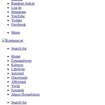
Random Article
Log In
Instagram
YouTube
Twitter
Facebook
Menu
Search for
Home
Επικαιρότητα
Κόσμος
LifeStyle
πολιτική
Οικονομία
Αθλητικά
Υγεία
Εργασία
Δήμοι Περιφέρειες
Search for