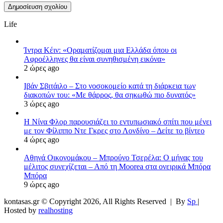
Life
Ίντρα Κέιν: «Οραματίζομαι μια Ελλάδα όπου οι
Αφροέλληνες θα είναι συνηθισμένη εικόνα»
2 ώρες ago
Ιβάν Σβιτάιλο – Στο νοσοκομείο κατά τη διάρκεια των
διακοπών του: «Με θάρρος, θα σηκωθώ πιο δυνατός»
3 ώρες ago
Η Νίνα Φλορ παρουσιάζει το εντυπωσιακό σπίτι που μένει
με τον Φίλιππο Ντε Γκρες στο Λονδίνο – Δείτε το βίντεο
4 ώρες ago
Αθηνά Οικονομάκου – Μπρούνο Τσερέλα: Ο μήνας του
μέλιτος συνεχίζεται – Από τη Moorea στα ονειρικά Μπόρα
Μπόρα
9 ώρες ago
kontasas.gr © Copyright 2026, All Rights Reserved |
By
Sp
|
Hosted by
realhosting