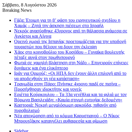
Σάββατο, 8 Αυγούστου 2026
Breaking News
Γάζα: Έτοιμη για τη β’ φάση του ειρηνευτικού σχεδίου η
Χαμάς – Ζητά την άσκηση πιέσεων στο Ισραήλ
Νεκρός ανασύρθηκε 43χρονος από τη θάλασσα ανάμεσα σε
Αγκίστρι και Αίγινα
Ορεινό χωριό της Ισπανίας προετοιμάζεται για την υποδοχή
τουριστών που θέλουν να δουν την έκλειψη
Χάος στο κοινοβούλιο του Κοσόβου – Γυναίκα βουλευτής
πέταξε αυγά στον πρωθυπουργό
Φωτιά σε χαμηλή βλάστηση στη Νάξο – Επιχειρούν επίγειες
δυνάμεις και ένα ελικόπτερο
Ιράν για Ορμούζ: «Οι ΗΠΑ δεν έχουν άλλη επιλογή από το
να αποδεχθούν τη νέα κατάσταση»
Τραγωδία στην Πάρο: Πνίγηκε 4χρονο παιδί σε πισίνα –
Προσήχθησαν ιδιοκτήτης και γονείς
Εριέττα Κούρκουλου – Τα 33α γενέθλια και τα φιλιά με τον
Βύρωνα Βασιλειάδη: «Καμία στιγμή ευτυχίας δεδομένη»
Καστοριά: Νεκρή μεγαλόσωμη αρκούδα, πιθανόν από
πυροβολισμό
Νέα αποχώρηση από το κόμμα Καρυστιανού – Ο Νίκος
Μπρουτζάκης καταγγέλει αυθαιρεσία και φίμωση
Sidebar