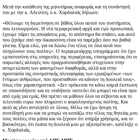
Μετά την κατάθεση της μηνυτήριας αναφοράς και τη συνάντησή
του με την κ. Αδειλίνη, ο κ. Χαρδαλιάς δήλωσε:
«Θέλουμε τη διερεύνηση σε βάθος όλου αυτού του συστήματος
που λειτουργούσε. Η νέα περιφερειακή αρχή και εγώ προσωπικά,
έχουμε πάρει τις αποφάσεις μας, το απόστημα θα σπάσει, και αυτό
που ζητάμε από την δικαιοσύνη είναι να παρέμβει όσο πιο βαθιά
γίνεται. Είμαι εδώ, για να δώσω ένα τέλος σε όλα αυτά που
πληγώνουν τους πολίτες». Ο περιφερειάρχης υπογράμμισε ότι έχει
εμπιστοσύνη στις υπηρεσίες της περιφέρειας, επισημαίνοντας ότι οι
σαρωτικές αλλαγές που πραγματοποιήθηκαν στοχεύουν στην
αντιμετώπιση των φαινομένων διαφθοράς, αλλά και στην
προστασία της συντριπτικής πλειοψηφίας των εργαζομένων «των
έντιμων ανθρώπων, που προσπαθούν να κάνουν τη δουλειά τους»,
όπως είπε χαρακτηριστικά. «Δεν πρόκειται να κάνω καμιά έκπτωση
σε οποιονδήποτε και σε οτιδήποτε πιστεύει ότι μπορεί να είναι πριν
από εμάς για εμάς. Θα πρέπει να μάθουν όλοι να σέβονται και το
τελευταίο ευρώ που πληρώνει ο φορολογούμενος πολίτης. Και
αυτό ας γίνει αντιληπτό σε όλους. Θέλω να έχω ήσυχη τη
συνείδησή μου και να μπορώ να κοιτάζω στο τέλος της θητείας μου
τους πολίτες στα μάτια και να ξέρουν ότι υπήρξα χρήσιμος, και το
βασικότερο, ότι έκανα τη δουλειά μου με αξιοπρέπεια», κατέληξε ο
κ. Χαρδαλιάς.