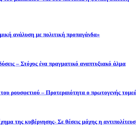
μική ανάλυση με πολιτική προπαγάνδα»
δύσεις – Στόχος ένα πραγματικό αναπτυξιακό άλμα
 του ρουσφετιού – Προτεραιότητα ο πρωτογενής τομε
χημα της κυβέρνησης- Σε θέσεις μάχης η αντιπολίτευ