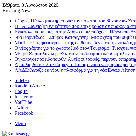
Σάββατο, 8 Αυγούστου 2026
Breaking News
Σέρρες: Πέπλο μυστηρίου για τον θάνατου του 68χρονου- Στο
ΗΠΑ: Συνετρίβη ελικόπτερο που επιχειρούσε σε πυρκαγιά στ
Εγκαταλείπουν μαζικά την Αθήνα οι αδειούχοι – Πάνω από 5
Νία Βαρντάλος – Σπύρος Κατσαγάνης: Μια σχέση που θυμίζει 
Marfin: «Στις φωτογραφίες της επίθεσης δεν είναι η εντολέας 
Ο νέος χάρτης για το χωροταξικό στον Τουρισμό: Τι ισχύει γι
Μετρό Θεσσαλονίκης: Ξεκινούν τα δοκιμαστικά δρομολόγια π
Ογκολόγοι προειδοποιούν: Αυτές οι τροφές, περνούν απαρατήρ
Αμπελάρδο ντε λα Εσπριέγια: Ποιος είναι ο νέος πρόεδρος τ
ΑΑΔΕ: Άνοιξε εκ νέου η πλατφόρμα για τη νέα Ενιαία Αίτησ
Sidebar
Random Article
Log In
Instagram
YouTube
Twitter
Facebook
Menu