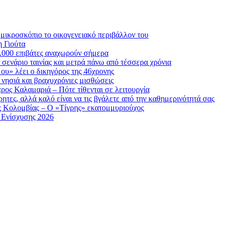
 μικροσκόπιο το οικογενειακό περιβάλλον του
η Γιούτα
6.000 επιβάτες αναχωρούν σήμερα
σενάριο ταινίας και μετρά πάνω από τέσσερα χρόνια
μου» λέει ο δικηγόρος της 46χρονης
α νησιά και βραχυχρόνιες μισθώσεις
ρος Καλαμαριά – Πότε τίθενται σε λειτουργία
ητες, αλλά καλό είναι να τις βγάλετε από την καθημερινότητά σας
ης Κολομβίας – Ο «Τίγρης» εκατομμυριούχος
η Ενίσχυσης 2026