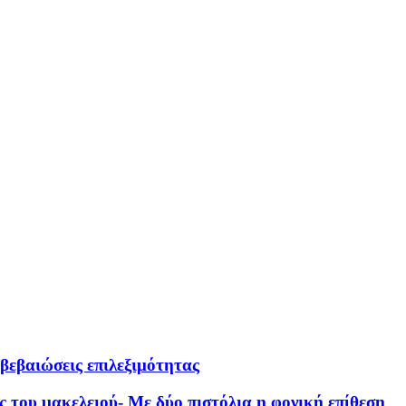
βεβαιώσεις επιλεξιμότητας
ες του μακελειού- Με δύο πιστόλια η φονική επίθεση