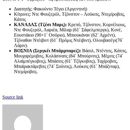
Διαιτητής: Φακούντο Τέγιο (Αργεντινή)
Κίτρινες: Ντε Φουζερόλ, Τζόνστον – Λούκιτς, Ντεμίροβιτς,
Κάτιτς
ΚΑΝΑΔΑΣ (Τζέσι Μαρς):
Κρεπό, Τζόνστον, Κορνέλιους,
Ντε Φουζερόλ, Λαριέα, Μίλαρ (61΄ Σάφελμπεργκ), Κονέ,
Εουστάκιο (90+1΄ Οσόριο), Μπιουκάναν (62΄ Αχμέντ),
Τζόναθαν Ντέιβιντ (61΄ Πρόμις Ντέιβιντ), Ολουβασέγι(76΄
Λάριν).
ΒΟΣΝΙΑ (Σεργκέι Μπάρμπαρεζ):
Βάσιλ, Ντέντιτς, Κάτιτς,
Μουχαρέμοβιτς, Κολάσινατς (84΄ Μπούρνιτς), Μέμιτς (74΄
Αλαϊμπέγκοβιτς), Μπάσιτς (61΄ Τζίγκοβιτς), Ταχίροβιτς,
Μπαϊρακτάρεβιτς (74΄ Σούνιτς), Λούκιτς (61΄ Μπάζνταρ),
Ντεμίροβιτς.
Source link