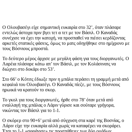
Ο Ολουβασέγι είχε σημαντική ευκαιρία στο 32’, όταν πλάσαρε
εντελώς άστοχα πριν βγει τετ α τετ με τον Βάσιλ. Ο Καναδάς
συνέχισε να έχει την κατοχή, να προσπαθεί να πιέσει κερδίζοντας
αρκετές στατικές φάσεις, όμως το ματς οδηγήθηκε στο ημίχρονο με
τους Βόσνιους μπροστά.
Το δεύτερο μέρος άρχισε με μεγάλη φάση για τους διοργανωτές. Ο
Λαρέια πλάσαρε κάτω απ’ τον Βάσιλ, με τον Κολάσινατς να
διώχνει στο δοκάρι στο 53’.
Στο 66’ ο Κότιτς έδιωξε πριν η μπάλα περάσει τη γραμμή μετά από
κεφαλιά του Ολουβασέγι. Ο Καναδάς πίεζε, με τους Βόσνιους
ηρωικά να κρατούν το σκορ.
Το γκολ για τους διοργανωτές, ήρθε στο 78’ όταν μετά από
εναλλαγή της μπάλας ο Λάριν γύρισε και σούταρε γρήγορα,
νικώντας τον Βάσιλ για το 1-1.
Ο σκόρερ στο 90+6’ μετά από σύγχυση στα καρέ της Βοσνίας, ο
Λάριν είχε την ευκαιρία αλλά χωρίς να καταφέρει να σκοράρει.
Έτσι το 1-1 «σφράγισε» τις προσπάθειες των δύο ομάδων.