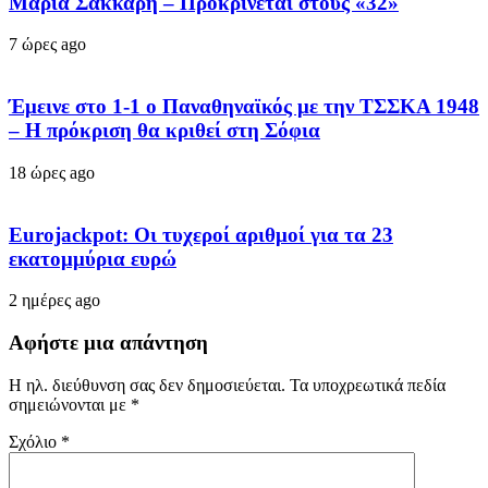
Μαρία Σάκκαρη – Προκρίνεται στους «32»
7 ώρες ago
Έμεινε στο 1-1 ο Παναθηναϊκός με την ΤΣΣΚΑ 1948
– Η πρόκριση θα κριθεί στη Σόφια
18 ώρες ago
Eurojackpot: Οι τυχεροί αριθμοί για τα 23
εκατoμμύρια ευρώ
2 ημέρες ago
Αφήστε μια απάντηση
Η ηλ. διεύθυνση σας δεν δημοσιεύεται.
Τα υποχρεωτικά πεδία
σημειώνονται με
*
Σχόλιο
*