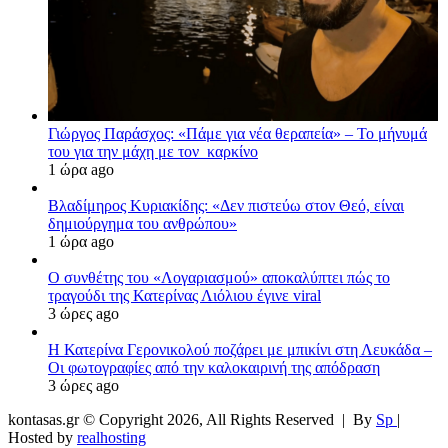
Γιώργος Παράσχος: «Πάμε για νέα θεραπεία» – Το μήνυμά
του για την μάχη με τον καρκίνο
1 ώρα ago
Βλαδίμηρος Κυριακίδης: «Δεν πιστεύω στον Θεό, είναι
δημιούργημα του ανθρώπου»
1 ώρα ago
Ο συνθέτης του «Λογαριασμού» αποκαλύπτει πώς το
τραγούδι της Κατερίνας Λιόλιου έγινε viral
3 ώρες ago
Η Κατερίνα Γερονικολού ποζάρει με μπικίνι στη Λευκάδα –
Οι φωτογραφίες από την καλοκαιρινή της απόδραση
3 ώρες ago
kontasas.gr © Copyright 2026, All Rights Reserved |
By
Sp
|
Hosted by
realhosting