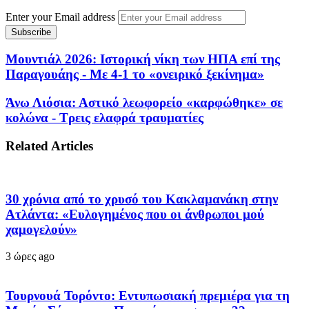
Enter your Email address
Μουντιάλ 2026: Ιστορική νίκη των ΗΠΑ επί της
Παραγουάης - Με 4-1 το «ονειρικό ξεκίνημα»
Άνω Λιόσια: Αστικό λεωφορείο «καρφώθηκε» σε
κολώνα - Τρεις ελαφρά τραυματίες
Related Articles
30 χρόνια από το χρυσό του Κακλαμανάκη στην
Ατλάντα: «Ευλογημένος που οι άνθρωποι μού
χαμογελούν»
3 ώρες ago
Τουρνουά Τορόντο: Εντυπωσιακή πρεμιέρα για τη