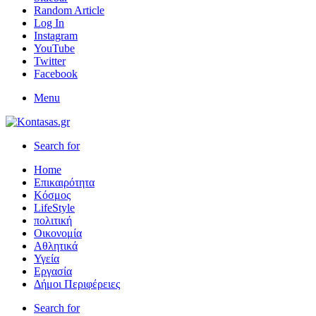
Random Article
Log In
Instagram
YouTube
Twitter
Facebook
Menu
Search for
Home
Επικαιρότητα
Κόσμος
LifeStyle
πολιτική
Οικονομία
Αθλητικά
Υγεία
Εργασία
Δήμοι Περιφέρειες
Search for