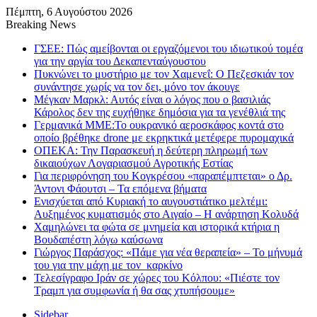
Πέμπτη, 6 Αυγούστου 2026
Breaking News
ΓΣΕΕ: Πώς αμείβονται οι εργαζόμενοι του ιδιωτικού τομέα
για την αργία του Δεκαπενταύγουστου
Πυκνώνει το μυστήριο με τον Χαμενεΐ: Ο Πεζεσκιάν τον
συνάντησε χωρίς να τον δει, μόνο τον άκουγε
Μέγκαν Μαρκλ: Αυτός είναι ο λόγος που ο βασιλιάς
Κάρολος δεν της ευχήθηκε δημόσια για τα γενέθλιά της
Γερμανικά ΜΜΕ:Το ουκρανικό αεροσκάφος κοντά στο
οποίο βρέθηκε drone με εκρηκτικά μετέφερε πυρομαχικά
ΟΠΕΚΑ: Την Παρασκευή η δεύτερη πληρωμή των
δικαιούχων Λογαριασμού Αγροτικής Εστίας
Για περιφρόνηση του Κογκρέσου «παραπέμπτεται» ο Δρ.
Άντονι Φάουτσι – Τα επόμενα βήματα
Ενισχύεται από Κυριακή το αυγουστιάτικο μελτέμι:
Αυξημένος κυματισμός στο Αιγαίο – Η ανάρτηση Κολυδά
Χαμηλώνει τα φώτα σε μνημεία και ιστορικά κτήρια η
Βουδαπέστη λόγω καύσωνα
Γιώργος Παράσχος: «Πάμε για νέα θεραπεία» – Το μήνυμά
του για την μάχη με τον καρκίνο
Τελεσίγραφο Ιράν σε χώρες του Κόλπου: «Πιέστε τον
Τραμπ για συμφωνία ή θα σας χτυπήσουμε»
Sidebar