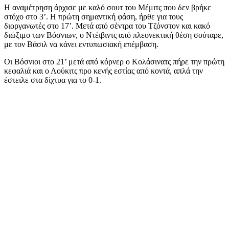
Η αναμέτρηση άρχισε με καλό σουτ του Μέμιτς που δεν βρήκε
στόχο στο 3’. Η πρώτη σημαντική φάση, ήρθε για τους
διοργανωτές στο 17’. Μετά από σέντρα του Τζόνστον και κακό
διώξιμο των Βόσνιων, ο Ντέιβιντς από πλεονεκτική θέση σούταρε,
με τον Βάσιλ να κάνει εντυπωσιακή επέμβαση.
Οι Βόσνιοι στο 21’ μετά από κόρνερ ο Κολάσινατς πήρε την πρώτη
κεφαλιά και ο Λούκιτς προ κενής εστίας από κοντά, απλά την
έστειλε στα δίχτυα για το 0-1.