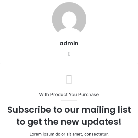
admin
W
e
b
s
i
t
With Product You Purchase
e
Subscribe to our mailing list
to get the new updates!
Lorem ipsum dolor sit amet, consectetur.