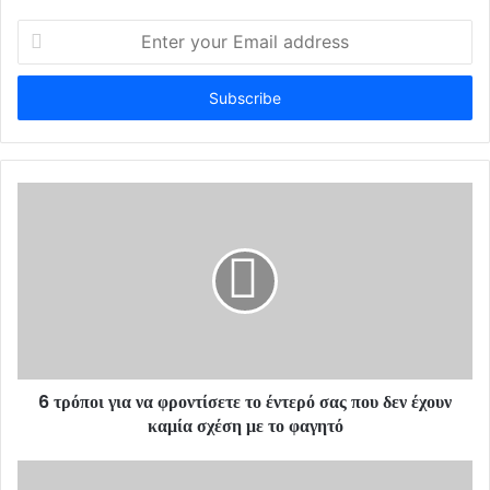
E
n
t
e
r
y
o
u
r
E
m
a
i
l
a
d
d
6 τρόποι για να φροντίσετε το έντερό σας που δεν έχουν
r
καμία σχέση με το φαγητό
e
s