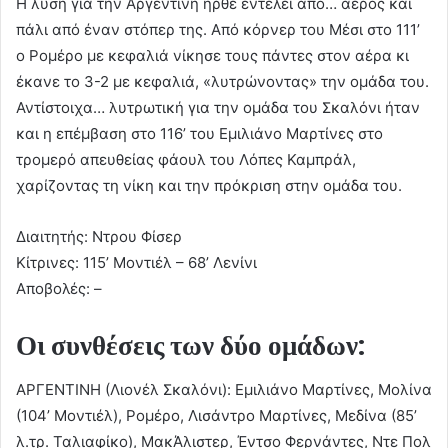
Η λύση για την Αργεντινή ήρθε εντέλει από… αέρος και
πάλι από έναν στόπερ της. Από κόρνερ του Μέσι στο 111’
ο Ρομέρο με κεφαλιά νίκησε τους πάντες στον αέρα κι
έκανε το 3-2 με κεφαλιά, «λυτρώνοντας» την ομάδα του.
Αντίστοιχα… λυτρωτική για την ομάδα του Σκαλόνι ήταν
και η επέμβαση στο 116’ του Εμιλιάνο Μαρτίνες στο
τρομερό απευθείας φάουλ του Λόπες Καμπράλ,
χαρίζοντας τη νίκη και την πρόκριση στην ομάδα του.
Διαιτητής: Ντρου Φίσερ
Κίτρινες: 115’ Μοντιέλ – 68’ Λενίνι
Αποβολές: –
Οι συνθέσεις των δύο ομάδων:
ΑΡΓΕΝΤΙΝΗ (Λιονέλ Σκαλόνι): Εμιλιάνο Μαρτίνες, Μολίνα
(104’ Μοντιέλ), Ρομέρο, Λισάντρο Μαρτίνες, Μεδίνα (85’
λ.τρ. Ταλιαφίκο), ΜακΆλιστερ, Έντσο Φερνάντες, Ντε Πολ