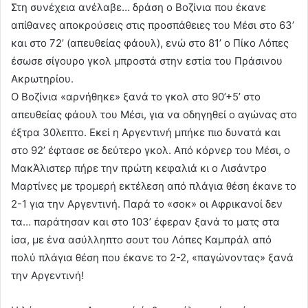
Στη συνέχεια ανέλαβε… δράση ο Βοζίνια που έκανε
απίθανες αποκρούσεις στις προσπάθειες του Μέσι στο 63’
και στο 72’ (απευθείας φάουλ), ενώ στο 81’ ο Πίκο Λόπες
έσωσε σίγουρο γκολ μπροστά στην εστία του Πράσινου
Ακρωτηρίου.
Ο Βοζίνια «αρνήθηκε» ξανά το γκολ στο 90’+5’ στο
απευθείας φάουλ του Μέσι, για να οδηγηθεί ο αγώνας στο
έξτρα 30λεπτο. Εκεί η Αργεντινή μπήκε πιο δυνατά και
στο 92’ έφτασε σε δεύτερο γκολ. Από κόρνερ του Μέσι, ο
ΜακΆλιστερ πήρε την πρώτη κεφαλιά κι ο Λισάντρο
Μαρτίνες με τρομερή εκτέλεση από πλάγια θέση έκανε το
2-1 για την Αργεντινή. Παρά το «σοκ» οι Αφρικανοί δεν
τα… παράτησαν και στο 103’ έφεραν ξανά το ματς στα
ίσα, με ένα ασύλληπτο σουτ του Λόπες Καμπράλ από
πολύ πλάγια θέση που έκανε το 2-2, «παγώνοντας» ξανά
την Αργεντινή!