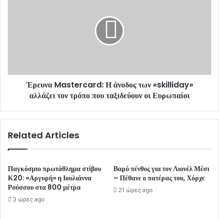
s
Έρευνα Mastercard: Η άνοδος των «skilliday»
αλλάζει τον τρόπο που ταξιδεύουν οι Ευρωπαίοι
Related Articles
Παγκόσμιο πρωτάθλημα στίβου
Βαρύ πένθος για τον Λιονέλ Μέσι
Κ20: «Αργυρή» η Ιουλιάννα
– Πέθανε ο πατέρας του, Χόρχε
Ρούσσου στα 800 μέτρα
21 ώρες ago
3 ώρες ago