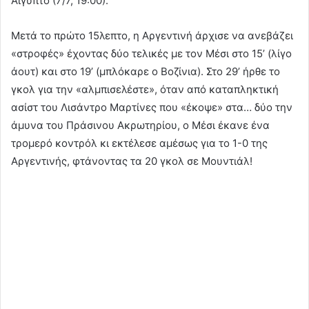
Αίγυπτο (7/7, 19:00).
Μετά το πρώτο 15λεπτο, η Αργεντινή άρχισε να ανεβάζει
«στροφές» έχοντας δύο τελικές με τον Μέσι στο 15’ (λίγο
άουτ) και στο 19’ (μπλόκαρε ο Βοζίνια). Στο 29’ ήρθε το
γκολ για την «αλμπισελέστε», όταν από καταπληκτική
ασίστ του Λισάντρο Μαρτίνες που «έκοψε» στα… δύο την
άμυνα του Πράσινου Ακρωτηρίου, ο Μέσι έκανε ένα
τρομερό κοντρόλ κι εκτέλεσε αμέσως για το 1-0 της
Αργεντινής, φτάνοντας τα 20 γκολ σε Μουντιάλ!