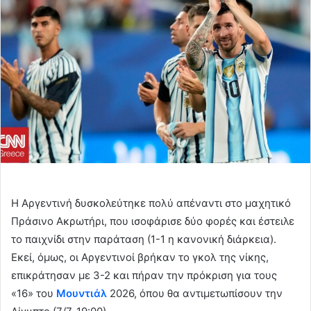
d
a
n
e
m
a
i
l
Η Αργεντινή δυσκολεύτηκε πολύ απέναντι στο μαχητικό
Πράσινο Ακρωτήρι, που ισοφάρισε δύο φορές και έστειλε
το παιχνίδι στην παράταση (1-1 η κανονική διάρκεια).
Εκεί, όμως, οι Αργεντινοί βρήκαν το γκολ της νίκης,
επικράτησαν με 3-2 και πήραν την πρόκριση για τους
«16» του
Μουντιάλ
2026, όπου θα αντιμετωπίσουν την