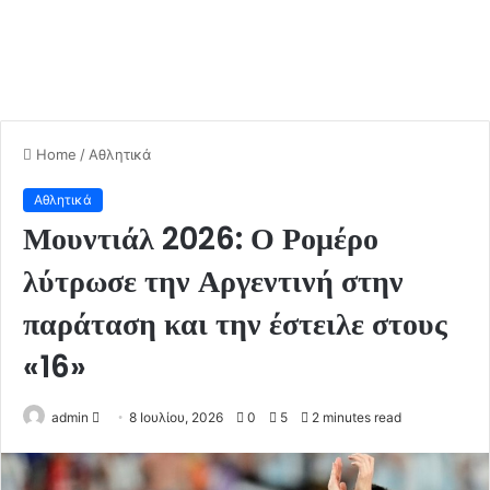
Home
/
Αθλητικά
Αθλητικά
Μουντιάλ 2026: Ο Ρομέρο
λύτρωσε την Αργεντινή στην
παράταση και την έστειλε στους
«16»
admin
S
8 Ιουλίου, 2026
0
5
2 minutes read
e
n