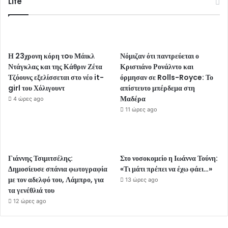
Life
Η 23χρονη κόρη τoυ Μάικλ
Νόμιζαν ότι παντρεύεται ο
Ντάγκλας και της Κάθριν Ζέτα
Κριστιάνο Ρονάλντο και
Τζόουνς εξελίσσεται στο νέο it-
όρμησαν σε Rolls-Royce: Το
girl του Χόλιγουντ
απίστευτο μπέρδεμα στη
Μαδέρα
4 ώρες ago
11 ώρες ago
Γιάννης Τσιμιτσέλης:
Στο νοσοκομείο η Ιωάννα Τούνη:
Δημοσίευσε σπάνια φωτογραφία
«Τι μάτι πρέπει να έχω φάει…»
με τον αδελφό του, Λάμπρο, για
13 ώρες ago
τα γενέθλιά του
12 ώρες ago