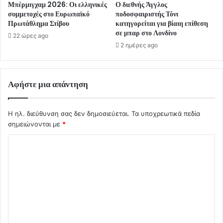
Μπέρμιγχαμ 2026: Οι ελληνικές
Ο διεθνής Άγγλος
συμμετοχές στο Ευρωπαϊκό
ποδοσφαιριστής Τόνι
Πρωτάθλημα Στίβου
κατηγορείται για βίαιη επίθεση
σε μπαρ στο Λονδίνο
22 ώρες ago
2 ημέρες ago
Αφήστε μια απάντηση
Η ηλ. διεύθυνση σας δεν δημοσιεύεται.
Τα υποχρεωτικά πεδία
σημειώνονται με
*
Σ
χ
ό
λ
ι
ο