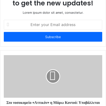
to get the new updates!
Lorem ipsum dolor sit amet, consectetur.
E
n
t
e
r
y
o
u
r
E
m
a
i
l
a
d
d
Στο νοσοκομείο «Αττικόν» η Μάρω Κοντού: Υποβάλλεται