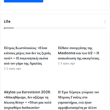
Life
Πέτρος Κωστόπουλος: «Είναι
Πέθανε συνεργάτης της
κάποιες μέρες που δεν τις ξεχνάς
Madonna και των U2 – Η
ποτέ» – Η συγκινητική εικόνα
ανακοίνωση της οικογένειας
από τον γάμο της Αμαλίας
3 ώρες ago
2 ώρες ago
Akylas για Eurovision 2026:
Η Έμα Χέμινγκ γνώρισε τον
«Aδικηθήκαμε, δεν αξίζαμε τη
Μπρους Γουίλις στο
δέκατη θέση» – «Ήταν μια πολύ
γυμναστήριο, ενώ ήταν
ψυχοφθόρα διαδικασία»
αρραβωνιασμένη με άλλον