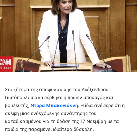
d
a
n
e
m
a
i
l
Στο ζήτημα της αποφυλάκισης του Αλέξανδρου
Γιωτόπουλου αναφέρθηκε η πρώην υπουργός και
βουλευτής,
Ντόρα Μπακογιάννη
. Η ίδια ανέφερε ότι η
σκέψη μιας ενδεχόμενης συνάντησης του
καταδικασμένου για τη δράση της 17 Νοέμβρη με τα
παιδιά της παραμένει ιδιαίτερα δύσκολη.