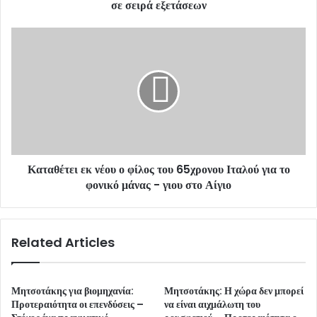
r
σε σειρά εξετάσεων
e
s
s
Καταθέτει εκ νέου ο φίλος του 65χρονου Ιταλού για το
φονικό μάνας - γιου στο Αίγιο
Related Articles
Μητσοτάκης για βιομηχανία:
Μητσοτάκης: Η χώρα δεν μπορεί
Προτεραιότητα οι επενδύσεις –
να είναι αιχμάλωτη του