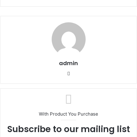
admin
W
e
b
s
i
t
With Product You Purchase
e
Subscribe to our mailing list