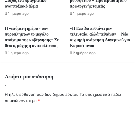
Στόχος ένα πραγματικό
ρουσφετιού – Προτεραιότητα ο
αναπτυξιακό άλμα
πρωτογενής τομεάς
1 ημέρα ago
1 ημέρα ago
Η «επόμενη ημέρα» των
«Η Ελπίδα πεθαίνει μεν
πυρόπληκτων το μεγάλο
τελευταία, αλλά πεθαίνει» – Νέα
στοίχημα της κυβέρνησης- Σε
αιχμηρή ανάρτηση Αυγερινού για
θέσεις μάχης η αντιπολίτευση
Καρυστιανού
1 ημέρα ago
2 ημέρες ago
Αφήστε μια απάντηση
Η ηλ. διεύθυνση σας δεν δημοσιεύεται.
Τα υποχρεωτικά πεδία
σημειώνονται με
*
Σ
χ
ό