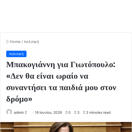
Home
/
πολιτική
πολιτική
Μπακογιάννη για Γιωτόπουλο:
«Δεν θα είναι ωραίο να
συναντήσει τα παιδιά μου στον
δρόμο»
admin
S
16 Ιουνίου, 2026
0
3
3 minutes read
e
n