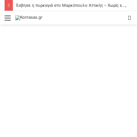
Έσβησε η πυρκαγιά στο Μαρκόπουλο Αττικής – Χωρίς ενεργό μέτωπο η φωτιά κοντά στη Θέρμη
Menu
S
fo