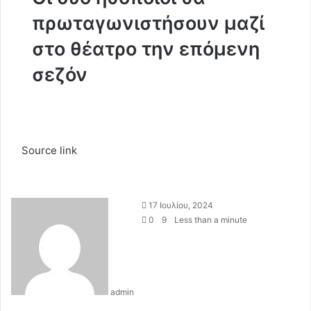
πρωταγωνιστήσουν μαζί
στο θέατρο την επόμενη
σεζόν
Source link
S
17 Ιουλίου, 2024
e
0
9
Less than a minute
n
d
a
n
admin
e
m