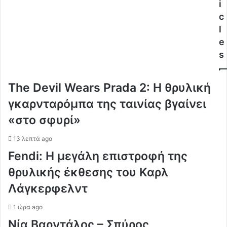
i
c
l
e
s
The Devil Wears Prada 2: Η θρυλική
γκαρνταρόμπα της ταινίας βγαίνει
«στο σφυρί»
13 λεπτά ago
Fendi: Η μεγάλη επιστροφή της
θρυλικής έκθεσης του Καρλ
Λάγκερφελντ
1 ώρα ago
Νία Βαρντάλος – Σπύρος