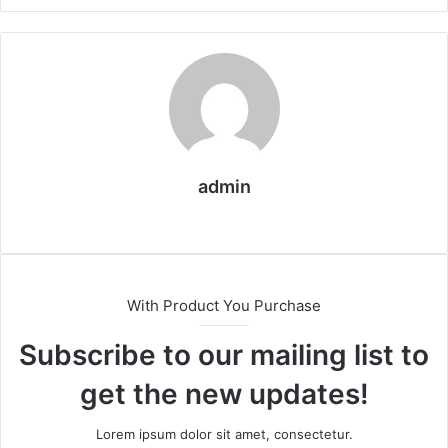
a
i
l
admin
W
e
b
s
With Product You Purchase
i
t
Subscribe to our mailing list to
e
get the new updates!
Lorem ipsum dolor sit amet, consectetur.