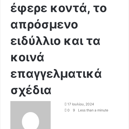
έφερε κοντά, το
απρόσμενο
ειδύλλιο και τα
κοινά
επαγγελματικά
σχέδια
S
17 Ιουλίου, 2024
e
0
9
Less than a minute
n
d
a