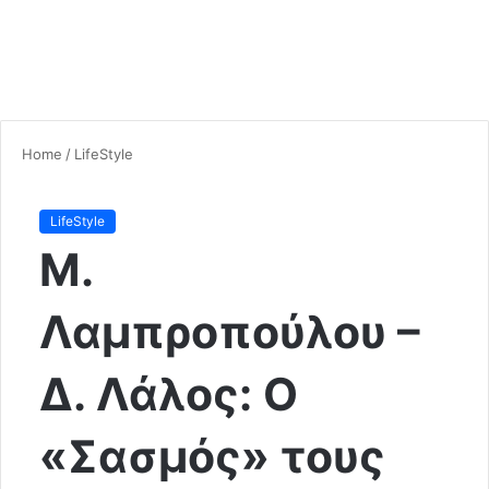
Home
/
LifeStyle
LifeStyle
Μ.
Λαμπροπούλου –
Δ. Λάλος: Ο
«Σασμός» τους