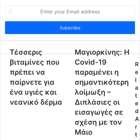
E
n
t
e
r
y
o
Τέσσερις
Μαγιορκίνης: Η
u
βιταμίνες που
Covid-19
r
R
E
πρέπει να
παραμένει η
e
m
l
παίρνετε για
σημαντικότερη
a
a
i
ένα υγιές και
λοίμωξη –
l
t
a
νεανικό δέρμα
Διπλάσιες οι
e
d
εισαγωγές σε
d
d
A
r
σχέση με τον
r
e
Μάιο
s
t
s