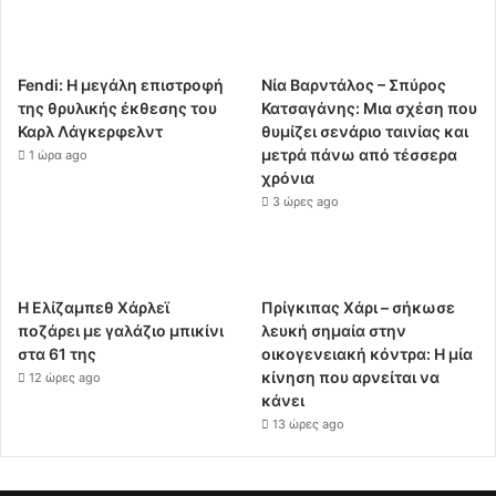
Fendi: Η μεγάλη επιστροφή
Νία Βαρντάλος – Σπύρος
της θρυλικής έκθεσης του
Κατσαγάνης: Μια σχέση που
Καρλ Λάγκερφελντ
θυμίζει σενάριο ταινίας και
μετρά πάνω από τέσσερα
1 ώρα ago
χρόνια
3 ώρες ago
Η Ελίζαμπεθ Χάρλεϊ
Πρίγκιπας Χάρι – σήκωσε
ποζάρει με γαλάζιο μπικίνι
λευκή σημαία στην
στα 61 της
οικογενειακή κόντρα: Η μία
κίνηση που αρνείται να
12 ώρες ago
κάνει
13 ώρες ago