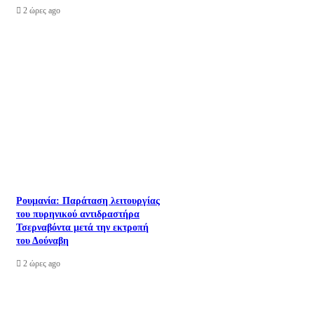
2 ώρες ago
Ρουμανία: Παράταση λειτουργίας
του πυρηνικού αντιδραστήρα
Τσερναβόντα μετά την εκτροπή
του Δούναβη
2 ώρες ago