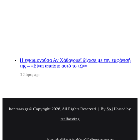
Η εγκυμονούσα Αν Χάθαγουεϊ δίχασε με την εμφάνισή
της – «Είναι απαίσιο αυτό το τζιν»
2 ώρες ago
kontasas.gr © Copyright 2026, All Rights Reserved |
By
Sp
| Hosted by
realhosting
Facebook
Twitter
YouTube
Instagram