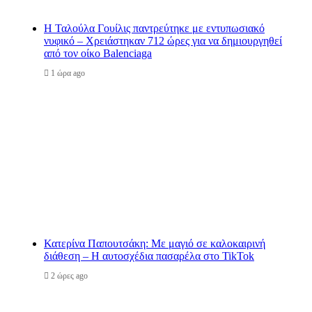
Η Ταλούλα Γουίλις παντρεύτηκε με εντυπωσιακό
νυφικό – Χρειάστηκαν 712 ώρες για να δημιουργηθεί
από τον οίκο Balenciaga
1 ώρα ago
Κατερίνα Παπουτσάκη: Με μαγιό σε καλοκαιρινή
διάθεση – Η αυτοσχέδια πασαρέλα στο TikTok
2 ώρες ago