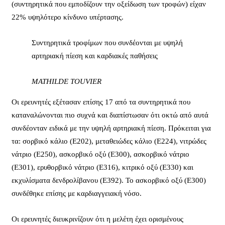
(συντηρητικά που εμποδίζουν την οξείδωση των τροφών) είχαν
22% υψηλότερο κίνδυνο υπέρτασης.
Συντηρητικά τροφίμων που συνδέονται με υψηλή
αρτηριακή πίεση και καρδιακές παθήσεις
MATHILDE TOUVIER
Οι ερευνητές εξέτασαν επίσης 17 από τα συντηρητικά που
καταναλώνονται πιο συχνά και διαπίστωσαν ότι οκτώ από αυτά
συνδέονταν ειδικά με την υψηλή αρτηριακή πίεση. Πρόκειται για
τα: σορβικό κάλιο (E202), μεταθειώδες κάλιο (E224), νιτρώδες
νάτριο (E250), ασκορβικό οξύ (E300), ασκορβικό νάτριο
(E301), ερυθορβικό νάτριο (E316), κιτρικό οξύ (E330) και
εκχυλίσματα δενδρολίβανου (E392). Το ασκορβικό οξύ (E300)
συνδέθηκε επίσης με καρδιαγγειακή νόσο.
Οι ερευνητές διευκρινίζουν ότι η μελέτη έχει ορισμένους