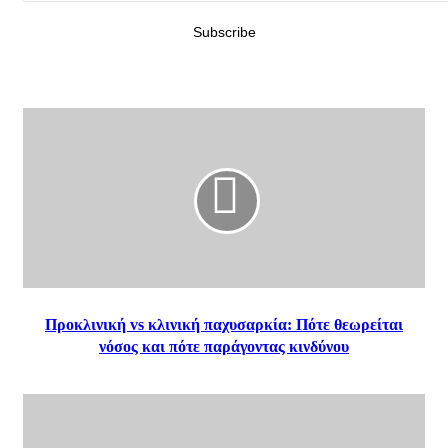
Προκλινική vs κλινική παχυσαρκία: Πότε θεωρείται
νόσος και πότε παράγοντας κινδύνου