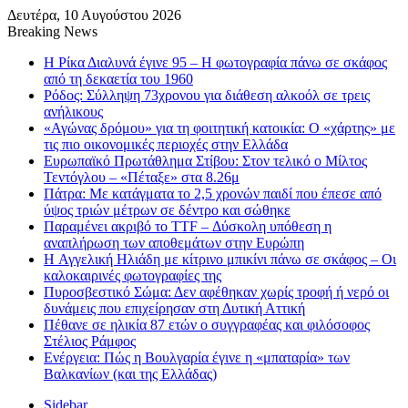
Δευτέρα, 10 Αυγούστου 2026
Breaking News
Η Ρίκα Διαλυνά έγινε 95 – Η φωτογραφία πάνω σε σκάφος
από τη δεκαετία του 1960
Ρόδος: Σύλληψη 73χρονου για διάθεση αλκοόλ σε τρεις
ανήλικους
«Αγώνας δρόμου» για τη φοιτητική κατοικία: Ο «χάρτης» με
τις πιο οικονομικές περιοχές στην Ελλάδα
Ευρωπαϊκό Πρωτάθλημα Στίβου: Στον τελικό ο Μίλτος
Τεντόγλου – «Πέταξε» στα 8.26μ
Πάτρα: Με κατάγματα το 2,5 χρονών παιδί που έπεσε από
ύψος τριών μέτρων σε δέντρο και σώθηκε
Παραμένει ακριβό το TTF – Δύσκολη υπόθεση η
αναπλήρωση των αποθεμάτων στην Ευρώπη
H Αγγελική Ηλιάδη με κίτρινο μπικίνι πάνω σε σκάφος – Οι
καλοκαιρινές φωτογραφίες της
Πυροσβεστικό Σώμα: Δεν αφέθηκαν χωρίς τροφή ή νερό οι
δυνάμεις που επιχείρησαν στη Δυτική Αττική
Πέθανε σε ηλικία 87 ετών ο συγγραφέας και φιλόσοφος
Στέλιος Ράμφος
Ενέργεια: Πώς η Βουλγαρία έγινε η «μπαταρία» των
Βαλκανίων (και της Ελλάδας)
Sidebar