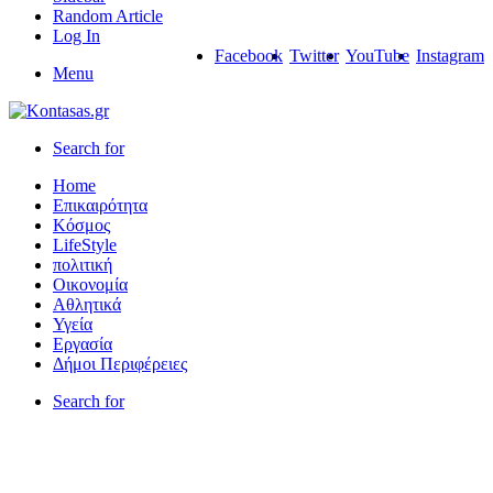
Random Article
Log In
Facebook
Twitter
YouTube
Instagram
Menu
Search for
Home
Επικαιρότητα
Κόσμος
LifeStyle
πολιτική
Οικονομία
Αθλητικά
Υγεία
Εργασία
Δήμοι Περιφέρειες
Search for