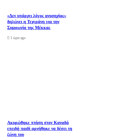
«Δεν υπάρχει λόγος ανυσηχίας»
δηλώνει η Τεχεράνη για την
Συμφωνία της Μέκκας
1 ώρα ago
Ακυρώθηκε πτήση στον Καναδά
επειδή παιδί αρνήθηκε να δέσει τη
ζώνη του