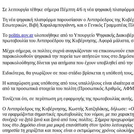
Σε λειτουργία τέθηκε σήμερα Πέμπτη 4/6 η νέα ψηφιακή πλατφόρμ
Τη νέα ψηφιακή πλατφόρμα παρουσίασαν ο Αντιπρόεδρος της Κυβέ
Εσωτερικών, Βιβή Χαραλαμπογιάννη, και
ο Γενικός Γραμματέας Π
Το
politis.gov.gr
υλοποιήθηκε από το Υπουργείο Ψηφιακής Διακυβέρνη
πρωτοβουλία του Αντιπροέδρου της Κυβέρνησης. Αφορά μάλιστα, σε 
Μέχρι σήμερα, οι πολίτες συχνά αναγκάζονταν να επικοινωνούν επαν
παρακολουθούν ψηφιακά την πορεία των αιτήσεών τους στο Δημόσιο,
παρακολούθησης δίνεται για αιτήματα που έχουν υποβληθεί από την
Ειδικότερα, θα γνωρίζουν σε ποιο στάδιο βρίσκεται η υπόθεσή τους, 
Η καταχώριση μιας υπόθεσης από τους υπαλλήλους είναι ιδιαίτερα α
από τα προσωπικά στοιχεία του πολίτη (Προσωπικός Αριθμός, ΑΦΜ,
Τονίζεται ότι, σε περίπτωση μη εφαρμογής της πρωτοβουλίας αυτής,
Ο Αντιπρόεδρος της Κυβέρνησης, Κωστής Χατζηδάκης, δήλωσε:
«
Ο
να εφαρμόζονται σημαντικές πρωτοβουλίες του νόμου, με πιο χαρακτη
συνέχιζε να ζητά ξανά και ξανά από τους πολίτες. Σήμερα προχωρούμ
τους στο Δημόσιο είναι μια μικρή επανάσταση στον τρόπο λειτουργίας 
υπηρεσία τη χειρίζεται και ποιος είναι ο εκτιμώμενος χρόνος ολοκλή