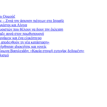
του Ορμούζ
άς – Ζητά την άσκηση πιέσεων στο Ισραήλ
ίστρι και Αίγινα
ουριστών που θέλουν να δουν την έκλειψη
ταξε αυγά στον πρωθυπουργό
υνάμεις και ένα ελικόπτερο
α αποδεχθούν τη νέα κατάσταση»
ήχθησαν ιδιοκτήτης και γονείς
Βύρωνα Βασιλειάδη: «Καμία στιγμή ευτυχίας δεδομένη»
λισμό