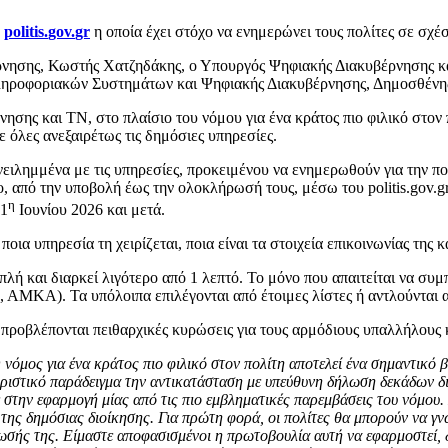
α
politis
.
gov
.
gr
η οποία έχει στόχο να ενημερώνει τους πολίτες σε σχέ
ρνησης, Κωστής Χατζηδάκης, ο Υπουργός Ψηφιακής Διακυβέρνησης κ
ληροφοριακών Συστημάτων και Ψηφιακής Διακυβέρνησης, Δημοσθένη
σης και ΤΝ, στο πλαίσιο του νόμου για ένα κράτος πιο φιλικό στον 
όλες ανεξαιρέτως τις δημόσιες υπηρεσίες.
ειλημμένα με τις υπηρεσίες, προκειμένου να ενημερωθούν για την πο
 από την υποβολή έως την ολοκλήρωσή τους, μέσω του politis.gov.g
η
 1
Ιουνίου 2026 και μετά.
ποια υπηρεσία τη χειρίζεται, ποια είναι τα στοιχεία επικοινωνίας της
πλή και διαρκεί λιγότερο από 1 λεπτό. Το μόνο που απαιτείται να συ
 ΑΜΚΑ). Τα υπόλοιπα επιλέγονται από έτοιμες λίστες ή αντλούνται 
 προβλέπονται πειθαρχικές κυρώσεις για τους αρμόδιους υπαλλήλους 
 νόμος για ένα κράτος πιο φιλικό στον πολίτη αποτελεί ένα σημαντικό
ριστικό παράδειγμα την αντικατάσταση με υπεύθυνη δήλωση δεκάδων δι
ε στην εφαρμογή μίας από τις πιο εμβληματικές παρεμβάσεις του νόμο
της δημόσιας διοίκησης. Για πρώτη φορά, οι πολίτες θα μπορούν να γνω
ρωσής της. Είμαστε αποφασισμένοι η πρωτοβουλία αυτή να εφαρμοστεί, 