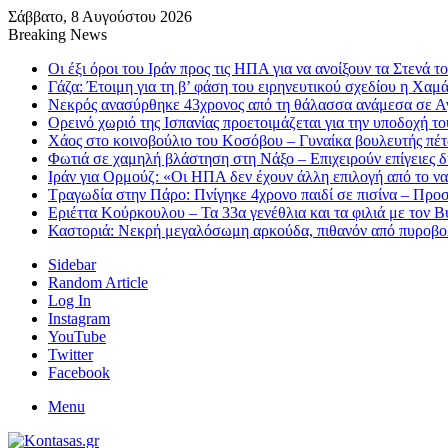
Σάββατο, 8 Αυγούστου 2026
Breaking News
Οι έξι όροι του Ιράν προς τις ΗΠΑ για να ανοίξουν τα Στενά 
Γάζα: Έτοιμη για τη β’ φάση του ειρηνευτικού σχεδίου η Χαμ
Νεκρός ανασύρθηκε 43χρονος από τη θάλασσα ανάμεσα σε Αγκ
Ορεινό χωριό της Ισπανίας προετοιμάζεται για την υποδοχή τ
Χάος στο κοινοβούλιο του Κοσόβου – Γυναίκα βουλευτής πέ
Φωτιά σε χαμηλή βλάστηση στη Νάξο – Επιχειρούν επίγειες δ
Ιράν για Ορμούζ: «Οι ΗΠΑ δεν έχουν άλλη επιλογή από το ν
Τραγωδία στην Πάρο: Πνίγηκε 4χρονο παιδί σε πισίνα – Προσ
Εριέττα Κούρκουλου – Τα 33α γενέθλια και τα φιλιά με τον 
Καστοριά: Νεκρή μεγαλόσωμη αρκούδα, πιθανόν από πυροβο
Sidebar
Random Article
Log In
Instagram
YouTube
Twitter
Facebook
Menu