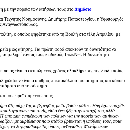
ση με την πορεία των αιτήσεων τους στο
Δημόσιο
.
αι Τεχνητής Νοημοσύνης, Δημήτρης Παπαστεργίου, η Υφυπουργός
ς Αναγνωστόπουλος.
πολίτη, ο οποίος ψηφίστηκε από τη Βουλή στα τέλη Απριλίου, με
ρεία μιας αίτησης. Για πρώτη φορά αποκτούν τη δυνατότητα να
r, συμπληρώνοντας τους κωδικούς TaxisNet. H δυνατότητα
 και ποιος είναι ο εκτιμώμενος χρόνος ολοκλήρωσης της διαδικασίας.
μπληρώσουν είναι ο αριθμός πρωτοκόλλου του αιτήματος και κάποιο
αυτόματα από το σύστημα.
και τους προϊσταμένους τους.
 βήμα στη μάχη της κυβέρνησης με το βαθύ κράτος. Ήδη έχουν αρχίσει
καιολογητικών που το Δημόσιο έχει ήδη στην κατοχή του, αλλά
υ. Η ψηφιακή ενημέρωση των πολιτών για την πορεία των αιτήσεών
ρίζουν με ακρίβεια σε ποιο στάδιο βρίσκεται η υπόθεσή τους, ποια
δίχως να λογαριάσουμε τις όποιες αντιδράσεις στενόμυαλων