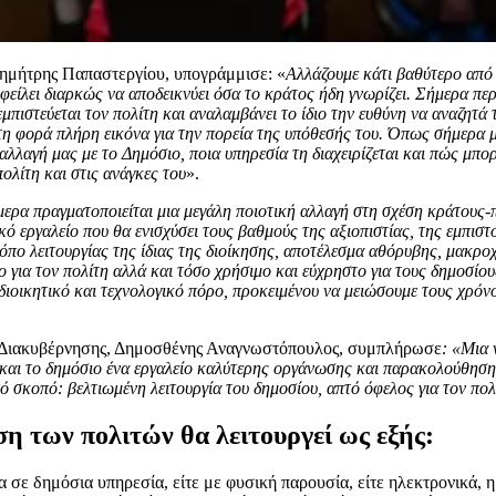
ημήτρης Παπαστεργίου, υπογράμμισε: «
Αλλάζουμε κάτι βαθύτερο από 
οφείλει διαρκώς να αποδεικνύει όσα το κράτος ήδη γνωρίζει. Σήμερα πε
εμπιστεύεται τον πολίτη και αναλαμβάνει το ίδιο την ευθύνη να αναζητά 
η φορά πλήρη εικόνα για την πορεία της υπόθεσής του. Όπως σήμερα μ
αλλαγή μας με το Δημόσιο, ποια υπηρεσία τη διαχειρίζεται και πώς μπο
ολίτη και στις ανάγκες του
».
ερα πραγματοποιείται μια μεγάλη ποιοτική αλλαγή στη σχέση κράτους
κό εργαλείο που θα ενισχύσει τους βαθμούς της αξιοπιστίας, της εμπιστ
όπο λειτουργίας της ίδιας της διοίκησης, αποτέλεσμα αθόρυβης, μακροχ
 για τον πολίτη αλλά και τόσο χρήσιμο και εύχρηστο για τους δημοσίο
 διοικητικό και τεχνολογικό πόρο, προκειμένου να μειώσουμε τους χρό
 Διακυβέρνησης, Δημοσθένης Αναγνωστόπουλος, συμπλήρωσε
: «Μια 
υ και το δημόσιο ένα εργαλείο καλύτερης οργάνωσης και παρακολούθησ
 σκοπό: βελτιωμένη λειτουργία του δημοσίου, απτό όφελος για τον πολ
η των πολιτών θα λειτουργεί ως εξής:
α σε δημόσια υπηρεσία, είτε με φυσική παρουσία, είτε ηλεκτρονικά,