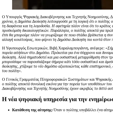
Ο Υπουργός Ψηφιακής Διακυβέρνησης και Τεχνητής Νοημοσύνης, Δ
χρόνια, η Δημόσια Διοίκηση λειτουργούσε με τη λογική ότι ο πολίτης 
τη διαφάνεια και τη λογοδοσία. Η αφετηρία πλέον είναι ότι το κράτος 
προσκόμιση δικαιολογητικών. Παράλληλα, ο πολίτης αποκτά για πρώτ
έτσι θα μπορούμε πλέον να γνωρίζουμε σε ποιο στάδιο βρίσκεται η συν
αλλαγή κουλτούρας, που φέρνει τη Δημόσια Διοίκηση πιο κοντά στον π
Η Υφυπουργός Εσωτερικών, Βιβή Χαραλαμπογιάννη, ανέφερε: «
Σήμ
πορεία αιτήσεων στο Δημόσιο. Πρόκειται για ένα σύγχρονο και δυναμι
διοίκηση. Αλλά σηματοδοτεί και μια ουσιαστική μεταρρύθμιση στον τρ
μπορούσαμε να παρουσιάζουμε σήμερα κάτι τόσο ουσιαστικό και άμεσο
διοίκησης, χτίζουμε το νέο δημόσιο αξιοποιώντας κάθε επιστημονικό,
του πολίτη
».
Ο Γενικός Γραμματέας Πληροφοριακών Συστημάτων και Ψηφιακής
ο πολίτης αποκτά συνολική εικόνα για την πορεία των υποθέσεων το
Διακυβέρνησης και Τεχνητής Νοημοσύνης έχουν ακριβώς το διττό αυτό
Η νέα ψηφιακή υπηρεσία για την ενημέρωσ
Κατάθεση της αίτησης:
Όταν ο πολίτης υποβάλλει ένα αίτημ