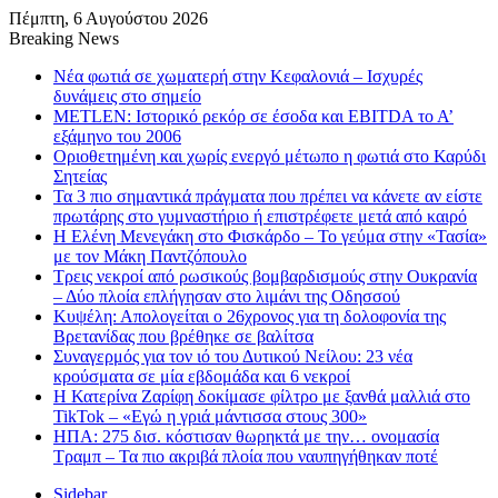
Πέμπτη, 6 Αυγούστου 2026
Breaking News
Νέα φωτιά σε χωματερή στην Κεφαλονιά – Ισχυρές
δυνάμεις στο σημείο
METLEN: Ιστορικό ρεκόρ σε έσοδα και EBITDA το Α’
εξάμηνο του 2006
Οριοθετημένη και χωρίς ενεργό μέτωπο η φωτιά στο Καρύδι
Σητείας
Τα 3 πιο σημαντικά πράγματα που πρέπει να κάνετε αν είστε
πρωτάρης στο γυμναστήριο ή επιστρέφετε μετά από καιρό
Η Ελένη Μενεγάκη στο Φισκάρδο – Το γεύμα στην «Τασία»
με τον Μάκη Παντζόπουλο
Τρεις νεκροί από ρωσικούς βομβαρδισμούς στην Ουκρανία
– Δύο πλοία επλήγησαν στο λιμάνι της Οδησσού
Κυψέλη: Απολογείται ο 26χρονος για τη δολοφονία της
Βρετανίδας που βρέθηκε σε βαλίτσα
Συναγερμός για τον ιό του Δυτικού Νείλου: 23 νέα
κρούσματα σε μία εβδομάδα και 6 νεκροί
Η Κατερίνα Ζαρίφη δοκίμασε φίλτρο με ξανθά μαλλιά στο
TikTok – «Εγώ η γριά μάντισσα στους 300»
ΗΠΑ: 275 δισ. κόστισαν θωρηκτά με την… ονομασία
Τραμπ – Τα πιο ακριβά πλοία που ναυπηγήθηκαν ποτέ
Sidebar