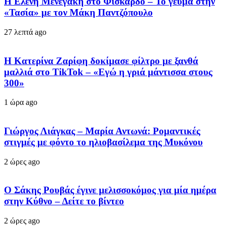
Η Ελένη Μενεγάκη στο Φισκάρδο – Το γεύμα στην
«Τασία» με τον Μάκη Παντζόπουλο
27 λεπτά ago
Η Κατερίνα Ζαρίφη δοκίμασε φίλτρο με ξανθά
μαλλιά στο TikTok – «Εγώ η γριά μάντισσα στους
300»
1 ώρα ago
Γιώργος Λιάγκας – Μαρία Αντωνά: Ρομαντικές
στιγμές με φόντο το ηλιοβασίλεμα της Μυκόνου
2 ώρες ago
Ο Σάκης Ρουβάς έγινε μελισσοκόμος για μία ημέρα
στην Κύθνο – Δείτε το βίντεο
2 ώρες ago