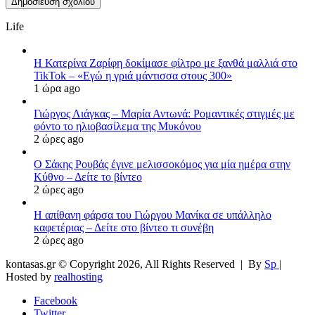
Life
Η Κατερίνα Ζαρίφη δοκίμασε φίλτρο με ξανθά μαλλιά στο
TikTok – «Εγώ η γριά μάντισσα στους 300»
1 ώρα ago
Γιώργος Λιάγκας – Μαρία Αντωνά: Ρομαντικές στιγμές με
φόντο το ηλιοβασίλεμα της Μυκόνου
2 ώρες ago
Ο Σάκης Ρουβάς έγινε μελισσοκόμος για μία ημέρα στην
Κύθνο – Δείτε το βίντεο
2 ώρες ago
Η απίθανη φάρσα του Γιώργου Μανίκα σε υπάλληλο
καφετέριας – Δείτε στο βίντεο τι συνέβη
2 ώρες ago
kontasas.gr © Copyright 2026, All Rights Reserved |
By
Sp
|
Hosted by
realhosting
Facebook
Twitter