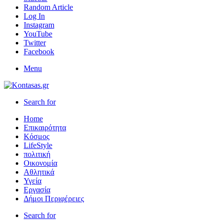
Random Article
Log In
Instagram
YouTube
Twitter
Facebook
Menu
Search for
Home
Επικαιρότητα
Κόσμος
LifeStyle
πολιτική
Οικονομία
Αθλητικά
Υγεία
Εργασία
Δήμοι Περιφέρειες
Search for