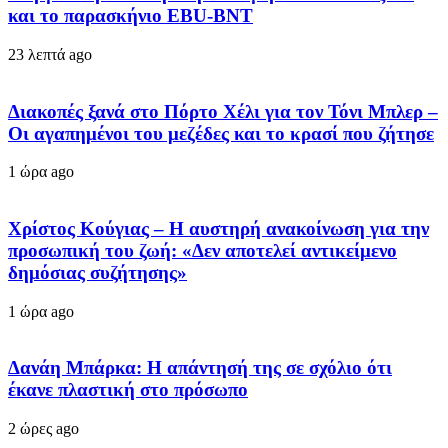
και το παρασκήνιο EBU-BNT
23 λεπτά ago
Διακοπές ξανά στο Πόρτο Χέλι για τον Τόνι Μπλερ –
Οι αγαπημένοι του μεζέδες και το κρασί που ζήτησε
1 ώρα ago
Χρίστος Κούγιας – Η αυστηρή ανακοίνωση για την
προσωπική του ζωή: «Δεν αποτελεί αντικείμενο
δημόσιας συζήτησης»
1 ώρα ago
Δανάη Μπάρκα: Η απάντησή της σε σχόλιο ότι
έκανε πλαστική στο πρόσωπο
2 ώρες ago