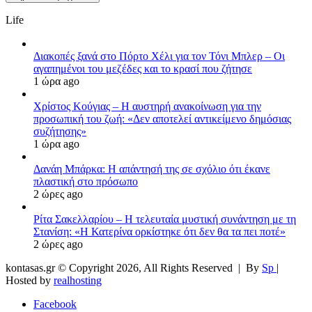
Life
Διακοπές ξανά στο Πόρτο Χέλι για τον Τόνι Μπλερ – Οι
αγαπημένοι του μεζέδες και το κρασί που ζήτησε
1 ώρα ago
Χρίστος Κούγιας – Η αυστηρή ανακοίνωση για την
προσωπική του ζωή: «Δεν αποτελεί αντικείμενο δημόσιας
συζήτησης»
1 ώρα ago
Δανάη Μπάρκα: Η απάντησή της σε σχόλιο ότι έκανε
πλαστική στο πρόσωπο
2 ώρες ago
Ρίτα Σακελλαρίου – Η τελευταία μυστική συνάντηση με τη
Στανίση: «Η Κατερίνα ορκίστηκε ότι δεν θα τα πει ποτέ»
2 ώρες ago
kontasas.gr © Copyright 2026, All Rights Reserved |
By
Sp
|
Hosted by
realhosting
Facebook