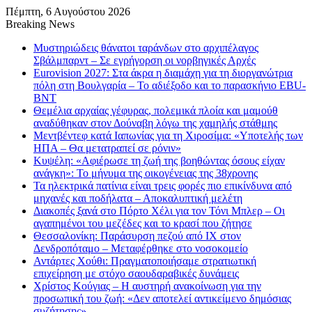
Πέμπτη, 6 Αυγούστου 2026
Breaking News
Μυστηριώδεις θάνατοι ταράνδων στο αρχιπέλαγος
Σβάλμπαρντ – Σε εγρήγορση οι νορβηγικές Αρχές
Eurovision 2027: Στα άκρα η διαμάχη για τη διοργανώτρια
πόλη στη Βουλγαρία – Το αδιέξοδο και το παρασκήνιο EBU-
BNT
Θεμέλια αρχαίας γέφυρας, πολεμικά πλοία και μαμούθ
αναδύθηκαν στον Δούναβη λόγω της χαμηλής στάθμης
Μεντβέντεφ κατά Ιαπωνίας για τη Χιροσίμα: «Υποτελής των
ΗΠΑ – Θα μετατραπεί σε ρόνιν»
Κυψέλη: «Αφιέρωσε τη ζωή της βοηθώντας όσους είχαν
ανάγκη»: Το μήνυμα της οικογένειας της 38χρονης
Τα ηλεκτρικά πατίνια είναι τρεις φορές πιο επικίνδυνα από
μηχανές και ποδήλατα – Αποκαλυπτική μελέτη
Διακοπές ξανά στο Πόρτο Χέλι για τον Τόνι Μπλερ – Οι
αγαπημένοι του μεζέδες και το κρασί που ζήτησε
Θεσσαλονίκη: Παράσυρση πεζού από ΙΧ στον
Δενδροπόταμο – Μεταφέρθηκε στο νοσοκομείο
Αντάρτες Χούθι: Πραγματοποιήσαμε στρατιωτική
επιχείρηση με στόχο σαουδαραβικές δυνάμεις
Χρίστος Κούγιας – Η αυστηρή ανακοίνωση για την
προσωπική του ζωή: «Δεν αποτελεί αντικείμενο δημόσιας
συζήτησης»