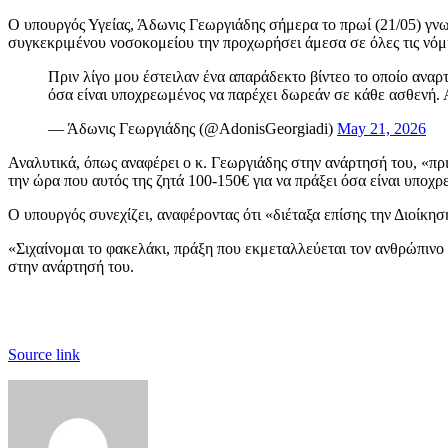
Ο υπουργός Υγείας, Άδωνις Γεωργιάδης σήμερα το πρωί (21/05) γνω
συγκεκριμένου νοσοκομείου την προχωρήσει άμεσα σε όλες τις νόμ
Πριν λίγο μου έστειλαν ένα απαράδεκτο βίντεο το οποίο αναρ
όσα είναι υποχρεωμένος να παρέχει δωρεάν σε κάθε ασθενή.
— Άδωνις Γεωργιάδης (@AdonisGeorgiadi)
May 21, 2026
Αναλυτικά, όπως αναφέρει ο κ. Γεωργιάδης στην ανάρτησή του, «πρι
την ώρα που αυτός της ζητά 100-150€ για να πράξει όσα είναι υπο
Ο υπουργός συνεχίζει, αναφέροντας ότι «διέταξα επίσης την Διοίκ
«Σιχαίνομαι το φακελάκι, πράξη που εκμεταλλεύεται τον ανθρώπινο
στην ανάρτησή του.
Source link