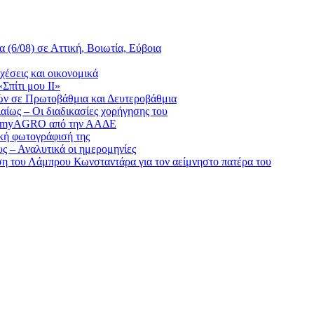
(6/08) σε Αττική, Βοιωτία, Εύβοια
έσεις και οικονομικά
Σπίτι μου ΙΙ»
ικών σε Πρωτοβάθμια και Δευτεροβάθμια
ίως – Οι διαδικασίες χορήγησης του
του myAGRO από την ΑΑΔΕ
ακή φωτογράφισή της
υς – Αναλυτικά οι ημερομηνίες
ση του Λάμπρου Κωνσταντάρα για τον αείμνηστο πατέρα του