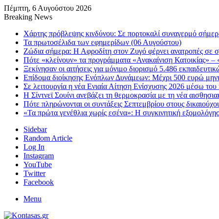
Πέμπτη, 6 Αυγούστου 2026
Breaking News
Χάρτης πρόβλεψης κινδύνου: Σε πορτοκαλί συναγερμό σήμερα 
Τα πρωτοσέλιδα των εφημερίδων (06 Αυγούστου)
Ζώδια σήμερα: Η Αφροδίτη στον Ζυγό φέρνει ανατροπές σε σχ
Πότε «κλείνουν» τα προγράμματα «Ανακαίνιση Κατοικίας» – «
Ξεκίνησαν οι αιτήσεις για μόνιμο διορισμό 5.486 εκπαιδευτ
Επίδομα διοίκησης Ενόπλων Δυνάμεων: Μέχρι 500 ευρώ μηνια
Σε λειτουργία η νέα Ενιαία Αίτηση Ενίσχυσης 2026 μέσω 
Η Σίντνεϊ Σουίνι ανεβάζει τη θερμοκρασία με τη νέα αισθησι
Πότε πληρώνονται οι συντάξεις Σεπτεμβρίου στους δικαιούχο
«Τα πρώτα γενέθλια χωρίς εσένα»: Η συγκινητική εξομολόγη
Sidebar
Random Article
Log In
Instagram
YouTube
Twitter
Facebook
Menu