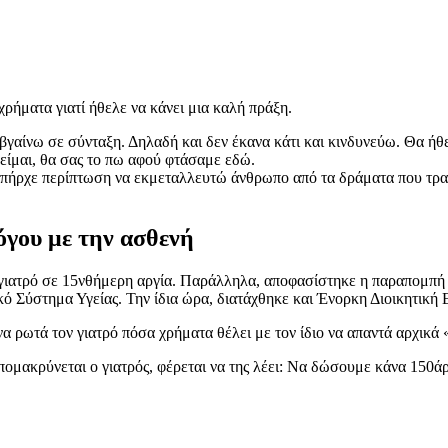
 χρήματα γιατί ήθελε να κάνει μια καλή πράξη.
α βγαίνω σε σύνταξη. Δηλαδή και δεν έκανα κάτι και κινδυνεύω. Θα ήθ
 είμαι, θα σας το πω αφού φτάσαμε εδώ.
ήρχε περίπτωση να εκμεταλλευτώ άνθρωπο από τα δράματα που τραβά
όγου με την ασθενή
 γιατρό σε 15νθήμερη αργία. Παράλληλα, αποφασίστηκε η παραπομπή 
ικό Σύστημα Υγείας. Την ίδια ώρα, διατάχθηκε και Ένορκη Διοικητική
α ρωτά τον γιατρό πόσα χρήματα θέλει με τον ίδιο να απαντά αρχικά 
μακρύνεται ο γιατρός, φέρεται να της λέει: Να δώσουμε κάνα 150άρι,