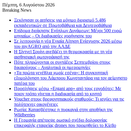
Πέμπτη, 6 Αυγούστου 2026
Breaking News
Ξεκίνησαν οι αιτήσεις για μόνιμο διορισμό 5.486
εκπαιδευτικών σε Πρωτοβάθμια και Δευτεροβάθμια
Επίδομα διοίκησης Ενόπλων Δυνάμεων: Μέχρι 500 ευρώ
μηνιαίως – Οι διαδικασίες χορήγησης του
Σε λειτουργία η νέα Ενιαία Αίτηση Ενίσχυσης 2026 μέσω
του myAGRO από την ΑΑΔΕ
Η Σίντνεϊ Σουίνι ανεβάζει τη θερμοκρασία με τη νέα
αισθησιακή φωτογράφισή της
Πότε πληρώνονται οι συντάξεις Σεπτεμβρίου στους
δικαιούχους – Αναλυτικά οι ημερομηνίες
«Τα πρώτα γενέθλια χωρίς εσένα»: Η συγκινητική
εξομολόγηση του Λάμπρου Κωνσταντάρα για τον αείμνηστο
πατέρα του
Προσλήψεις μέσω «Ergani app» από τους εργοδότες: Με
ποιον τρόπο γίνεται η διαδικασία από το κινητό
Voucher στους βρεφονηπιακούς σταθμούς: Τι ισχύει για τις
πολύτεκνες οικογένειες
Ρωσία: Κατασβέστηκε η πυρκαγιά στην αποθήκη της
Wildberries
Η Γερμανία απέτρεψε ρωσικό σχέδιο δολοφονίας
επικεφαλής εταιρείας drones που προμηθεύει το Κίεβο