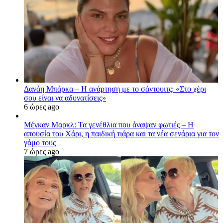
Δανάη Μπάρκα – Η ανάρτηση με το σάντουιτς: «Στο χέρι
σου είναι να αδυνατίσεις»
6 ώρες ago
Μέγκαν Μαρκλ: Τα γενέθλια που άναψαν φωτιές – Η
απουσία του Χάρι, η παιδική τιάρα και τα νέα σενάρια για τον
γάμο τους
7 ώρες ago