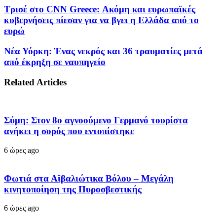
Τρισέ στο CNN Greece: Ακόμη και ευρωπαϊκές
κυβερνήσεις πίεσαν για να βγει η Ελλάδα από το
ευρώ
Νέα Υόρκη: Ένας νεκρός και 36 τραυματίες μετά
από έκρηξη σε ναυπηγείο
Related Articles
Σύμη: Στον 8ο αγνοούμενο Γερμανό τουρίστα
ανήκει η σορός που εντοπίστηκε
6 ώρες ago
Φωτιά στα Αϊβαλιώτικα Βόλου – Μεγάλη
κινητοποίηση της Πυροσβεστικής
6 ώρες ago