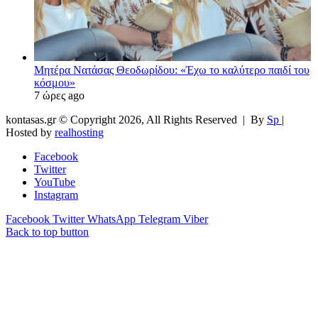
Μητέρα Νατάσας Θεοδωρίδου: «Έχω το καλύτερο παιδί του
κόσμου»
7 ώρες ago
kontasas.gr © Copyright 2026, All Rights Reserved |
By
Sp
|
Hosted by
realhosting
Facebook
Twitter
YouTube
Instagram
Facebook
Twitter
WhatsApp
Telegram
Viber
Back to top button