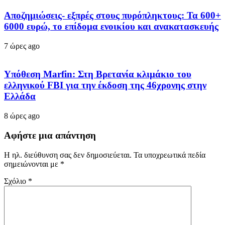
Αποζημιώσεις- εξπρές στους πυρόπληκτους: Τα 600+
6000 ευρώ, το επίδομα ενοικίου και ανακατασκευής
7 ώρες ago
Υπόθεση Marfin: Στη Βρετανία κλιμάκιο του
ελληνικού FBI για την έκδοση της 46χρονης στην
Ελλάδα
8 ώρες ago
Αφήστε μια απάντηση
Η ηλ. διεύθυνση σας δεν δημοσιεύεται.
Τα υποχρεωτικά πεδία
σημειώνονται με
*
Σχόλιο
*