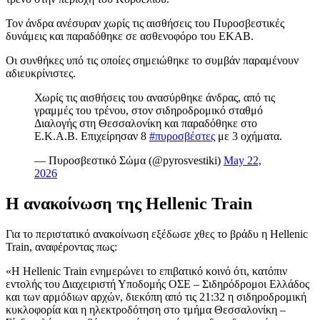
Τον άνδρα ανέσυραν χωρίς τις αισθήσεις του Πυροσβεστικές
δυνάμεις και παραδόθηκε σε ασθενοφόρο του ΕΚΑΒ.
Οι συνθήκες υπό τις οποίες σημειώθηκε το συμβάν παραμένουν
αδιευκρίνιστες.
Χωρίς τις αισθήσεις του ανασύρθηκε άνδρας, από τις
γραμμές του τρένου, στον σιδηροδρομικό σταθμό
Διαλογής στη Θεσσαλονίκη και παραδόθηκε στο
Ε.Κ.Α.Β. Επιχείρησαν 8
#πυροσβέστες
με 3 οχήματα.
— Πυροσβεστικό Σώμα (@pyrosvestiki)
May 22,
2026
Η ανακοίνωση της Hellenic Train
Για το περιστατικό ανακοίνωση εξέδωσε χθες το βράδυ η Hellenic
Train, αναφέροντας πως:
«Η Hellenic Train ενημερώνει το επιβατικό κοινό ότι, κατόπιν
εντολής του Διαχειριστή Υποδομής ΟΣΕ – Σιδηρόδρομοι Ελλάδος
και των αρμόδιων αρχών, διεκόπη από τις 21:32 η σιδηροδρομική
κυκλοφορία και η ηλεκτροδότηση στο τμήμα Θεσσαλονίκη –