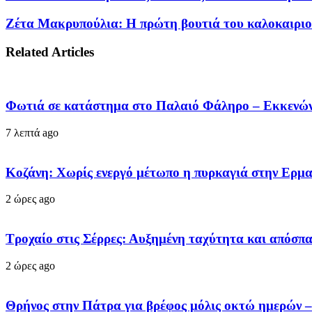
Ζέτα Μακρυπούλια: Η πρώτη βουτιά του καλοκαιριού
Related Articles
Φωτιά σε κατάστημα στο Παλαιό Φάληρο – Εκκενών
7 λεπτά ago
Κοζάνη: Χωρίς ενεργό μέτωπο η πυρκαγιά στην Ερμ
2 ώρες ago
Τροχαίο στις Σέρρες: Αυξημένη ταχύτητα και απόσπ
2 ώρες ago
Θρήνος στην Πάτρα για βρέφος μόλις οκτώ ημερών