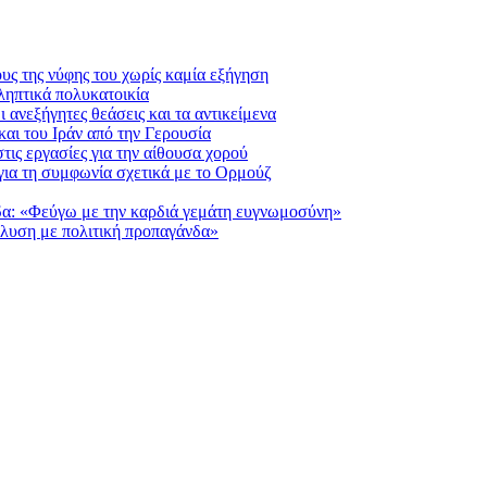
υς της νύφης του χωρίς καμία εξήγηση
ηπτικά πολυκατοικία
ανεξήγητες θεάσεις και τα αντικείμενα
και του Ιράν από την Γερουσία
τις εργασίες για την αίθουσα χορού
για τη συμφωνία σχετικά με το Ορμούζ
δα: «Φεύγω με την καρδιά γεμάτη ευγνωμοσύνη»
λυση με πολιτική προπαγάνδα»