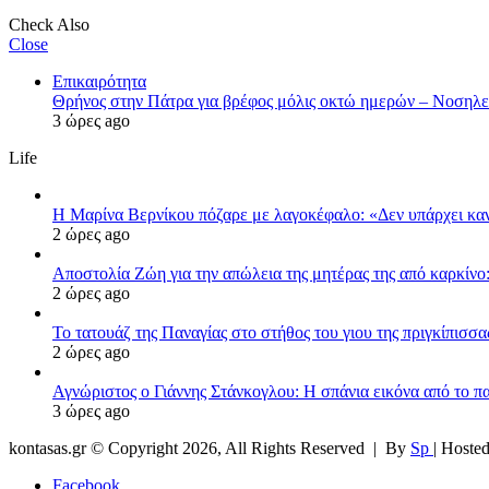
Check Also
Close
Επικαιρότητα
Θρήνος στην Πάτρα για βρέφος μόλις οκτώ ημερών – Νοση
3 ώρες ago
Life
Η Μαρίνα Βερνίκου πόζαρε με λαγοκέφαλο: «Δεν υπάρχει κα
2 ώρες ago
Αποστολία Ζώη για την απώλεια της μητέρας της από καρκίνο:
2 ώρες ago
Το τατουάζ της Παναγίας στο στήθος του γιου της πριγκίπισσ
2 ώρες ago
Αγνώριστος ο Γιάννης Στάνκογλου: Η σπάνια εικόνα από το π
3 ώρες ago
kontasas.gr © Copyright 2026, All Rights Reserved |
By
Sp
| Hoste
Facebook