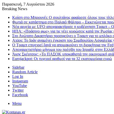
Παρασκευή, 7 Αυγούστου 2026
Breaking News
Κρίση στο Μπρουνέι: Ο σουλτάνος αφαίρεσε όλους τους τίτλο
Φωτιά σε κατάστημα στο Παλαιό Φάληρο – Εκκενώνεται προλ
Νέα αρχεία με UFO αποχαρακτήρισε η κυβέρνηση Τραμπ – Οι 
ΗΠΑ: «Πράσινο φως» για τις νέες κυρώσεις κατά της Ρωσίας 
Στο Ανώτατο Δικαστήριο προσφεύγει ο Τραμπ για το μπλόκο σ
Axios: Το Ιράν αναμένει έγκριση του Συμβουλίου Ασφαλείας 
Ο Τραμπ επιχειρεί ξανά να απομακρύνει τη διοικήτρια της Fed
Αποχαιρετιστήριο μήνυμα του πρέσβη του Ισραήλ στην Ελλά
Άκης Σκέρτσος: «Το ΠΑΣΟΚ υποκαθιστά την οικονομική ανά
Eurojackpot: Οι τυχεροί αριθμοί για τα 32 εκατoμμύρια ευρώ
Sidebar
Random Article
Log In
Instagram
YouTube
Twitter
Facebook
Menu