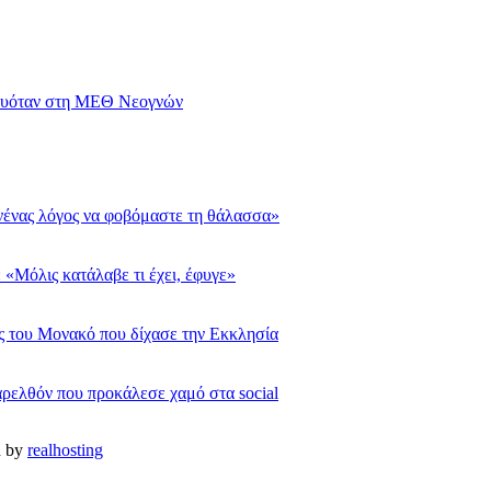
λευόταν στη ΜΕΘ Νεογνών
νένας λόγος να φοβόμαστε τη θάλασσα»
 «Μόλις κατάλαβε τι έχει, έφυγε»
ας του Μονακό που δίχασε την Εκκλησία
αρελθόν που προκάλεσε χαμό στα social
d by
realhosting