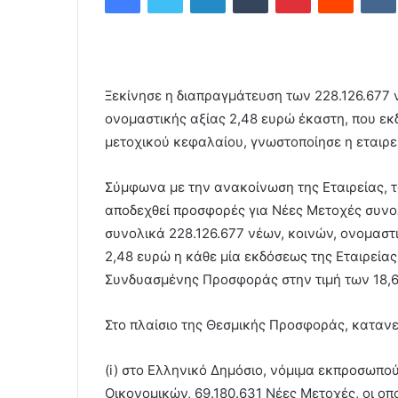
d
a
n
e
Ξεκίνησε η διαπραγμάτευση των 228.126.677
m
a
ονομαστικής αξίας 2,48 ευρώ έκαστη, που ε
i
μετοχικού κεφαλαίου, γνωστοποίησε η εταιρε
l
Σύμφωνα με την ανακοίνωση της Εταιρείας, τ
αποδεχθεί προσφορές για Νέες Μετοχές συνολ
συνολικά 228.126.677 νέων, κοινών, ονομαστ
2,48 ευρώ η κάθε μία εκδόσεως της Εταιρείας
Συνδυασμένης Προσφοράς στην τιμή των 18,
Στο πλαίσιο της Θεσμικής Προσφοράς, καταν
(i) στο Ελληνικό Δημόσιο, νόμιμα εκπροσωπο
Οικονομικών, 69.180.631 Νέες Μετοχές, οι ο