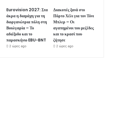
Eurovision 2027: Στα
Διακοπές ξανά στο
άκρα η διαμάχη για τη
Πόρτο Χέλι για τον Τόνι
διοργανώτρια πόλη στη
Μπλερ – Οι
Βουλγαρία – Το
αγαπημένοι του μεζέδες
αδιέξοδο και το
και το κρασί που
παρασκήνιο EBU-BNT
ζήτησε
2 ώρες ago
2 ώρες ago