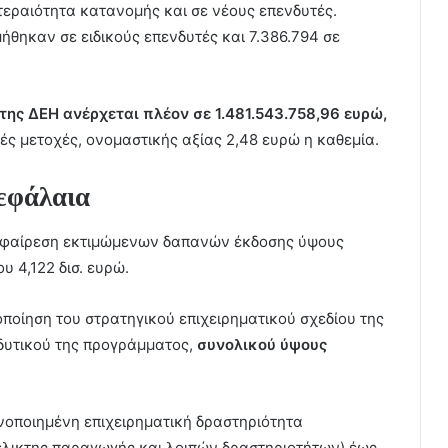
τεραιότητα κατανομής και σε νέους επενδυτές.
θηκαν σε ειδικούς επενδυτές και 7.386.794 σε
της ΔΕΗ ανέρχεται πλέον σε 1.481.543.758,96 ευρώ,
ές μετοχές, ονομαστικής αξίας 2,48 ευρώ η καθεμία.
κεφάλαια
αφαίρεση εκτιμώμενων δαπανών έκδοσης ύψους
υ 4,122 δισ. ευρώ.
οίηση του στρατηγικού επιχειρηματικού σχεδίου της
δυτικού της προγράμματος,
συνολικού ύψους
 ενοποιημένη επιχειρηματική δραστηριότητα
λικτης παραγωγής και λοιπών δραστηριοτήτων) έως