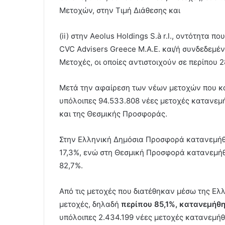
Μετοχών, στην Τιμή Διάθεσης και
(ii) στην Aeolus Holdings S.à r.l., oντότητα 
CVC Advisers Greece Μ.Α.Ε. και/ή συνδεδεμέ
Μετοχές, οι οποίες αντιστοιχούν σε περίπο
Μετά την αφαίρεση των νέων μετοχών που κα
υπόλοιπες 94.533.808 νέες μετοχές κατανε
και της Θεσμικής Προσφοράς.
Στην Ελληνική Δημόσια Προσφορά κατανεμήθη
17,3%, ενώ στη Θεσμική Προσφορά κατανεμήθ
82,7%.
Από τις μετοχές που διατέθηκαν μέσω της Ελ
μετοχές, δηλαδή
περίπου 85,1%, κατανεμήθη
υπόλοιπες 2.434.199 νέες μετοχές κατανεμή