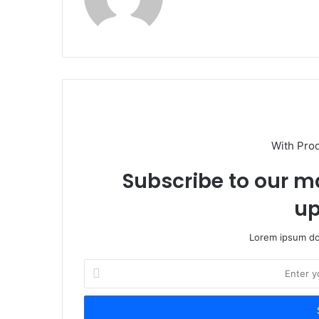
e
b
s
i
t
e
With Pro
Subscribe to our ma
up
Lorem ipsum dol
E
n
t
e