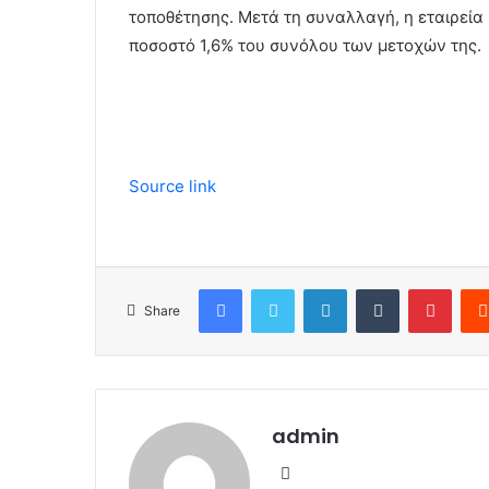
τοποθέτησης. Μετά τη συναλλαγή, η εταιρεία 
ποσοστό 1,6% του συνόλου των μετοχών της.
Source link
Facebook
Twitter
LinkedIn
Tumblr
Pinterest
Share
admin
W