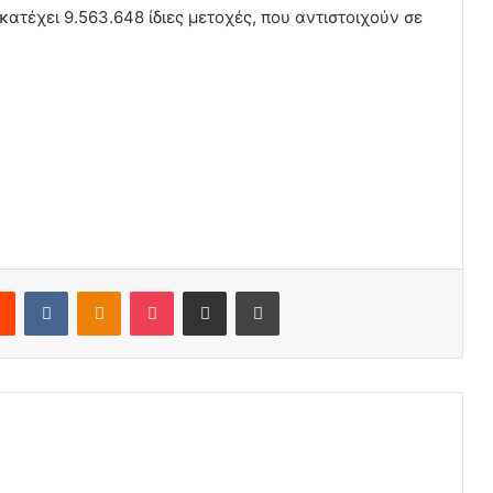
κατέχει 9.563.648 ίδιες μετοχές, που αντιστοιχούν σε
Reddit
VKontakte
Odnoklassniki
Pocket
Share via Email
Print