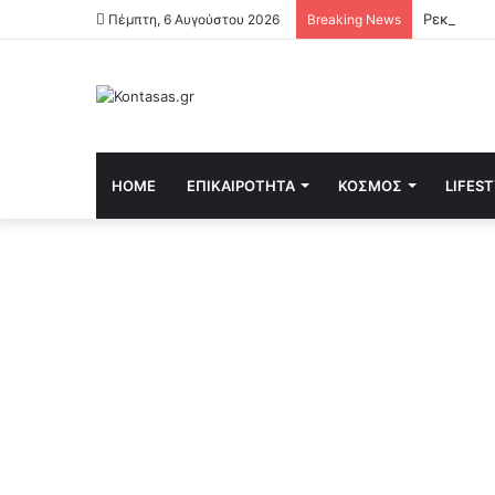
Ρεκόρ υψη
Πέμπτη, 6 Αυγούστου 2026
Breaking News
HOME
ΕΠΙΚΑΙΡΌΤΗΤΑ
ΚΌΣΜΟΣ
LIFES