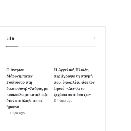
Life
Ο Άντριου
Η Αγγελική Ηλιάδη
Μάουντμπατεν
περιέγραψε τη στιγμή
Γουίνδσορ στη
που, όπως λέει, είδε τον
δικαιοσύνη: «Άνδρας με
Ιησού: «Δεν θα το
κουκούλα με καταδίωξε
ξεχάσω ποτέ όσο ζω»
όταν κατάλαβε ποιος
1 ώρα ago
ήμουν»
1 ώρα ago