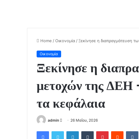
Home
/
Οικονομία
/
Ξεκίνησε η διαπραγμάτευση τ
Οικονομία
Ξεκίνησε η διαπρ
μετοχών της ΔΕΗ 
τα κεφάλαια
admin
S
26 Μαΐου, 2026
e
Facebook
Twitter
LinkedIn
Tumblr
Pinterest
Reddit
VK
n