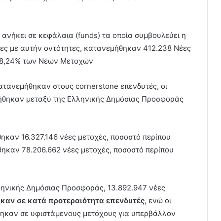
που ανήκει σε κεφάλαια (funds) τα οποία συμβουλεύει η
νες με αυτήν οντότητες, κατανεμήθηκαν 412.238 Νέες
υ 28,24% των Νέων Μετοχών
τανεμήθηκαν στους cornerstone επενδυτές, οι
μήθηκαν μεταξύ της Ελληνικής Δημόσιας Προσφοράς
καν 16.327.146 νέες μετοχές, ποσοστό περίπου
ηκαν 78.206.662 νέες μετοχές, ποσοστό περίπου
ληνικής Δημόσιας Προσφοράς, 13.892.947 νέες
καν σε κατά προτεραιότητα επενδυτές
, ενώ οι
θηκαν σε υφιστάμενους μετόχους για υπερβάλλον