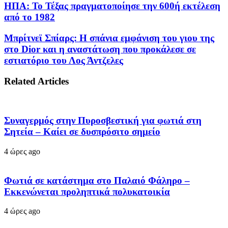
ΗΠΑ: Το Τέξας πραγματοποίησε την 600ή εκτέλεση
από το 1982
Μπρίτνεϊ Σπίαρς: Η σπάνια εμφάνιση του γιου της
στο Dior και η αναστάτωση που προκάλεσε σε
εστιατόριο του Λος Άντζελες
Related Articles
Συναγερμός στην Πυροσβεστική για φωτιά στη
Σητεία – Καίει σε δυσπρόσιτο σημείο
4 ώρες ago
Φωτιά σε κατάστημα στο Παλαιό Φάληρο –
Εκκενώνεται προληπτικά πολυκατοικία
4 ώρες ago