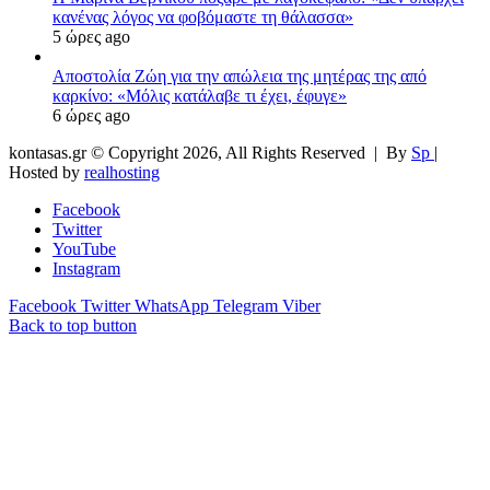
κανένας λόγος να φοβόμαστε τη θάλασσα»
5 ώρες ago
Αποστολία Ζώη για την απώλεια της μητέρας της από
καρκίνο: «Μόλις κατάλαβε τι έχει, έφυγε»
6 ώρες ago
kontasas.gr © Copyright 2026, All Rights Reserved |
By
Sp
|
Hosted by
realhosting
Facebook
Twitter
YouTube
Instagram
Facebook
Twitter
WhatsApp
Telegram
Viber
Back to top button