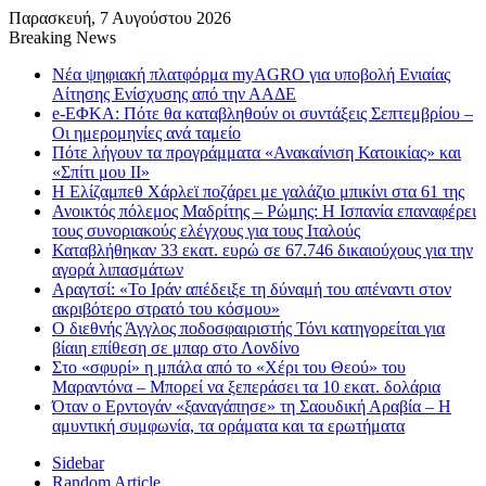
Παρασκευή, 7 Αυγούστου 2026
Breaking News
Νέα ψηφιακή πλατφόρμα myAGRO για υποβολή Ενιαίας
Αίτησης Ενίσχυσης από την ΑΑΔΕ
e-ΕΦΚΑ: Πότε θα καταβληθούν οι συντάξεις Σεπτεμβρίου –
Οι ημερομηνίες ανά ταμείο
Πότε λήγουν τα προγράμματα «Ανακαίνιση Κατοικίας» και
«Σπίτι μου ΙΙ»
Η Ελίζαμπεθ Χάρλεϊ ποζάρει με γαλάζιο μπικίνι στα 61 της
Ανοικτός πόλεμος Μαδρίτης – Ρώμης: Η Ισπανία επαναφέρει
τους συνοριακούς ελέγχους για τους Ιταλούς
Καταβλήθηκαν 33 εκατ. ευρώ σε 67.746 δικαιούχους για την
αγορά λιπασμάτων
Αραγτσί: «Το Ιράν απέδειξε τη δύναμή του απέναντι στον
ακριβότερο στρατό του κόσμου»
Ο διεθνής Άγγλος ποδοσφαιριστής Τόνι κατηγορείται για
βίαιη επίθεση σε μπαρ στο Λονδίνο
Στο «σφυρί» η μπάλα από το «Χέρι του Θεού» του
Μαραντόνα – Μπορεί να ξεπεράσει τα 10 εκατ. δολάρια
Όταν ο Ερντογάν «ξαναγάπησε» τη Σαουδική Αραβία – Η
αμυντική συμφωνία, τα οράματα και τα ερωτήματα
Sidebar
Random Article