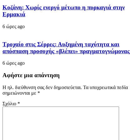
Κοζάνη: Χωρίς ενεργό μέτωπο η πυρκαγιά στην
Ερμακιά
6 ώρες ago
Τροχαίο στις Σέρρες: Αυξημένη ταχύτητα και
απόσπαση προσοχής «βλέπει» πραγματογνώμονας
6 ώρες ago
Αφήστε μια απάντηση
Η ηλ. διεύθυνση σας δεν δημοσιεύεται.
Τα υποχρεωτικά πεδία
σημειώνονται με
*
Σχόλιο
*