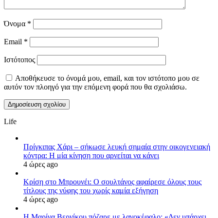
Όνομα
*
Email
*
Ιστότοπος
Αποθήκευσε το όνομά μου, email, και τον ιστότοπο μου σε
αυτόν τον πλοηγό για την επόμενη φορά που θα σχολιάσω.
Life
Πρίγκιπας Χάρι – σήκωσε λευκή σημαία στην οικογενειακή
κόντρα: Η μία κίνηση που αρνείται να κάνει
4 ώρες ago
Κρίση στο Μπρουνέι: Ο σουλτάνος αφαίρεσε όλους τους
τίτλους της νύφης του χωρίς καμία εξήγηση
4 ώρες ago
Η Μαρίνα Βερνίκου πόζαρε με λαγοκέφαλο: «Δεν υπάρχει