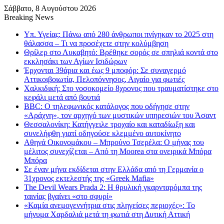
Σάββατο, 8 Αυγούστου 2026
Breaking News
Υπ. Υγείας: Πάνω από 280 άνθρωποι πνίγηκαν το 2025 στη
θάλασσα – Τι να προσέχετε στην κολύμβηση
Θρίλερ στο Λυκαβητό: Βρέθηκε σορός σε σπηλιά κοντά στο
εκκλησάκι των Αγίων Ισιδώρων
Έρχονται 39άρια και έως 9 μποφόρ: Σε συναγερμό
Αττικοιβοιωτία, Πελοπόννησος, Αιγαίο για φωτιές
Χαλκιδική: Στο νοσοκομείο 8χρονος που τραυματίστηκε στο
κεφάλι μετά από βουτιά
BBC: Ο τηλεφωνικός κατάλογος που οδήγησε στην
«Αράχνη», τον αρχηγό των μυστικών υπηρεσιών του Άσαντ
Θεσσαλονίκη: Κατήγγειλε τροχαίο και καταδίωξη και
συνελήφθη γιατί οδηγούσε κλεμμένο αυτοκίνητο
Αθηνά Οικονομάκου – Μπρούνο Τσερέλα: Ο μήνας του
μέλιτος συνεχίζεται – Από τη Moorea στα ονειρικά Μπόρα
Μπόρα
Σε έναν μήνα εκδίδεται στην Ελλάδα από τη Γερμανία ο
31χρονος εκτελεστής της «Greek Mafia»
The Devil Wears Prada 2: Η θρυλική γκαρνταρόμπα της
ταινίας βγαίνει «στο σφυρί»
«Καμία ανεμογεννήτρια στις πληγείσες περιοχές»: Το
μήνυμα Χαρδαλιά μετά τη φωτιά στη Δυτική Αττική