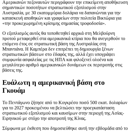
Αμερικανών πεζοναυτών περιγράφουν την επικείμενη αποθήκευση
σημαντικών ποσοτήτων στρατιωτικού εξοπλισμού στην
Αυστραλία, με 30 εκατομμύρια δολάρια να δαπανώνται για την
κατασκευή αποθηκών και γραφείων στην πολιτεία Βικτώρια για
«την προκεχωρημένη κρίσιμης σημασίας τροφοδοσία».
Ο εξοπλισμός αυτός θα τοποθετηθεί αρχικά στη Μελβούρνη
προτού μεταφερθεί στα αμερικανικά κτίρια που θα ανεγερθούν το
επόμενο έτος σε στρατιωτική βάση της Αυστραλίας στη
Μπαντιάνα. Η Καμπέρα δεν επιτρέπει τη δημιουργία ξένων
στρατιωτικών βάσεων στο έδαφός της, αλλά έχει υπογράψει
συμφωνία ασφαλείας με τις ΗΠΑ και φιλοξενεί ολοένα και
μεγαλύτερο αριθμό αμερικανικών δυνάμεων εκ περιτροπής στις
βάσεις της.
Ευάλωτη η αμερικανική βάση στο
Γκουάμ
Το Πεντάγωνο ζήτησε από το Κογκρέσο ποσό 500 εκατ. δολαρίων
για το 2027 προκειμένου να βελτιώσει την προεγκατάσταση
στρατιωτικού εξοπλισμού και καυσίμων στην περιοχή της Ασίας-
Ειρηνικού με στόχο την αποτροπή της Κίνας.
Σύμφωνα με έκθεση που δημοσιεύθηκε αυτή την εβδομάδα από το