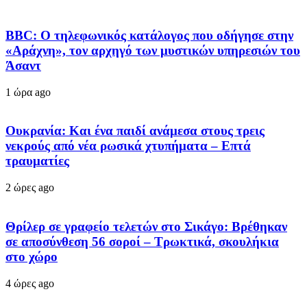
BBC: Ο τηλεφωνικός κατάλογος που οδήγησε στην
«Αράχνη», τον αρχηγό των μυστικών υπηρεσιών του
Άσαντ
1 ώρα ago
Ουκρανία: Και ένα παιδί ανάμεσα στους τρεις
νεκρούς από νέα ρωσικά χτυπήματα – Επτά
τραυματίες
2 ώρες ago
Θρίλερ σε γραφείο τελετών στο Σικάγο: Βρέθηκαν
σε αποσύνθεση 56 σοροί – Τρωκτικά, σκουλήκια
στο χώρο
4 ώρες ago