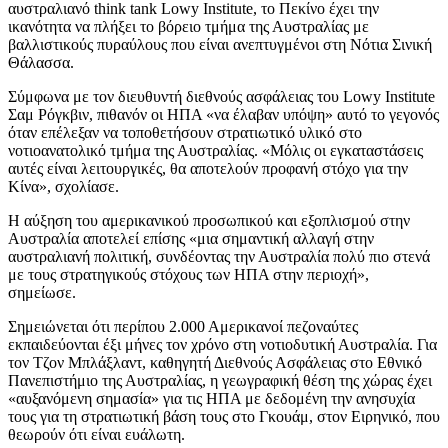
αυστραλιανό think tank Lowy Institute, το Πεκίνο έχει την
ικανότητα να πλήξει το βόρειο τμήμα της Αυστραλίας με
βαλλιστικούς πυραύλους που είναι ανεπτυγμένοι στη Νότια Σινική
Θάλασσα.
Σύμφωνα με τον διευθυντή διεθνούς ασφάλειας του Lowy Institute
Σαμ Ρόγκβιν, πιθανόν οι ΗΠΑ «να έλαβαν υπόψη» αυτό το γεγονός
όταν επέλεξαν να τοποθετήσουν στρατιωτικό υλικό στο
νοτιοανατολικό τμήμα της Αυστραλίας. «Μόλις οι εγκαταστάσεις
αυτές είναι λειτουργικές, θα αποτελούν προφανή στόχο για την
Κίνα», σχολίασε.
Η αύξηση του αμερικανικού προσωπικού και εξοπλισμού στην
Αυστραλία αποτελεί επίσης «μια σημαντική αλλαγή στην
αυστραλιανή πολιτική, συνδέοντας την Αυστραλία πολύ πιο στενά
με τους στρατηγικούς στόχους των ΗΠΑ στην περιοχή»,
σημείωσε.
Σημειώνεται ότι περίπου 2.000 Αμερικανοί πεζοναύτες
εκπαιδεύονται έξι μήνες τον χρόνο στη νοτιοδυτική Αυστραλία. Για
τον Τζον Μπλάξλαντ, καθηγητή Διεθνούς Ασφάλειας στο Εθνικό
Πανεπιστήμιο της Αυστραλίας, η γεωγραφική θέση της χώρας έχει
«αυξανόμενη σημασία» για τις ΗΠΑ με δεδομένη την ανησυχία
τους για τη στρατιωτική βάση τους στο Γκουάμ, στον Ειρηνικό, που
θεωρούν ότι είναι ευάλωτη.