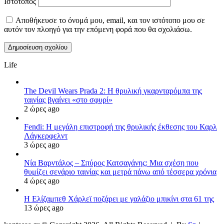
Ιστότοπος
Αποθήκευσε το όνομά μου, email, και τον ιστότοπο μου σε
αυτόν τον πλοηγό για την επόμενη φορά που θα σχολιάσω.
Life
The Devil Wears Prada 2: Η θρυλική γκαρνταρόμπα της
ταινίας βγαίνει «στο σφυρί»
2 ώρες ago
Fendi: Η μεγάλη επιστροφή της θρυλικής έκθεσης του Καρλ
Λάγκερφελντ
3 ώρες ago
Νία Βαρντάλος – Σπύρος Κατσαγάνης: Μια σχέση που
θυμίζει σενάριο ταινίας και μετρά πάνω από τέσσερα χρόνια
4 ώρες ago
Η Ελίζαμπεθ Χάρλεϊ ποζάρει με γαλάζιο μπικίνι στα 61 της
13 ώρες ago