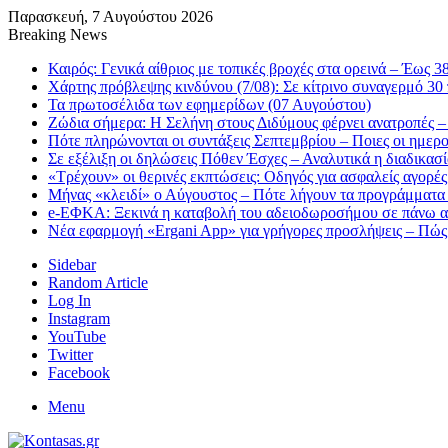
Παρασκευή, 7 Αυγούστου 2026
Breaking News
Καιρός: Γενικά αίθριος με τοπικές βροχές στα ορεινά – Έως 
Χάρτης πρόβλεψης κινδύνου (7/08): Σε κίτρινο συναγερμό 30 
Τα πρωτοσέλιδα των εφημερίδων (07 Αυγούστου)
Ζώδια σήμερα: Η Σελήνη στους Διδύμους φέρνει ανατροπές – 
Πότε πληρώνονται οι συντάξεις Σεπτεμβρίου – Ποιες οι ημερ
Σε εξέλιξη οι δηλώσεις Πόθεν Έσχες – Αναλυτικά η διαδικασ
«Τρέχουν» οι θερινές εκπτώσεις: Οδηγός για ασφαλείς αγορές
Μήνας «κλειδί» ο Αύγουστος – Πότε λήγουν τα προγράμματα «
e-ΕΦΚΑ: Ξεκινά η καταβολή του αδειοδωροσήμου σε πάνω α
Νέα εφαρμογή «Ergani App» για γρήγορες προσλήψεις – Πώς 
Sidebar
Random Article
Log In
Instagram
YouTube
Twitter
Facebook
Menu