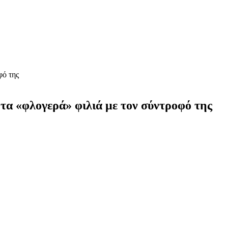
φό της
 τα «φλογερά» φιλιά με τον σύντροφό της