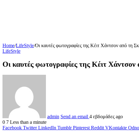
Home
/
LifeStyle
/
Οι καυτές φωτογραφίες της Κέιτ Χάντσον από τη Σκ
LifeStyle
Οι καυτές φωτογραφίες της Κέιτ Χάντσον α
admin
Send an email
4 εβδομάδες ago
0
7
Less than a minute
Facebook
Twitter
LinkedIn
Tumblr
Pinterest
Reddit
VKontakte
Odnok