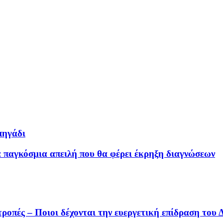
πηγάδι
 παγκόσμια απειλή που θα φέρει έκρηξη διαγνώσεων
ροπές – Ποιοι δέχονται την ευεργετική επίδραση του 