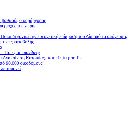
38 βαθμούς ο υδράργυρος
περιοχές της χώρας
Ποιοι δέχονται την ευεργετική επίδραση του Δία από το απόγευμα;
ομηνίες καταβολής
ία
 – Ποιες οι «παγίδες»
Ανακαίνιση Κατοικίας» και «Σπίτι μου ΙΙ»
πό 90.000 οικοδόμους
λειτουργεί