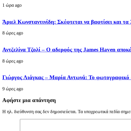
1 ώρα ago
Άριελ Κωνσταντινίδη: Σκέφτεται να βαφτίσει και τα 
8 ώρες ago
Αντζελίνα Τζολί – Ο αδερφός της James Haven αποκά
8 ώρες ago
Γιώργος Λιάγκας – Μαρία Αντωνά: Το φωτογραφικό 
9 ώρες ago
Αφήστε μια απάντηση
Η ηλ. διεύθυνση σας δεν δημοσιεύεται.
Τα υποχρεωτικά πεδία σημε