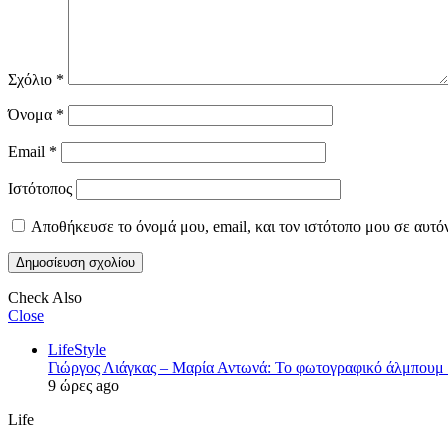
Σχόλιο
*
Όνομα
*
Email
*
Ιστότοπος
Αποθήκευσε το όνομά μου, email, και τον ιστότοπο μου σε αυτό
Check Also
Close
LifeStyle
Γιώργος Λιάγκας – Μαρία Αντωνά: Το φωτογραφικό άλμπουμ 
9 ώρες ago
Life