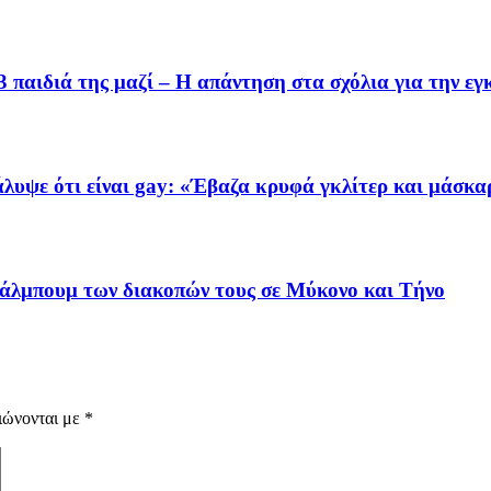
3 παιδιά της μαζί – Η απάντηση στα σχόλια για την ε
λυψε ότι είναι gay: «Έβαζα κρυφά γκλίτερ και μάσκ
άλμπουμ των διακοπών τους σε Μύκονο και Τήνο
ιώνονται με
*