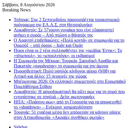
Σάββατο, 8 Αυγούστου 2026
Breaking News
Τσίπρας: Στις 2 Σεπτεμβρίου παρουσιάζεται τοοικονομικό
πρόγραμμα της ΕΛ.Α.Σ. στη Θεσσαλονίκη
Λυκαβηττός: Σε 57χρονη γυναίκα που είχε εξαφανιστεί
ανήκει η σορός – Από πτώση ο θάνατός της
Ο Αραγτσί επιβεβαιώνει: «Πολύ κοντά» σε συμφωνία για το
Ορμούζ – υπό όρους – Ιράν και Ομάν
Ποιοι είναι οι 2 νέοι συλληφθέντες της «ομάδας Έντικ»: Το
«πίτμπουλ», το «μπουλντόγκ», οι εκβιασμοί
Η Συμφωνία της Μέκκας: Τουρκία, Σαουδική Αραβία και
Πακιστάν «σφράγισαν» τη συμφωνία για την άμυνα
Πυροσβεστική: Πολύ υψηλός κίνδυνος αύριο (9/08) για
Αττική και άλλες 15 περιοχές της χώρας
Μπέρμιγχαμ 2026: Οι ελληνικές συμμετοχές στο Ευρωπαϊκό
Πρωτάθλημα Στίβου
Λυκαβηττός: Η ιατροδικαστική θα ρίξει φως για τη σορό που
εντοπίστηκε σε σπηλιά – Δείτε φωτογραφίες
ΗΠΑ: «Πράσινο φως» από τη Γερουσία για να αποφευχθεί
το «shutdown» – Ενέκρινε χρηματοδότηση
Τουρνάς: 51 εναέρια μέσα δεν μπόρεσαν να κάνουν ρίψεις
στην Αττικοβοιωτία- «Ακραίες συνθήκες φωτιάς»
Sidebar