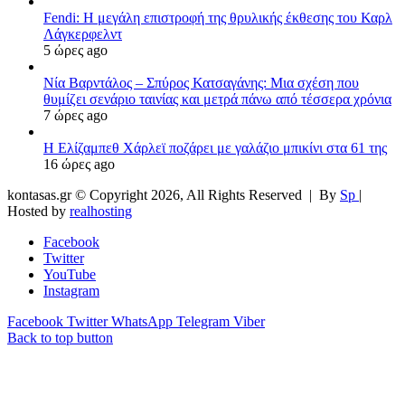
Fendi: Η μεγάλη επιστροφή της θρυλικής έκθεσης του Καρλ
Λάγκερφελντ
5 ώρες ago
Νία Βαρντάλος – Σπύρος Κατσαγάνης: Μια σχέση που
θυμίζει σενάριο ταινίας και μετρά πάνω από τέσσερα χρόνια
7 ώρες ago
Η Ελίζαμπεθ Χάρλεϊ ποζάρει με γαλάζιο μπικίνι στα 61 της
16 ώρες ago
kontasas.gr © Copyright 2026, All Rights Reserved |
By
Sp
|
Hosted by
realhosting
Facebook
Twitter
YouTube
Instagram
Facebook
Twitter
WhatsApp
Telegram
Viber
Back to top button