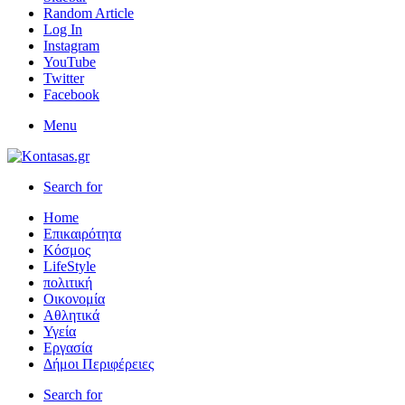
Random Article
Log In
Instagram
YouTube
Twitter
Facebook
Menu
Search for
Home
Επικαιρότητα
Κόσμος
LifeStyle
πολιτική
Οικονομία
Αθλητικά
Υγεία
Εργασία
Δήμοι Περιφέρειες
Search for