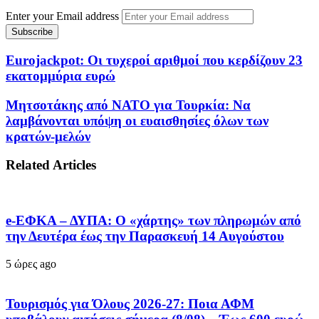
Enter your Email address
Eurojackpot: Οι τυχεροί αριθμοί που κερδίζουν 23
εκατομμύρια ευρώ
Μητσοτάκης από ΝΑΤΟ για Τουρκία: Να
λαμβάνονται υπόψη οι ευαισθησίες όλων των
κρατών-μελών
Related Articles
e-ΕΦΚΑ – ΔΥΠΑ: Ο «χάρτης» των πληρωμών από
την Δευτέρα έως την Παρασκευή 14 Αυγούστου
5 ώρες ago
Τουρισμός για Όλους 2026-27: Ποια ΑΦΜ