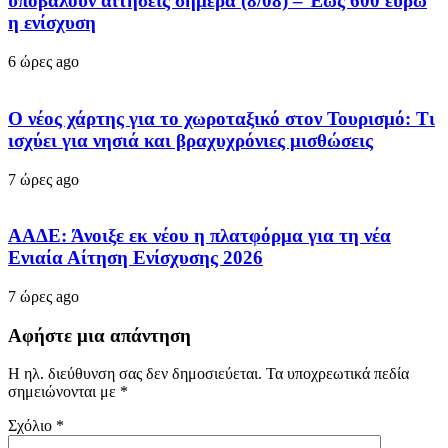
υποβάλουν αιτήσεις σήμερα (8/08) – Έως 600 ευρώ
η ενίσχυση
6 ώρες ago
Ο νέος χάρτης για το χωροταξικό στον Τουρισμό: Τι
ισχύει για νησιά και βραχυχρόνιες μισθώσεις
7 ώρες ago
ΑΑΔΕ: Άνοιξε εκ νέου η πλατφόρμα για τη νέα
Ενιαία Αίτηση Ενίσχυσης 2026
7 ώρες ago
Αφήστε μια απάντηση
Η ηλ. διεύθυνση σας δεν δημοσιεύεται.
Τα υποχρεωτικά πεδία
σημειώνονται με
*
Σχόλιο
*