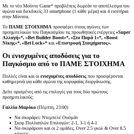
Mε το νέο Μούντο Game* προβλέπεις δωρεάν το αποτέλεσμα του
αγώνα και διεκδικείς 33 smartphone (1 κάθε μέρα) και 4 εισιτήρια
στην Μόντσα.
Το
ΠΑΜΕ ΣΤΟΙΧΗΜΑ
προσφέρει στους αγώνες των
προημιτελικών του Παγκοσμίου τις προωθητικές ενέργειες
«Super
Αλλαγή»*, «Βet Builder Boost»*,
«Στο Παρά 1»*, «Βοοst
Νίκης»*,
«Βet
Lock»*
και
«Επιστροφή Στοιχήματος».
Οι ενισχυμένες αποδόσεις για το
Παγκόσμιο από το ΠΑΜΕ ΣΤΟΙΧΗΜΑ
Πολλές είναι και οι
ενισχυμένες αποδόσεις
που προσφέρονται
καθημερινά για κάθε αγώνα της κορυφαίας διοργάνωσης.
Δείτε ορισμένες από τις επιλογές για τους δύο πρώτους
προημιτελικούς:
Γαλλία-Μαρόκο
(Πέμπτη, 23:00)
Να σκοράρει: Nτεμπελέ Ουσμάν
Σκορ Πολλαπλών Επιλογών: 2-1, 3-1 ή 4-1
Να σκοράρουν και οι 2 ομάδες, Over 2.5 γκολ & Over 8.5
κόρνερ