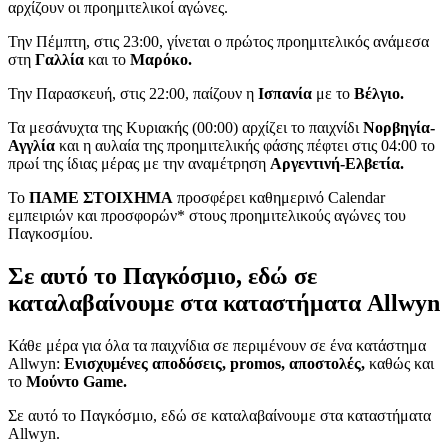
αρχίζουν οι προημιτελικοί αγώνες.
Την Πέμπτη, στις 23:00, γίνεται ο πρώτος προημιτελικός ανάμεσα
στη
Γαλλία
και το
Μαρόκο.
Την Παρασκευή, στις 22:00, παίζουν η
Ισπανία
με το
Βέλγιο.
Τα μεσάνυχτα της Κυριακής (00:00) αρχίζει το παιχνίδι
Νορβηγία-
Αγγλία
και η αυλαία της προημιτελικής φάσης πέφτει στις 04:00 το
πρωί της ίδιας μέρας με την αναμέτρηση
Αργεντινή-Ελβετία.
Το
ΠΑΜΕ ΣΤΟΙΧΗΜΑ
προσφέρει καθημερινό Calendar
εμπειριών και προσφορών* στους προημιτελικούς αγώνες του
Παγκοσμίου.
Σε αυτό το Παγκόσμιο, εδώ σε
καταλαβαίνουμε στα καταστήματα Allwyn
Κάθε μέρα για όλα τα παιχνίδια σε περιμένουν σε ένα κατάστημα
Allwyn:
Eνισχυμένες αποδόσεις, promos, αποστολές,
καθώς και
το
Mούντο Game.
Σε αυτό το Παγκόσμιο, εδώ σε καταλαβαίνουμε στα καταστήματα
Allwyn.