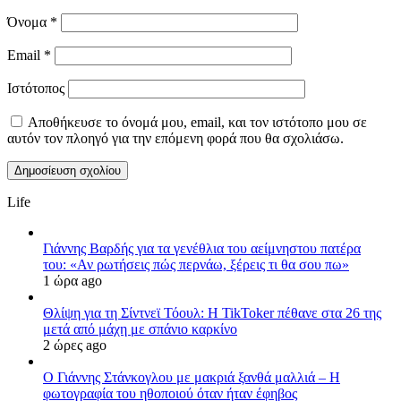
Όνομα
*
Email
*
Ιστότοπος
Αποθήκευσε το όνομά μου, email, και τον ιστότοπο μου σε
αυτόν τον πλοηγό για την επόμενη φορά που θα σχολιάσω.
Life
Γιάννης Βαρδής για τα γενέθλια του αείμνηστου πατέρα
του: «Αν ρωτήσεις πώς περνάω, ξέρεις τι θα σου πω»
1 ώρα ago
Θλίψη για τη Σίντνεϊ Τόουλ: Η TikToker πέθανε στα 26 της
μετά από μάχη με σπάνιο καρκίνο
2 ώρες ago
Ο Γιάννης Στάνκογλου με μακριά ξανθά μαλλιά – Η
φωτογραφία του ηθοποιού όταν ήταν έφηβος