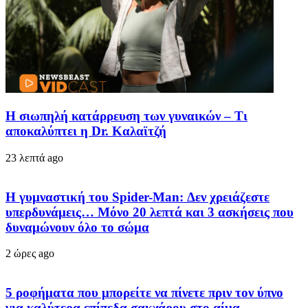
Η σιωπηλή κατάρρευση των γυναικών – Τι
αποκαλύπτει η Dr. Καλαϊτζή
23 λεπτά ago
Η γυμναστική του Spider-Man: Δεν χρειάζεστε
υπερδυνάμεις… Μόνο 20 λεπτά και 3 ασκήσεις που
δυναμώνουν όλο το σώμα
2 ώρες ago
5 ροφήματα που μπορείτε να πίνετε πριν τον ύπνο
για καλύτερα επίπεδα σακχάρου στο αίμα