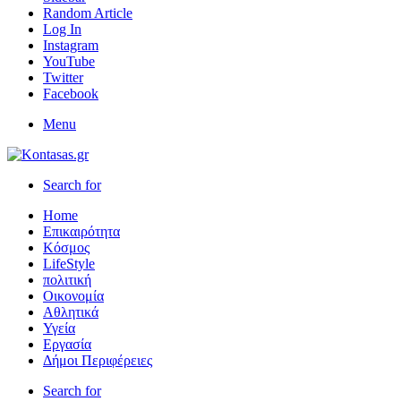
Random Article
Log In
Instagram
YouTube
Twitter
Facebook
Menu
Search for
Home
Επικαιρότητα
Κόσμος
LifeStyle
πολιτική
Οικονομία
Αθλητικά
Υγεία
Εργασία
Δήμοι Περιφέρειες
Search for