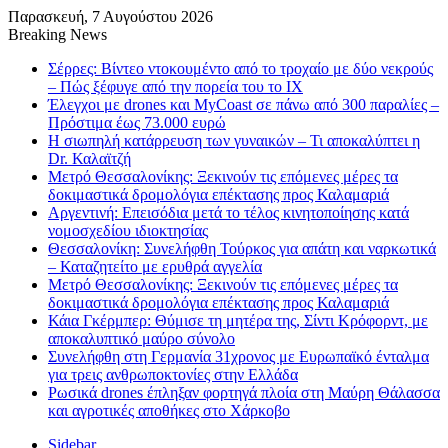
Παρασκευή, 7 Αυγούστου 2026
Breaking News
Σέρρες: Βίντεο ντοκουμέντο από το τροχαίο με δύο νεκρούς
– Πώς ξέφυγε από την πορεία του το ΙΧ
Έλεγχοι με drones και MyCoast σε πάνω από 300 παραλίες –
Πρόστιμα έως 73.000 ευρώ
Η σιωπηλή κατάρρευση των γυναικών – Τι αποκαλύπτει η
Dr. Καλαϊτζή
Μετρό Θεσσαλονίκης: Ξεκινούν τις επόμενες μέρες τα
δοκιμαστικά δρομολόγια επέκτασης προς Καλαμαριά
Αργεντινή: Επεισόδια μετά το τέλος κινητοποίησης κατά
νομοσχεδίου ιδιοκτησίας
Θεσσαλονίκη: Συνελήφθη Τούρκος για απάτη και ναρκωτικά
– Καταζητείτο με ερυθρά αγγελία
Μετρό Θεσσαλονίκης: Ξεκινούν τις επόμενες μέρες τα
δοκιμαστικά δρομολόγια επέκτασης προς Καλαμαριά
Κάια Γκέρμπερ: Θύμισε τη μητέρα της, Σίντι Κρόφορντ, με
αποκαλυπτικό μαύρο σύνολο
Συνελήφθη στη Γερμανία 31χρονος με Ευρωπαϊκό ένταλμα
για τρεις ανθρωποκτονίες στην Ελλάδα
Ρωσικά drones έπληξαν φορτηγά πλοία στη Μαύρη Θάλασσα
και αγροτικές αποθήκες στο Χάρκοβο
Sidebar