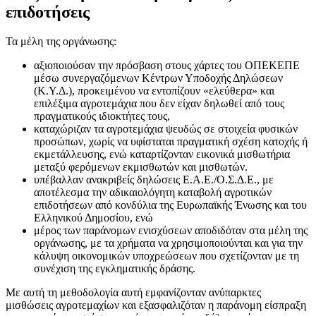
επιδοτήσεις
Τα μέλη της οργάνωσης:
αξιοποιούσαν την πρόσβαση στους χάρτες του ΟΠΕΚΕΠΕ
μέσω συνεργαζόμενων Κέντρων Υποδοχής Δηλώσεων
(Κ.Υ.Δ.), προκειμένου να εντοπίζουν «ελεύθερα» και
επιλέξιμα αγροτεμάχια που δεν είχαν δηλωθεί από τους
πραγματικούς ιδιοκτήτες τους,
καταχώριζαν τα αγροτεμάχια ψευδώς σε στοιχεία φυσικών
προσώπων, χωρίς να υφίσταται πραγματική σχέση κατοχής ή
εκμετάλλευσης, ενώ καταρτίζονταν εικονικά μισθωτήρια
μεταξύ φερόμενων εκμισθωτών και μισθωτών.
υπέβαλλαν ανακριβείς δηλώσεις Ε.Α.Ε./Ο.Σ.Δ.Ε., με
αποτέλεσμα την αδικαιολόγητη καταβολή αγροτικών
επιδοτήσεων από κονδύλια της Ευρωπαϊκής Ένωσης και του
Ελληνικού Δημοσίου, ενώ
μέρος των παράνομων ενισχύσεων αποδιδόταν στα μέλη της
οργάνωσης, με τα χρήματα να χρησιμοποιούνται και για την
κάλυψη οικονομικών υποχρεώσεων που σχετίζονταν με τη
συνέχιση της εγκληματικής δράσης.
Με αυτή τη μεθοδολογία αυτή εμφανίζονταν ανύπαρκτες
μισθώσεις αγροτεμαχίων και εξασφαλιζόταν η παράνομη είσπραξη