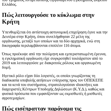
Ελλάδος.
Πώς λειτουργούσε το κύκλωμα στην
Κρήτη
Υπενθυμίζεται ότι αντίστοιχη αστυνομική επιχείρηση έγινε και την
Δευτέρα στην Κρήτη, όπου συνελήφθησαν 22 μέλη της
οργάνωσης, μεταξύ των οποίων και τα δύο αρχηγικά, ενώ στη
δικογραφία περιλαμβάνονται επιπλέον 116 άτομα.
Όπως προέκυψε από την πολύμηνη και εμπεριστατωμένη έρευνα,
η εγκληματική οργάνωση είχε συγκροτηθεί τουλάχιστον από το
2019 και λειτουργούσε με διακριτούς ρόλους και οργανωμένη
δομή.
Ηγετικό ρόλο είχαν δύο λογιστές, οι οποίοι γνωρίζοντας τη
διαδικασία υποβολής αιτήσεων ενίσχυσης προς τον ΟΠΕΚΕΠΕ
και τα κενά του συστήματος, στρατολογούσαν ιδιοκτήτες και
διαχειριστές Κέντρων Υποδοχής Δηλώσεων (Κ.Υ.Δ.), καθώς και
φυσικά πρόσωπα που εμφανίζονταν ως εκμισθωτές ή μισθωτές
αγροτεμαχίων.
Πώς εισέπρατταν παράνομα τις