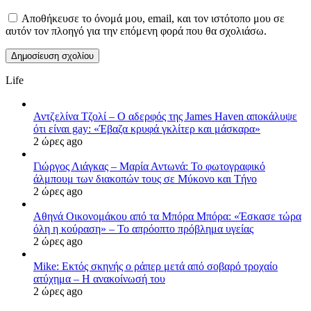
Αποθήκευσε το όνομά μου, email, και τον ιστότοπο μου σε
αυτόν τον πλοηγό για την επόμενη φορά που θα σχολιάσω.
Life
Αντζελίνα Τζολί – Ο αδερφός της James Haven αποκάλυψε
ότι είναι gay: «Έβαζα κρυφά γκλίτερ και μάσκαρα»
2 ώρες ago
Γιώργος Λιάγκας – Μαρία Αντωνά: Το φωτογραφικό
άλμπουμ των διακοπών τους σε Μύκονο και Τήνο
2 ώρες ago
Αθηνά Οικονομάκου από τα Μπόρα Μπόρα: «Έσκασε τώρα
όλη η κούραση» – Το απρόοπτο πρόβλημα υγείας
2 ώρες ago
Mike: Εκτός σκηνής ο ράπερ μετά από σοβαρό τροχαίο
ατύχημα – Η ανακοίνωσή του
2 ώρες ago