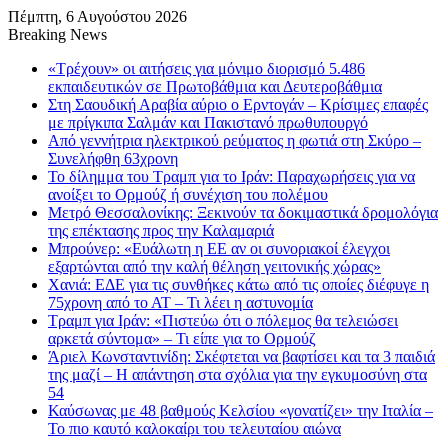
Πέμπτη, 6 Αυγούστου 2026
Breaking News
«Τρέχουν» οι αιτήσεις για μόνιμο διορισμό 5.486
εκπαιδευτικών σε Πρωτοβάθμια και Δευτεροβάθμια
Στη Σαουδική Αραβία αύριο ο Ερντογάν – Κρίσιμες επαφές
με πρίγκιπα Σαλμάν και Πακιστανό πρωθυπουργό
Από γεννήτρια ηλεκτρικού ρεύματος η φωτιά στη Σκύρο –
Συνελήφθη 63χρονη
Το δίλημμα του Τραμπ για το Ιράν: Παραχωρήσεις για να
ανοίξει το Ορμούζ ή συνέχιση του πολέμου
Μετρό Θεσσαλονίκης: Ξεκινούν τα δοκιμαστικά δρομολόγια
της επέκτασης προς την Καλαμαριά
Μπρούνερ: «Ευάλωτη η ΕΕ αν οι συνοριακοί έλεγχοι
εξαρτώνται από την καλή θέληση γειτονικής χώρας»
Χανιά: ΕΔΕ για τις συνθήκες κάτω από τις οποίες διέφυγε η
75χρονη από το ΑΤ – Τι λέει η αστυνομία
Τραμπ για Ιράν: «Πιστεύω ότι ο πόλεμος θα τελειώσει
αρκετά σύντομα» – Τι είπε για το Ορμούζ
Άριελ Κωνσταντινίδη: Σκέφτεται να βαφτίσει και τα 3 παιδιά
της μαζί – Η απάντηση στα σχόλια για την εγκυμοσύνη στα
54
Καύσωνας με 48 βαθμούς Κελσίου «γονατίζει» την Ιταλία –
Το πιο καυτό καλοκαίρι του τελευταίου αιώνα