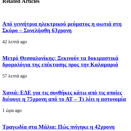
Related Articles
Από γεννήτρια ηλεκτρικού ρεύματος η φωτιά στη
Σκύρο – Συνελήφθη 63χρονη
42 λεπτά ago
Μετρό Θεσσαλονίκης: Ξεκινούν τα δοκιμαστικά
δρομολόγια της επέκτασης προς την Καλαμαριά
57 λεπτά ago
Χανιά: ΕΔΕ για τις συνθήκες κάτω από τις οποίες
διέφυγε η 75χρονη από το ΑΤ – Τι λέει η αστυνομία
1 ώρα ago
Τραγωδία στα Μάλια: Πώς πνίγηκε η 42χρονη