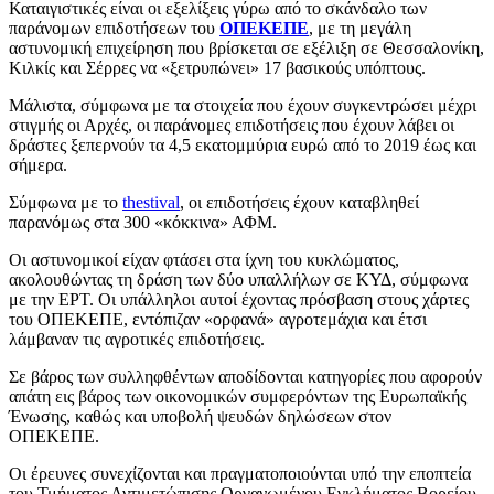
Καταιγιστικές είναι οι εξελίξεις γύρω από το σκάνδαλο των
παράνομων επιδοτήσεων του
ΟΠΕΚΕΠΕ
, με τη μεγάλη
αστυνομική επιχείρηση που βρίσκεται σε εξέλιξη σε Θεσσαλονίκη,
Κιλκίς και Σέρρες να «ξετρυπώνει» 17 βασικούς υπόπτους.
Μάλιστα, σύμφωνα με τα στοιχεία που έχουν συγκεντρώσει μέχρι
στιγμής οι Αρχές, οι παράνομες επιδοτήσεις που έχουν λάβει οι
δράστες ξεπερνούν τα 4,5 εκατομμύρια ευρώ από το 2019 έως και
σήμερα.
Σύμφωνα με το
thestival
, οι επιδοτήσεις έχουν καταβληθεί
παρανόμως στα 300 «κόκκινα» ΑΦΜ.
Οι αστυνομικοί είχαν φτάσει στα ίχνη του κυκλώματος,
ακολουθώντας τη δράση των δύο υπαλλήλων σε ΚΥΔ, σύμφωνα
με την ΕΡΤ. Οι υπάλληλοι αυτοί έχοντας πρόσβαση στους χάρτες
του ΟΠΕΚΕΠΕ, εντόπιζαν «ορφανά» αγροτεμάχια και έτσι
λάμβαναν τις αγροτικές επιδοτήσεις.
Σε βάρος των συλληφθέντων αποδίδονται κατηγορίες που αφορούν
απάτη εις βάρος των οικονομικών συμφερόντων της Ευρωπαϊκής
Ένωσης, καθώς και υποβολή ψευδών δηλώσεων στον
ΟΠΕΚΕΠΕ.
Οι έρευνες συνεχίζονται και πραγματοποιούνται υπό την εποπτεία
του Τμήματος Αντιμετώπισης Οργανωμένου Εγκλήματος Βορείου