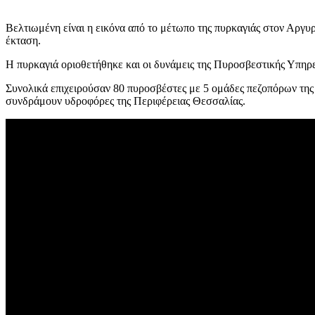
Βελτιωμένη είναι η εικόνα από το μέτωπο της πυρκαγιάς στον Αργ
έκταση.
Η πυρκαγιά οριοθετήθηκε και οι δυνάμεις της Πυροσβεστικής Υπηρε
Συνολικά επιχειρούσαν 80 πυροσβέστες με 5 ομάδες πεζοπόρων της 
συνδράμουν υδροφόρες της Περιφέρειας Θεσσαλίας.