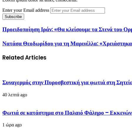
Enter your Email address
Προειδοποίηση Ιράν: «Θα κλείσουμε τα Στενά του Ο
Νατάσα Θεοδωρίδου για τη Μαρινέλλα: «Χρειάστηκα τ
Related Articles
Συναγερμός στην Πυροσβεστική για φωτιά στη Σητεία
40 λεπτά ago
Φωτιά σε κατάστημα στο Παλαιό Φάληρο – Εκκενώνε
1 ώρα ago