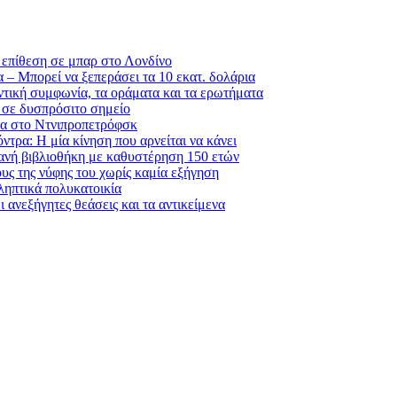
η επίθεση σε μπαρ στο Λονδίνο
 – Μπορεί να ξεπεράσει τα 10 εκατ. δολάρια
τική συμφωνία, τα οράματα και τα ερωτήματα
 σε δυσπρόσιτο σημείο
ατα στο Ντνιπροπετρόφσκ
τρα: Η μία κίνηση που αρνείται να κάνει
ιανή βιβλιοθήκη με καθυστέρηση 150 ετών
υς της νύφης του χωρίς καμία εξήγηση
ηπτικά πολυκατοικία
ανεξήγητες θεάσεις και τα αντικείμενα