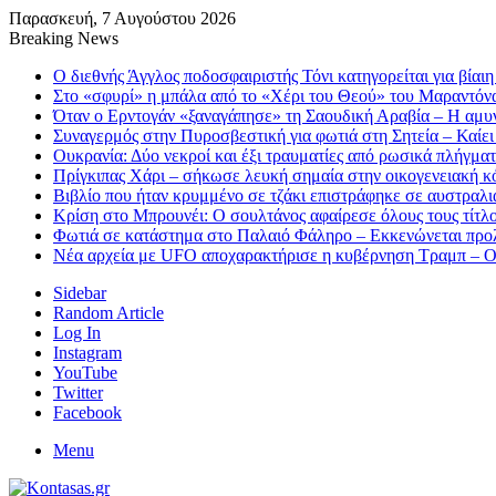
Παρασκευή, 7 Αυγούστου 2026
Breaking News
Ο διεθνής Άγγλος ποδοσφαιριστής Τόνι κατηγορείται για βίαι
Στο «σφυρί» η μπάλα από το «Χέρι του Θεού» του Μαραντόνα
Όταν ο Ερντογάν «ξαναγάπησε» τη Σαουδική Αραβία – Η αμυν
Συναγερμός στην Πυροσβεστική για φωτιά στη Σητεία – Καίει
Ουκρανία: Δύο νεκροί και έξι τραυματίες από ρωσικά πλήγμ
Πρίγκιπας Χάρι – σήκωσε λευκή σημαία στην οικογενειακή κόν
Βιβλίο που ήταν κρυμμένο σε τζάκι επιστράφηκε σε αυστραλ
Κρίση στο Μπρουνέι: Ο σουλτάνος αφαίρεσε όλους τους τίτλο
Φωτιά σε κατάστημα στο Παλαιό Φάληρο – Εκκενώνεται προλ
Νέα αρχεία με UFO αποχαρακτήρισε η κυβέρνηση Τραμπ – Οι 
Sidebar
Random Article
Log In
Instagram
YouTube
Twitter
Facebook
Menu