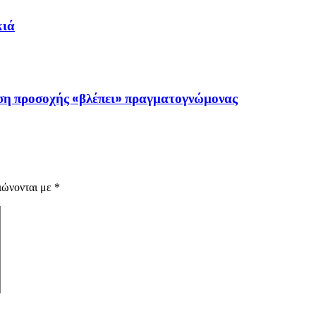
κιά
αση προσοχής «βλέπει» πραγματογνώμονας
ιώνονται με
*