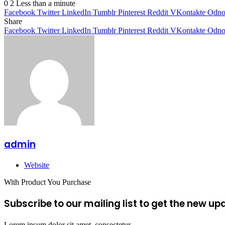
0
2
Less than a minute
Facebook
Twitter
LinkedIn
Tumblr
Pinterest
Reddit
VKontakte
Odnok
Share
Facebook
Twitter
LinkedIn
Tumblr
Pinterest
Reddit
VKontakte
Odnok
admin
Website
With Product You Purchase
Subscribe to our mailing list to get the new up
Lorem ipsum dolor sit amet, consectetur.