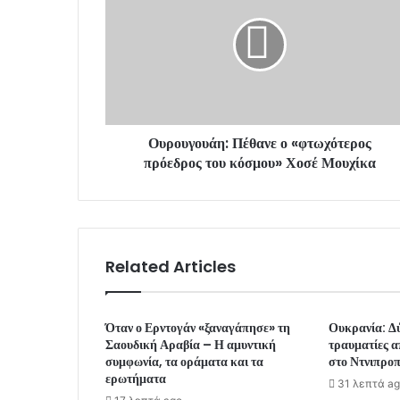
a
i
l
a
d
d
r
Ουρουγουάη: Πέθανε ο «φτωχότερος
e
πρόεδρος του κόσμου» Χοσέ Μουχίκα
s
s
Related Articles
Όταν ο Ερντογάν «ξαναγάπησε» τη
Ουκρανία: Δύ
Σαουδική Αραβία – Η αμυντική
τραυματίες 
συμφωνία, τα οράματα και τα
στο Ντνιπρο
ερωτήματα
31 λεπτά a