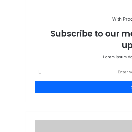
With Pro
Subscribe to our ma
up
Lorem ipsum dol
E
n
t
e
r
y
o
u
r
E
m