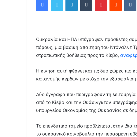
n
d
a
n
e
Ουκρανία και ΗΠΑ υπέγραψαν πρόσθετες συμφ
m
a
πόρους, μια βασική απαίτηση του Ντόναλντ Τρα
i
στρατιωτικής βοήθειας προς το Κίεβο,
αναφέρ
l
Η κίνηση αυτή φέρνει και τις δύο χώρες πιο 
κατανομής κερδών με στόχο την εξασφάλιση
Δύο έγγραφα που περιγράφουν τη λειτουργία 
από το Κίεβο και την Ουάσινγκτον υπεγράφησα
υπουργείου Οικονομίας της Ουκρανίας σε δη
Το επενδυτικό ταμείο προβλέπεται στην ίδια 
το ουκρανικό κοινοβούλιο την περασμένη εβ