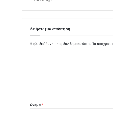
17 λεπτά ago
Αφήστε μια απάντηση
Η ηλ. διεύθυνση σας δεν δημοσιεύεται.
Τα υποχρεωτ
Σ
χ
ό
λ
ι
ο
*
Όνομα
*