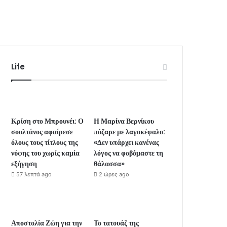
Life
Κρίση στο Μπρουνέι: Ο
Η Μαρίνα Βερνίκου
σουλτάνος αφαίρεσε
πόζαρε με λαγοκέφαλο:
όλους τους τίτλους της
«Δεν υπάρχει κανένας
νύφης του χωρίς καμία
λόγος να φοβόμαστε τη
εξήγηση
θάλασσα»
57 λεπτά ago
2 ώρες ago
Αποστολία Ζώη για την
Το τατουάζ της