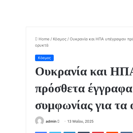
Home
/
Κόσμος
/
Ουκρανία και ΗΠΑ υπέγραψαν πρό
ορυκτά
Κόσμος
Ουκρανία και ΗΠ
πρόσθετα έγγραφα 
συμφωνίας για τα
admin
S
13 Μαΐου, 2025
e
Facebook
Twitter
LinkedIn
Tumblr
Pinterest
Reddit
VK