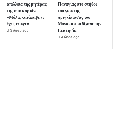
απώλεια της μητέρας
Παναγίας στο στήθος
της από καρκίνο:
του γιου της
«Μόλις κατάλαβε τι
πριγκίπισσας του
έχει, έφυγε»
Μονακό που δίχασε την
Εκκλησία
3 ώρες ago
3 ώρες ago